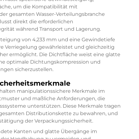
che, um die Kompatibilität mit
in der gesamten Wasser-Verteilungsbranche
usst direkt die erforderlichen
grität während Transport und Lagerung.
Steigung von 4,233 mm und eine Gewindetiefe
e Verriegelung gewährleistet und gleichzeitig
er ermöglicht. Die Dichtfläche weist eine glatte
eine optimale Dichtungskompression und
ngen sicherzustellen.
Sicherheitsmerkmale
nthalten manipulationssichere Merkmale im
utmuster und maßliche Anforderungen, die
usssysteme unterstützen. Diese Merkmale tragen
r gesamten Distributionskette zu bewahren, und
stätigung der Verpackungssicherheit.
dete Kanten und glatte Übergänge im
i der Handhabung zu vermeiden und