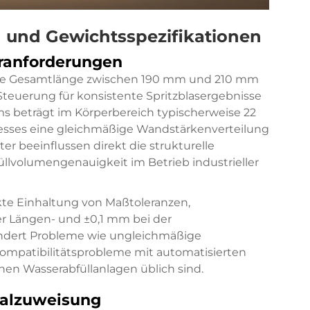
 und Gewichtsspezifikationen
ranforderungen
eine Gesamtlänge zwischen 190 mm und 210 mm
Steuerung für konsistente Spritzblasergebnisse
rms beträgt im Körperbereich typischerweise 22
sses eine gleichmäßige Wandstärkenverteilung
 beeinflussen direkt die strukturelle
Füllvolumengenauigkeit im Betrieb industrieller
kte Einhaltung von Maßtoleranzen,
er Längen- und ±0,1 mm bei der
indert Probleme wie ungleichmäßige
mpatibilitätsprobleme mit automatisierten
en Wasserabfüllanlagen üblich sind.
ialzuweisung