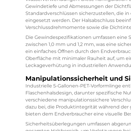
Gewindetiefe und Abmessungen der Dichtflä
Standardverschlüssen sicherzustellen, die 
eingesetzt werden. Der Halsabschluss beeinfl
Verschlussdrehmomente sowie die Dichtinte
Die Gewindespezifikationen umfassen eine 
zwischen 1,0 mm und 1,2 mm, was eine sicher
ein einfaches Öffnen durch den Endverbrauch
Oberfläche mit minimaler Rauheit auf, um 
Leckageverhütung in industriellen Anwendu
Manipulationssicherheit und 
Industrielle 5-Gallonen-PET-Vorformlinge e
Flaschenhalsdesign, darunter spezifische N
verschiedene manipulationssichere Verschl
dazu bei, die Produktintegrität während de
bieten dem Endverbraucher eine visuelle Be
Sicherheitsüberlegungen umfassen abgerun
gesamten Halsbereich, um Verletzungen be