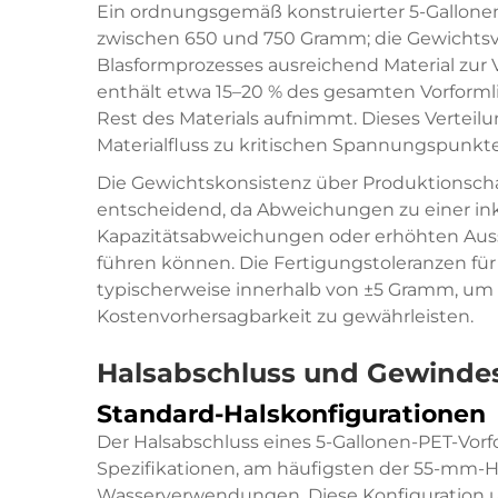
Ein ordnungsgemäß konstruierter 5-Gallonen
zwischen 650 und 750 Gramm; die Gewichtsve
Blasformprozesses ausreichend Material zur 
enthält etwa 15–20 % des gesamten Vorforml
Rest des Materials aufnimmt. Dieses Vertei
Materialfluss zu kritischen Spannungspunkte
Die Gewichtskonsistenz über Produktionscha
entscheidend, da Abweichungen zu einer ink
Kapazitätsabweichungen oder erhöhten Auss
führen können. Die Fertigungstoleranzen für
typischerweise innerhalb von ±5 Gramm, um
Kostenvorhersagbarkeit zu gewährleisten.
Halsabschluss und Gewindes
Standard-Halskonfigurationen
Der Halsabschluss eines 5-Gallonen-PET-Vor
Spezifikationen, am häufigsten der 55-mm-Hal
Wasserverwendungen. Diese Konfiguration u