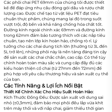
Các phôi chai PET 69mm của chúng tôi được thiết
kế để đáp ứng nhu cầu đóng gói dầu và rượu chất
lượng cao. Được chế tạo từ vật liệu PET đạt tiêu
chuẩn thực phẩm, chúng mang lại độ trong suốt
vượt trội, độ bền và khả năng chống hóa chất tốt.
Đường kính ngoài chính xác 69mm và đường kính
trong 62mm đảm bảo tương thích với các nắp tiêu
chuẩn, tạo nên lớp kín hoàn hảo, chống rò rỉ. Lý
tưởng cho các chai dung tích lớn (thường từ 3L đến
5L trở lên), những phôi này là nền tảng đáng tin cậy
để sản xuất các chai chắc chắn, cao cấp. Có thể tùy
chỉnh hoàn toàn màu sắc và cung cấp đầy đủ các
kiểu hoàn thiện cổ chai (từ 27mm đến 72mm) để
phù hợp với yêu cầu thương hiệu và sản xuất cụ thể
của bạn.
Các Tính Năng & Lợi Ích Nổi Bật
Thiết Kế Chính Xác Cho Hiệu Suất Hoàn Hảo:
Kích Thước Đồng Đều: Được sản xuất với dung sai
nhỏ (±0,3mm), đảm bảo mọi phôi đều lắp vừa khít
trên máy thổi và với nắp chai, giảm thiểu thời gian