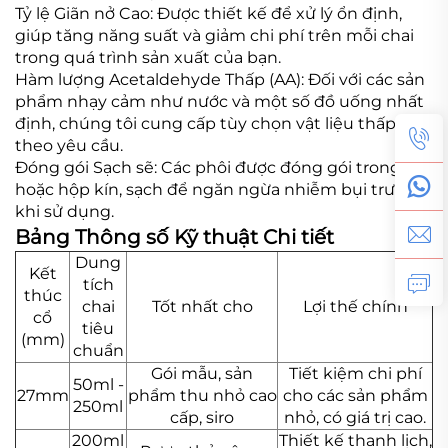
Tỷ lệ Giãn nở Cao: Được thiết kế để xử lý ổn định,
giúp tăng năng suất và giảm chi phí trên mỗi chai
trong quá trình sản xuất của bạn.
Hàm lượng Acetaldehyde Thấp (AA): Đối với các sản
phẩm nhạy cảm như nước và một số đồ uống nhất
định, chúng tôi cung cấp tùy chọn vật liệu thấp AA
theo yêu cầu.
Đóng gói Sạch sẽ: Các phôi được đóng gói trong túi
hoặc hộp kín, sạch để ngăn ngừa nhiễm bụi trước
khi sử dụng.
Bảng Thông số Kỹ thuật Chi tiết
Dung
Kết
tích
thúc
chai
Tốt nhất cho
Lợi thế chính
cổ
tiêu
(mm)
chuẩn
Gói mẫu, sản
Tiết kiệm chi phí
50ml -
27mm
phẩm thu nhỏ cao
cho các sản phẩm
250ml
cấp, siro
nhỏ, có giá trị cao.
200ml
Thiết kế thanh lịch,