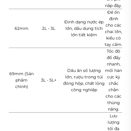
nắp đậy.
Đế ổn
định
Định dạng nước ép
cho các
62mm
2L - 3L
lớn, dầu dung tích
chai lớn,
lớn tiết kiệm
kiểu có
tay cầm.
Tốc độ
đổ đầy
nhanh,
Dầu ăn số lượng
mối hàn
69mm (Sản
lớn, rượu trong túi
cực kỳ
phẩm
3L - 5L+
đóng hộp, chất lỏng
chắc
chính)
công nghiệp
chắn
cho các
thùng
nặng.
Lưu
lượng
tối đa