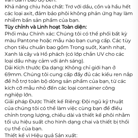
Khả năng chịu hóa chất: Trơ với dầu, cồn và hầu hết
các loại axit, đảm bảo phôi không phản ứng hay làm
nhiễm bẩn sản phẩm của bạn.
Tùy chỉnh và Linh hoạt Toàn diện:
Phối màu Chính xác: Chúng tôi có thể phối bất kỳ
màu Pantone hoặc mẫu nào bạn cung cấp. Các tùy
chọn tiêu chuẩn bao gồm Trong suốt, Xanh nhạt,
Xanh lá cây và Hổ phách (có lớp chắn UV cho các
loại dầu nhạy cảm với ánh sáng).
Dải Kích thước Đa dạng: Không chỉ giới hạn ở
69mm. Chúng tôi cung cấp đầy đủ các kiểu ren nắp
để hỗ trợ toàn bộ dòng sản phẩm của bạn, từ các
kích cỡ mẫu nhỏ đến các loại container công
nghiệp lớn.
Giải pháp Được Thiết kế Riêng: Đội ngũ kỹ thuật
của chúng tôi có thể làm việc cùng bạn để điều
chỉnh trọng lượng, chiều dài và thiết kế phôi nhằm
tối ưu hiệu suất cho hình dạng chai và thiết bị thổi
cụ thể của bạn.
Thiết kế vì Hiệu quả Sản xuất: