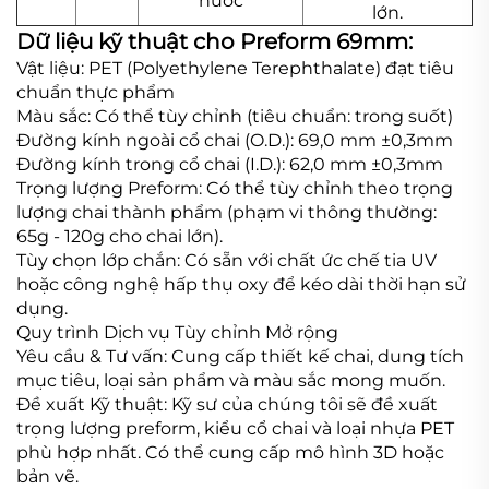
nước
lớn.
Dữ liệu kỹ thuật cho Preform 69mm:
Vật liệu: PET (Polyethylene Terephthalate) đạt tiêu
chuẩn thực phẩm
Màu sắc: Có thể tùy chỉnh (tiêu chuẩn: trong suốt)
Đường kính ngoài cổ chai (O.D.): 69,0 mm ±0,3mm
Đường kính trong cổ chai (I.D.): 62,0 mm ±0,3mm
Trọng lượng Preform: Có thể tùy chỉnh theo trọng
lượng chai thành phẩm (phạm vi thông thường:
65g - 120g cho chai lớn).
Tùy chọn lớp chắn: Có sẵn với chất ức chế tia UV
hoặc công nghệ hấp thụ oxy để kéo dài thời hạn sử
dụng.
Quy trình Dịch vụ Tùy chỉnh Mở rộng
Yêu cầu & Tư vấn: Cung cấp thiết kế chai, dung tích
mục tiêu, loại sản phẩm và màu sắc mong muốn.
Đề xuất Kỹ thuật: Kỹ sư của chúng tôi sẽ đề xuất
trọng lượng preform, kiểu cổ chai và loại nhựa PET
phù hợp nhất. Có thể cung cấp mô hình 3D hoặc
bản vẽ.