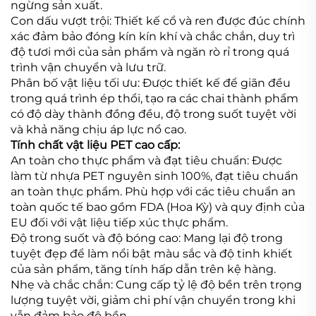
ngừng sản xuất.
Con dấu vượt trội: Thiết kế cổ và ren được đúc chính
xác đảm bảo đóng kín kín khí và chắc chắn, duy trì
độ tươi mới của sản phẩm và ngăn rò rỉ trong quá
trình vận chuyển và lưu trữ.
Phân bố vật liệu tối ưu: Được thiết kế để giãn đều
trong quá trình ép thổi, tạo ra các chai thành phẩm
có độ dày thành đồng đều, độ trong suốt tuyệt vời
và khả năng chịu áp lực nổ cao.
Tính chất vật liệu PET cao cấp:
An toàn cho thực phẩm và đạt tiêu chuẩn: Được
làm từ nhựa PET nguyên sinh 100%, đạt tiêu chuẩn
an toàn thực phẩm. Phù hợp với các tiêu chuẩn an
toàn quốc tế bao gồm FDA (Hoa Kỳ) và quy định của
EU đối với vật liệu tiếp xúc thực phẩm.
Độ trong suốt và độ bóng cao: Mang lại độ trong
tuyệt đẹp để làm nổi bật màu sắc và độ tinh khiết
của sản phẩm, tăng tính hấp dẫn trên kệ hàng.
Nhẹ và chắc chắn: Cung cấp tỷ lệ độ bền trên trọng
lượng tuyệt vời, giảm chi phí vận chuyển trong khi
vẫn đảm bảo độ bền.