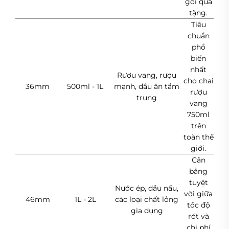
gói quà
tặng.
Tiêu
chuẩn
phổ
biến
nhất
Rượu vang, rượu
cho chai
36mm
500ml - 1L
mạnh, dầu ăn tầm
rượu
trung
vang
750ml
trên
toàn thế
giới.
Cân
bằng
tuyệt
Nước ép, dầu nấu,
vời giữa
46mm
1L - 2L
các loại chất lỏng
tốc độ
gia dụng
rót và
chi phí