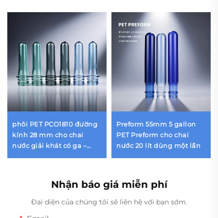
phôi PET PCO1810 đường
Preform 55mm 5 gallon
kính 28 mm cho chai
PET Preform cho chai
nước giải khát có ga –
nước 20 lít dùng một lần
khối lượng từ 13 g đến 55
g | Ép phun chính xác đạt
tiêu chuẩn CSD
Nhận báo giá miễn phí
Đại diện của chúng tôi sẽ liên hệ với bạn sớm.