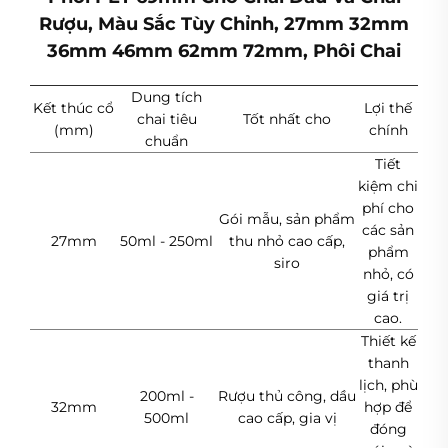
Rượu, Màu Sắc Tùy Chỉnh, 27mm 32mm
36mm 46mm 62mm 72mm, Phôi Chai
Dung tích
Kết thúc cổ
Lợi thế
chai tiêu
Tốt nhất cho
(mm)
chính
chuẩn
Tiết
kiệm chi
phí cho
Gói mẫu, sản phẩm
các sản
27mm
50ml - 250ml
thu nhỏ cao cấp,
phẩm
siro
nhỏ, có
giá trị
cao.
Thiết kế
thanh
lịch, phù
200ml -
Rượu thủ công, dầu
32mm
hợp để
500ml
cao cấp, gia vị
đóng