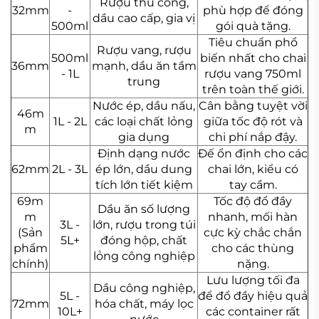
Rượu thủ công,
32mm
-
phù hợp để đóng
dầu cao cấp, gia vị
500ml
gói quà tặng.
Tiêu chuẩn phổ
Rượu vang, rượu
500ml
biến nhất cho chai
36mm
mạnh, dầu ăn tầm
- 1L
rượu vang 750ml
trung
trên toàn thế giới.
Nước ép, dầu nấu,
Cân bằng tuyệt vời
46m
1L - 2L
các loại chất lỏng
giữa tốc độ rót và
m
gia dụng
chi phí nắp đậy.
Định dạng nước
Đế ổn định cho các
62mm
2L - 3L
ép lớn, dầu dung
chai lớn, kiểu có
tích lớn tiết kiệm
tay cầm.
69m
Tốc độ đổ đầy
Dầu ăn số lượng
m
nhanh, mối hàn
3L -
lớn, rượu trong túi
(Sản
cực kỳ chắc chắn
5L+
đóng hộp, chất
phẩm
cho các thùng
lỏng công nghiệp
chính)
nặng.
Lưu lượng tối đa
Dầu công nghiệp,
5L -
để đổ đầy hiệu quả
72mm
hóa chất, máy lọc
10L+
các container rất