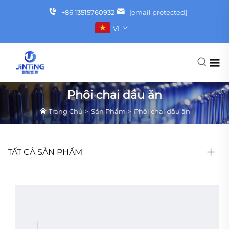
+86 13515760932
[email protected]
VI
Phôi chai dầu ăn
Trang Chủ
>
Sản Phẩm
>
Phôi chai dầu ăn
TẤT CẢ SẢN PHẨM