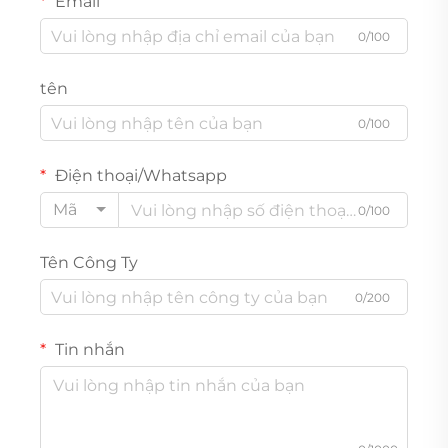
Email
0/100
tên
0/100
Điện thoại/Whatsapp
Mã
0/100
Tên Công Ty
0/200
Tin nhắn