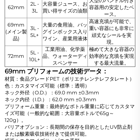
大型のハンドル付き
2L -
大容量ジュース、お
62mm
容器用の安定したベ
3L
買い得サイズの油類
ース。
高速充填が可能で、
69mm
大量の食用油、バッ
3L -
重い容器にも非常に
(メイン製
グインボックス入り
5L+
頑丈なシールを実
品)
ワイン、産業用液体
現。
工業用油、化学薬
極めて大きな容器の
5L -
72mm
品、ウォーターディ
効率的な充填を実現
10L+
スペンサー
する最大流量。
69mm プリフォームの技術データ：
材質：食品グレードPET（ポリエチレンテレフタレート）
色：カスタマイズ可能（標準：透明）
ネック外径（O.D.）：69.0 mm ±0.3mm
ネック内径（I.D.）：62.0 mm ±0.3mm
プリフォーム重量：最終的なボトル重量に応じてカスタマ
イズ可能（一般的な範囲：大容量ボトルで65g～
120g）。
バリアオプション：長期間の保存を目的としたUV防止剤
または酸素吸収技術付きで提供可能。