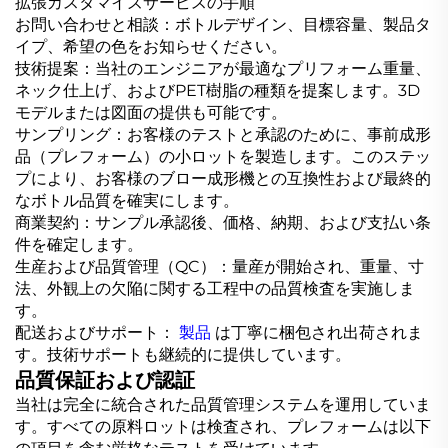
拡張カスタマイズサービスの手順
お問い合わせと相談：ボトルデザイン、目標容量、製品タ
イプ、希望の色をお知らせください。
技術提案：当社のエンジニアが最適なプリフォーム重量、
ネック仕上げ、およびPET樹脂の種類を提案します。3D
モデルまたは図面の提供も可能です。
サンプリング：お客様のテストと承認のために、事前成形
品（プレフォーム）の小ロットを製造します。このステッ
プにより、お客様のブロー成形機との互換性および最終的
なボトル品質を確実にします。
商業契約：サンプル承認後、価格、納期、および支払い条
件を確定します。
生産および品質管理（QC）：量産が開始され、重量、寸
法、外観上の欠陥に関する工程中の品質検査を実施しま
す。
配送およびサポート：
製品
は丁寧に梱包され出荷されま
す。技術サポートも継続的に提供しています。
品質保証および認証
当社は完全に統合された品質管理システムを運用していま
す。すべての原料ロットは検査され、プレフォームは以下