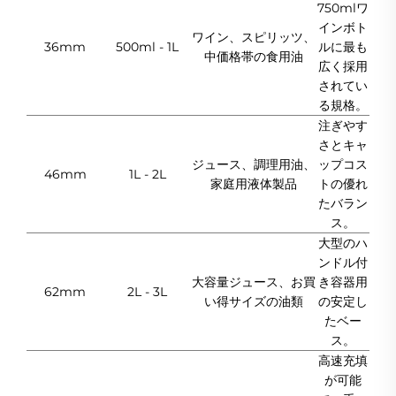
750mlワ
インボト
ワイン、スピリッツ、
36mm
500ml - 1L
ルに最も
中価格帯の食用油
広く採用
されてい
る規格。
注ぎやす
さとキャ
ジュース、調理用油、
ップコス
46mm
1L - 2L
家庭用液体製品
トの優れ
たバラン
ス。
大型のハ
ンドル付
大容量ジュース、お買
き容器用
62mm
2L - 3L
い得サイズの油類
の安定し
たベー
ス。
高速充填
が可能