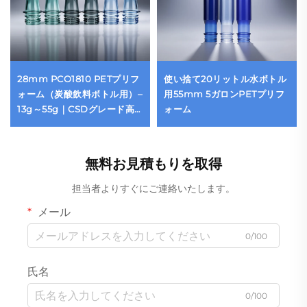
28mm PCO1810 PETプリフ
使い捨て20リットル水ボトル
ォーム（炭酸飲料ボトル用）–
用55mm 5ガロンPETプリフ
13g～55g｜CSDグレード高
ォーム
精度成形
無料お見積もりを取得
担当者よりすぐにご連絡いたします。
メール
0/100
氏名
0/100