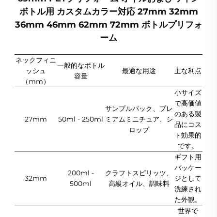
ボトル用 カスタムカラー対応 27mm 32mm
36mm 46mm 62mm 72mm ボトルプリフォ
ーム
ネックフィニ
一般的なボトル
ッシュ
最適な用途
主な利点
容量
（mm）
小サイズ
で高価値
サンプルパック、プレ
のある製
27mm
50ml - 250ml
ミアムミニチュア、シ
品にコス
ロップ
ト効果的
です。
ギフト用
パッケー
200ml -
クラフトスピリッツ、
32mm
ジとして
500ml
高級オイル、調味料
洗練され
た外観。
世界で