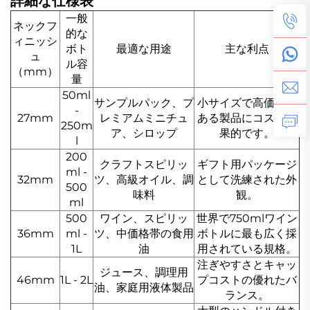
詳細な仕様表
一般
ネックフ
的な
ィニッシ
ボト
最適な用途
主な利点
ュ
ル容
（mm）
量
50ml
サンプルパック、プ
小サイズで高価値の
-
27mm
レミアムミニチュ
ある製品にコスト効
250m
ア、シロップ
果的です。
l
200
クラフトスピリッ
ギフト用パッケージ
ml -
32mm
ツ、高級オイル、調
として洗練された外
500
味料
観。
ml
500
ワイン、スピリッ
世界で750mlワイン
36mm
ml -
ツ、中価格帯の食用
ボトルに最も広く採
1L
油
用されている規格。
注ぎやすさとキャッ
ジュース、調理用
46mm
1L - 2L
プコストの優れたバ
油、家庭用液体製品
ランス。