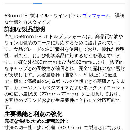
69mm PET製オイル・ワインボトル
プレフォーム
– 詳細
な仕様とカスタマイズ
詳細な製品説明
当社の69mm PETボトルプリフォームは、高品質な油や
ワイン用包装のニーズに対応するために設計されていま
す。食品グレードのPET素材を使用しており、優れた透明
性、耐久性、および化学薬品に対する耐性を備えていま
す。正確な外径69mmおよび内径62mmにより、標準的
なキャップとの互換性が確保され、完全で漏れのない密封
が実現します。大容量容器（通常3L～5L以上）に最適
で、頑丈で高級感のあるボトルの信頼できる基盤となりま
す。カラーのフルカスタマイズおよびネックフィニッシュ
の幅広い選択肢（27mm～72mm）をご用意しており、
お客様のブランドおよび生産要件に合わせて対応可能で
す。
主要機能と利点の強化
完璧な性能のための精密設計：
寸法の均一性：狭い公差（±0.3mm）で製造されており、