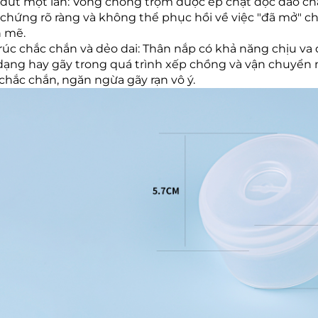
đứt một lần: Vòng chống trộm được ép chặt độc đáo chắc
chứng rõ ràng và không thể phục hồi về việc "đã mở" ch
 mẽ.
rúc chắc chắn và dẻo dai: Thân nắp có khả năng chịu va 
dạng hay gãy trong quá trình xếp chồng và vận chuyển 
chắc chắn, ngăn ngừa gãy rạn vô ý.