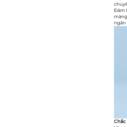
chuyề
Đảm b
màng 
ngăn 
Chắc 