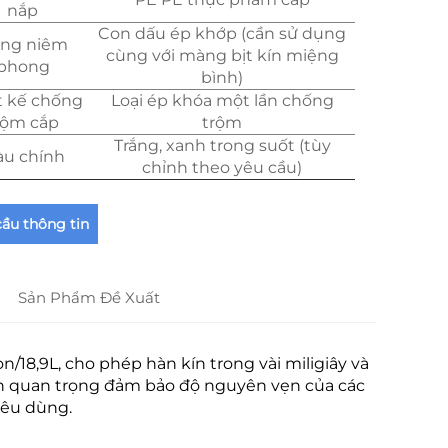
nắp
Con dấu ép khớp (cần sử dụng
ng niêm
cùng với màng bịt kín miệng
phong
bình)
t kế chống
Loại ép khóa một lần chống
rộm cắp
trộm
Trắng, xanh trong suốt (tùy
u chính
chỉnh theo yêu cầu)
cầu thông tin
Sản Phẩm Đề Xuất
/18,9L, cho phép hàn kín trong vài miligiây và
ần quan trọng đảm bảo độ nguyên vẹn của các
iêu dùng.