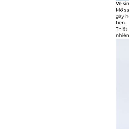
Vệ si
Mở sạ
gãy h
tiện.
Thiết
nhiễm