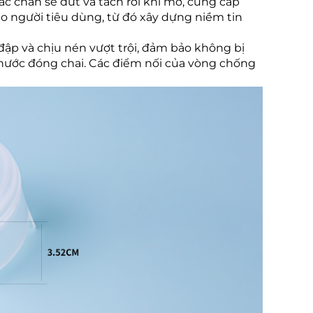
 chắn sẽ đứt và tách rời khi mở, cung cấp
o người tiêu dùng, từ đó xây dựng niềm tin
đập và chịu nén vượt trội, đảm bảo không bị
nước đóng chai. Các điểm nối của vòng chống