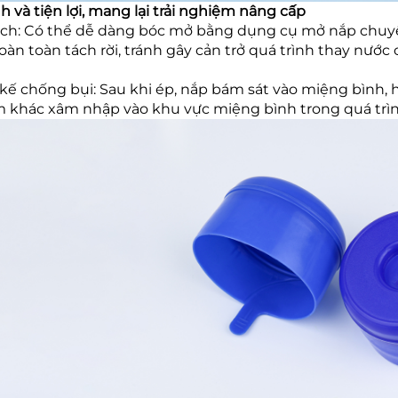
nh và tiện lợi, mang lại trải nghiệm nâng cấp
ch: Có thể dễ dàng bóc mở bằng dụng cụ mở nắp chuyê
oàn toàn tách rời, tránh gây cản trở quá trình thay nướ
 kế chống bụi: Sau khi ép, nắp bám sát vào miệng bình, 
 khác xâm nhập vào khu vực miệng bình trong quá trình