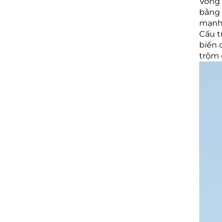
Vòng 
bằng 
mạnh
Cấu t
biến 
trộm 