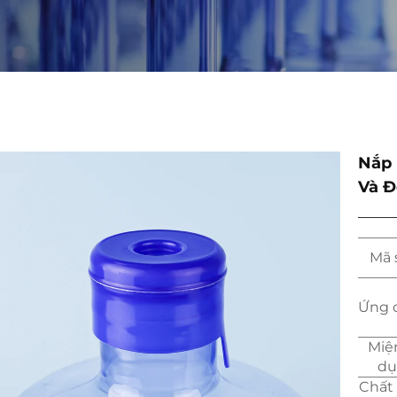
Nắp 
Và Đ
Mã 
Ứng 
Miệ
dụ
Chất