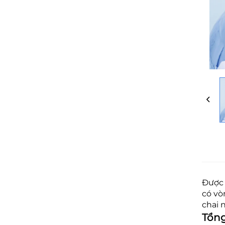
Được 
có vò
chai 
Tổn