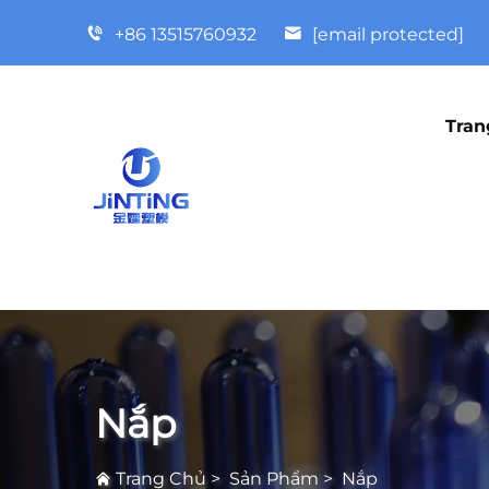
+86 13515760932
[email protected]
Tran
Nắp
Trang Chủ
>
Sản Phẩm
>
Nắp