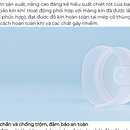
n sản xuất, nâng cao đáng kể hiệu suất chiết rót của b
ảo kín khí: Hoạt động phối hợp với màng kín đã được 
phức hợp), đạt được độ kín hoàn toàn tại mép cổ thùng
cách hoàn toàn khí và các chất gây nhiễm.
chắn và chống trộm, đảm bảo an toàn