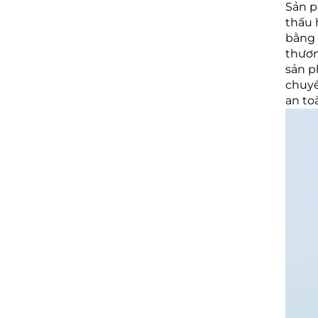
Sản p
thấu 
bằng 
thươn
sản p
chuyề
an to