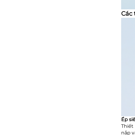
Các 
Ép si
Thiết
nắp v