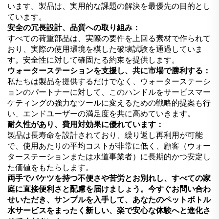
います。製品は、実用的な課題の解決を最優先の目的とし
ています。
安全の冗長設計、品質への取り組み：
すべての荷重部品は、実際の要件を上回る素材で作られて
おり、実際の使用環境を模した破壊試験を通過していま
す。安全性に対して確固たる約束を提供します。
ウォーターステーションを支援し、共に市場で勝利する：
私たちは製品を提供するだけでなく、ウォーターステーシ
ョンのパートナーに対して、このハンドルをサービスマー
ケティングの強力なツールに変えるための戦略的提案も行
い、エンドユーザーの満足度を共に高めていきます。
耐久性があり、費用対効果に優れています：
製品は長寿命を設計されており、繰り返し再利用が可能
で、使用あたりの平均コストが非常に低く、顧客（ウォー
ターステーションまたは水道事業者）に長期的かつ安定し
た価値をもたらします。
両手でバケツを持つ不便さや苦労とお別れし、すべての家
庭に直接便利さと配慮を届けましょう。今すぐお問い合わ
せいただき、サンプルを入手して、あなたのペットボトル
水サービスをまったく新しい、楽で安心な体験へと進化さ