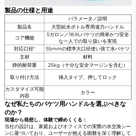
製品の仕様と用途
パラメータ／説明
製品名
大型給水ボトル専用省力ハンドル
5ガロン／18.9Lバケツの簡単かつ安全
コア機能
な一人での取り扱いを実現
対応口径"
55mmの標準大口径使い捨て水バケツ
主材
材料
静的耐荷重
25kg（十分な安全マージンを含む）
取り付け方法
挿入タイプ、押してロック
カスタマイズ可能
カラー
内容
なぜ私たちのバケツ用ハンドルを選ぶべきな
のか？
現場から発想し、体験で締めくくる：
当社の設計は、家庭およびオフィスでの実際の水交換シー
ンに基づいており、ユーザーが抱える困難を深く理解して