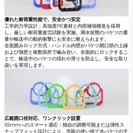
優れた耐荷重性能で、安全かつ安定
工学的力学設計：高強度PE素材と内部補強構造を採用
し、厳しい耐荷重疲労試験を実施。満水状態のバケツの重
量や輸送中の動的衝撃にも安全に耐えられます。
全面囲みロック方式：ハンドル内壁がバケツ開口部の上縁
および側壁と複数箇所で噛み合い、全面的にロックするこ
とで、輸送中のバケツの揺れや滑りを防止し、安全な取り
扱いを実現します。
広範囲口径対応、ワンクリック設置
55mmへのスマート適応：独自の調整可能または弾性ス
ナップフィット設計により、市販の使い捨て水バケツの主