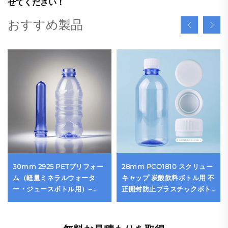
せてください！
おすすめ製品
30mm 2925 PETプリフォー
28mm PCO1810 スクリュー
ム（軽量ミネラルウォータ
キャップ 炭酸飲料ボトル用 不
ー・ジュースボトル用）–
正開封防止プラスチックボト
10.5g～35g｜高効率高精度成
ルキャップ 5ガロンキャップ
形
卸売