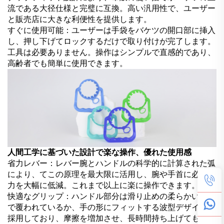
流である大径仕様と完璧に互換。高い汎用性で、ユーザー
と販売店に大きな利便性を提供します。
すぐに使用可能：ユーザーは手袋をバケツの開口部に挿入
し、押し下げてロックするだけで取り付けが完了します。
工具は必要ありません。操作はシンプルで直感的であり、
高齢者でも簡単に使用できます。
人間工学に基づいた設計で楽な操作、優れた使用感
省力レバー：レバー腕とハンドルの科学的に計算された弧
により、てこの原理を最大限に活用し、腕や手首に必要な
力を大幅に低減。これまで以上に楽に操作できます。
快適なグリップ：ハンドル部分は滑り止めの柔らかいゴム
で覆われているか、手の形にフィットする波型デザインを
採用しており、摩擦を増加させ、長時間持ち上げても手が