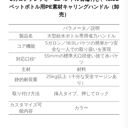
ペットボトル用PE素材キャリングハンドル（卸
売）
パラメータ／説明
製品名
大型給水ボトル専用省力ハンドル
5ガロン／18.9Lバケツの簡単かつ安
コア機能
全な一人での取り扱いを実現
55mmの標準大口径使い捨て水バケ
対応口径"
ツ
主材
材料
25kg以上（十分な安全マージンあ
静的耐荷重
り）
取り付け方法
挿入タイプ、押してロック
カスタマイズ可
カラー
能内容