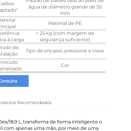
Padrão de baldes descartáveis de
alibre
água de diâmetro grande de 55
aptado"
mm
aterial
Material de PE
rincipal
istência
> 25 kg (com margem de
ica à carga
segurança suficiente)
todo de
Tipo de encaixe, pressione e trave
stalação
nteúdo
Cor
onalizado
Consulta
rodutos Recomendados
es/18,9 L, transforma de forma inteligente o
cil com apenas uma mão, por meio de uma