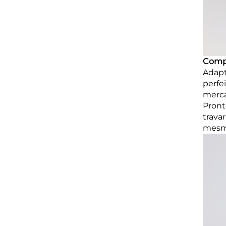
Compa
Adapt
perfe
merca
Pront
trava
mesmo