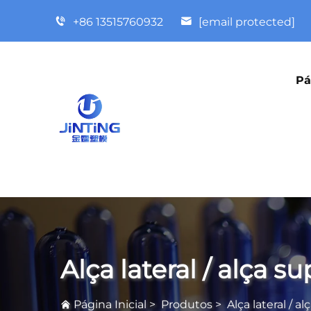
+86 13515760932
[email protected]
Pá
Alça lateral / alça su
Página Inicial
>
Produtos
>
Alça lateral / al