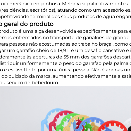
tura mecânica engenhosa. Melhora significativamente a e
s (residências, escritórios), atuando como um acessório
petitividade terminal dos seus produtos de água engarr
o geral do produto
produto é uma alça desenvolvida especificamente para ec
emas enfrentados no transporte de garrafões de gra
para pessoas não acostumadas ao trabalho braçal, como do
gar um garrafão cheio de 18,9 L é um desafio cansativo 
doramente às aberturas de 55 mm dos garrafões descartáv
distribuir uniformemente o peso do garrafão pela palma
o e estável feito por uma única pessoa. Não é apenas u
a do cuidado da marca, aumentando efetivamente a satisf
ou serviço de bebedouro.