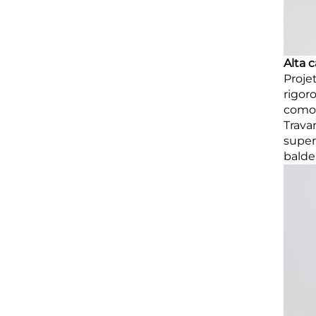
Alta 
Proje
rigor
como 
Trava
super
balde