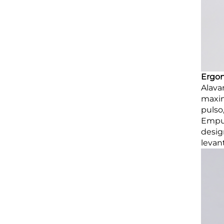
Ergon
Alava
maxim
pulso
Empun
desig
levan