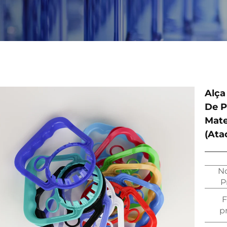
Alça
De P
Mate
(Ata
N
P
F
p