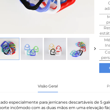
C
ad
M
p
Res
estát
Mé
In
Co
pers
Visão Geral
P
tado especialmente para jerricanes descartáveis de 5 galõ
porte incômodo com as duas mãos em uma elevação fá