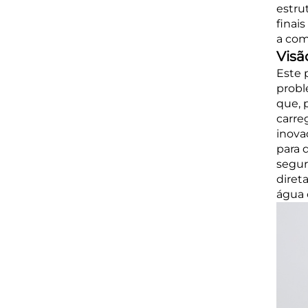
estru
finai
a com
Visã
Este 
probl
que, 
carre
inova
para 
segur
diret
água 