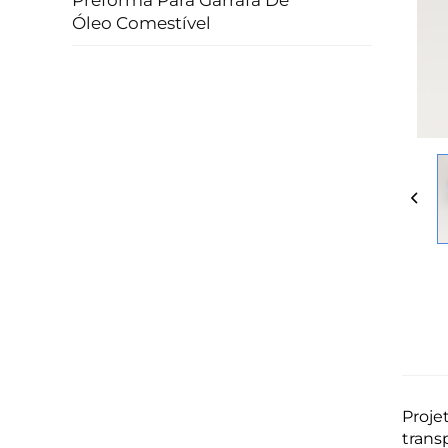
Preforma Para Garrafa De
Óleo Comestível
Proje
trans