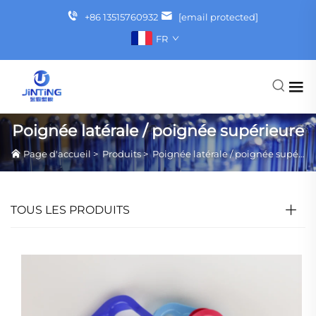
+86 13515760932
[email protected]
FR
Poignée latérale / poignée supérieure
Page d'accueil
>
Produits
>
Poignée latérale / poignée supérieure
TOUS LES PRODUITS