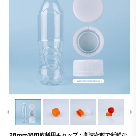
28mm1881飲料用キャップ：高速密封で新鮮な