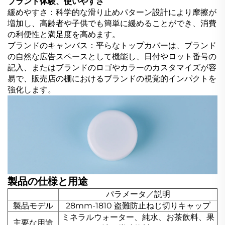
ブランド体験、使いやすさ
緩めやすさ：科学的な滑り止めパターン設計により摩擦が
増加し、高齢者や子供でも簡単に緩めることができ、消費
の利便性と満足度を高めます。
ブランドのキャンバス：平らなトップカバーは、ブランド
の自然な広告スペースとして機能し、日付やロット番号の
記入、またはブランドのロゴやカラーのカスタマイズが容
易で、販売店の棚におけるブランドの視覚的インパクトを
強化します。
製品の仕様と用途
パラメータ／説明
製品モデル
28mm-1810 盗難防止ねじ切りキャップ
ミネラルウォーター、純水、お茶飲料、果
主要な用途