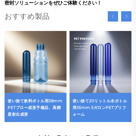
密封ソリューションをぜひご体験ください！
おすすめ製品
使い捨て飲料ボトル用38mm
使い捨て20リットル水ボトル
PETブロー成形予備品、高精
用55mm 5ガロンPETプリフ
度射出成形
ォーム