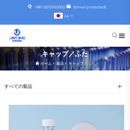
+86 13515760932
[email protected]
JA
キャップ／ふた
ホーム
>
製品
>
キャップ／ふた
すべての製品