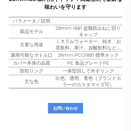
味わいを守ります
パラメータ／説明
28mm-1881 盗難防止ねじ切り
製品モデル
キャップ
ミネラルウォーター、純水、お
主要な用途
茶飲料、果汁、炭酸飲料など.....
適用可能なボトル口
28mm PCO1881 標準ネック
カバー本体の品質
PE 食品グレードPE
防犯リング
一体型回して外すリング
白色、透明、青色（ブランドカ
主な色
ラーのカスタマイズ可）
お問い合わせ