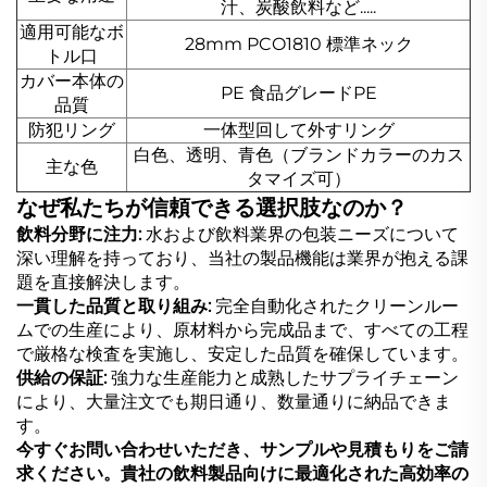
汁、炭酸飲料など.....
適用可能なボ
28mm PCO1810 標準ネック
トル口
カバー本体の
PE 食品グレードPE
品質
防犯リング
一体型回して外すリング
白色、透明、青色（ブランドカラーのカス
主な色
タマイズ可）
なぜ私たちが信頼できる選択肢なのか？
飲料分野に注力:
水および飲料業界の包装ニーズについて
深い理解を持っており、当社の製品機能は業界が抱える課
題を直接解決します。
一貫した品質と取り組み:
完全自動化されたクリーンルー
ムでの生産により、原材料から完成品まで、すべての工程
で厳格な検査を実施し、安定した品質を確保しています。
供給の保証:
強力な生産能力と成熟したサプライチェーン
により、大量注文でも期日通り、数量通りに納品できま
す。
今すぐお問い合わせいただき、サンプルや見積もりをご請
求ください。貴社の飲料製品向けに最適化された高効率の