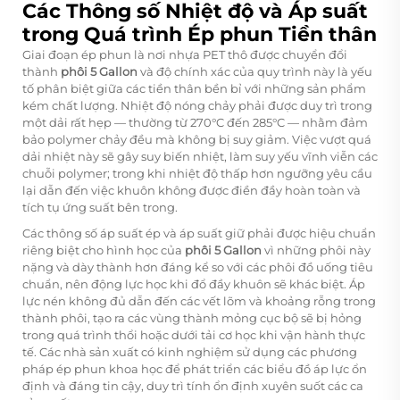
Các Thông số Nhiệt độ và Áp suất
trong Quá trình Ép phun Tiền thân
Giai đoạn ép phun là nơi nhựa PET thô được chuyển đổi
thành
phôi 5 Gallon
và độ chính xác của quy trình này là yếu
tố phân biệt giữa các tiền thân bền bỉ với những sản phẩm
kém chất lượng. Nhiệt độ nóng chảy phải được duy trì trong
một dải rất hẹp — thường từ 270°C đến 285°C — nhằm đảm
bảo polymer chảy đều mà không bị suy giảm. Việc vượt quá
dải nhiệt này sẽ gây suy biến nhiệt, làm suy yếu vĩnh viễn các
chuỗi polymer; trong khi nhiệt độ thấp hơn ngưỡng yêu cầu
lại dẫn đến việc khuôn không được điền đầy hoàn toàn và
tích tụ ứng suất bên trong.
Các thông số áp suất ép và áp suất giữ phải được hiệu chuẩn
riêng biệt cho hình học của
phôi 5 Gallon
vì những phôi này
nặng và dày thành hơn đáng kể so với các phôi đồ uống tiêu
chuẩn, nên động lực học khi đổ đầy khuôn sẽ khác biệt. Áp
lực nén không đủ dẫn đến các vết lõm và khoảng rỗng trong
thành phôi, tạo ra các vùng thành mỏng cục bộ sẽ bị hỏng
trong quá trình thổi hoặc dưới tải cơ học khi vận hành thực
tế. Các nhà sản xuất có kinh nghiệm sử dụng các phương
pháp ép phun khoa học để phát triển các biểu đồ áp lực ổn
định và đáng tin cậy, duy trì tính ổn định xuyên suốt các ca