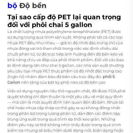
bộ
Độ bền
Tại sao cấp độ PET lại quan trọng
đối với phôi chai 5 gallon
Là chất lượng nhựa polyethylene terephthalate (PET) được
sử dụng trong quá trình sản xuất. Không phải tất cả các loại
nhựa PET đều như nhau — giá trị độ nhớt đặc trưng (IV) của
nhựa đóng vai trò then chốt trong việc xác định chiều dài
chuỗi phân tử, từ đó trực tiếp ảnh hưởng đến độ bền kéo và
khả năng chịu va đập của phôi thành phẩm. Đối với các bao
bì định dạng lớn như chai 5 gallon, các nhà sản xuất thường
yêu cầu loại nhựa PET thực phẩm có độ nhớt đặc trưng cao
(high-IV) nhằm đảm bảo độ bền cấu trúc đầy đủ.
phôi 5
Gallon
nền tảng của bất kỳ phôi nào có độ bền cao
Việc sử dụng nguyên liệu thô nguyên chất, đã được FDA phê
duyệt không chỉ đơn thuần là một yêu cầu về mặt quy định
— mà còn là một quyết định liên quan đến độ bền. Nhựa tái
chế hoặc nhựa cấp thấp có thể gây ra sự không đồng nhất
trong phân bố trọng lượng phân tử, dẫn đến các điểm tập
trung ứng suất trong quá trình ép thổi kéo giãn. Những
điểm yếu này có thể không nhìn thấy được trong quá trình
kiểm tra nhưng sẽ biểu hiện dưới dạng nứt, biến dạng hoặc