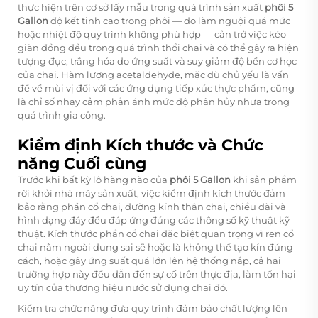
thực hiện trên cơ sở lấy mẫu trong quá trình sản xuất
phôi 5
Gallon
độ kết tinh cao trong phôi — do làm nguội quá mức
hoặc nhiệt độ quy trình không phù hợp — cản trở việc kéo
giãn đồng đều trong quá trình thổi chai và có thể gây ra hiện
tượng đục, trắng hóa do ứng suất và suy giảm độ bền cơ học
của chai. Hàm lượng acetaldehyde, mặc dù chủ yếu là vấn
đề về mùi vị đối với các ứng dụng tiếp xúc thực phẩm, cũng
là chỉ số nhạy cảm phản ánh mức độ phân hủy nhựa trong
quá trình gia công.
Kiểm định Kích thước và Chức
năng Cuối cùng
Trước khi bất kỳ lô hàng nào của
phôi 5 Gallon
khi sản phẩm
rời khỏi nhà máy sản xuất, việc kiểm định kích thước đảm
bảo rằng phần cổ chai, đường kính thân chai, chiều dài và
hình dạng đáy đều đáp ứng đúng các thông số kỹ thuật kỹ
thuật. Kích thước phần cổ chai đặc biệt quan trọng vì ren cổ
chai nằm ngoài dung sai sẽ hoặc là không thể tạo kín đúng
cách, hoặc gây ứng suất quá lớn lên hệ thống nắp, cả hai
trường hợp này đều dẫn đến sự cố trên thực địa, làm tổn hại
uy tín của thương hiệu nước sử dụng chai đó.
Kiểm tra chức năng đưa quy trình đảm bảo chất lượng lên