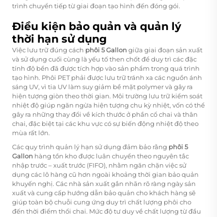
trình chuyển tiếp từ giai đoạn tạo hình đến đóng gói.
Điều kiện bảo quản và quản lý
thời hạn sử dụng
Việc lưu trữ đúng cách
phôi 5 Gallon
giữa giai đoạn sản xuất
và sử dụng cuối cùng là yếu tố then chốt để duy trì các đặc
tính độ bền đã được tích hợp vào sản phẩm trong quá trình
tạo hình. Phôi PET phải được lưu trữ tránh xa các nguồn ánh
sáng UV, vì tia UV làm suy giảm bề mặt polymer và gây ra
hiện tượng giòn theo thời gian. Môi trường lưu trữ kiểm soát
nhiệt độ giúp ngăn ngừa hiện tượng chu kỳ nhiệt, vốn có thể
gây ra những thay đổi về kích thước ở phần cổ chai và thân
chai, đặc biệt tại các khu vực có sự biến động nhiệt độ theo
mùa rất lớn.
Các quy trình quản lý hạn sử dụng đảm bảo rằng
phôi 5
Gallon
hàng tồn kho được luân chuyển theo nguyên tắc
nhập trước – xuất trước (FIFO), nhằm ngăn chặn việc sử
dụng các lô hàng cũ hơn ngoài khoảng thời gian bảo quản
khuyến nghị. Các nhà sản xuất gắn nhãn rõ ràng ngày sản
xuất và cung cấp hướng dẫn bảo quản cho khách hàng sẽ
giúp toàn bộ chuỗi cung ứng duy trì chất lượng phôi cho
đến thời điểm thổi chai. Mức độ tư duy về chất lượng từ đầu