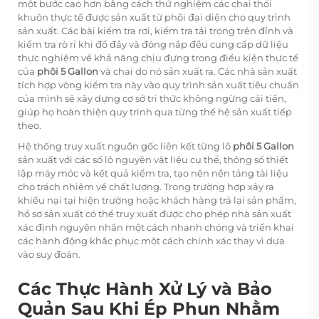
một bước cao hơn bằng cách thử nghiệm các chai thổi
khuôn thực tế được sản xuất từ phôi đại diện cho quy trình
sản xuất. Các bài kiểm tra rơi, kiểm tra tải trọng trên đỉnh và
kiểm tra rò rỉ khi đổ đầy và đóng nắp đều cung cấp dữ liệu
thực nghiệm về khả năng chịu đựng trong điều kiện thực tế
của
phôi 5 Gallon
và chai do nó sản xuất ra. Các nhà sản xuất
tích hợp vòng kiểm tra này vào quy trình sản xuất tiêu chuẩn
của mình sẽ xây dựng cơ sở tri thức không ngừng cải tiến,
giúp họ hoàn thiện quy trình qua từng thế hệ sản xuất tiếp
theo.
Hệ thống truy xuất nguồn gốc liên kết từng lô
phôi 5 Gallon
sản xuất với các số lô nguyên vật liệu cụ thể, thông số thiết
lập máy móc và kết quả kiểm tra, tạo nên nền tảng tài liệu
cho trách nhiệm về chất lượng. Trong trường hợp xảy ra
khiếu nại tại hiện trường hoặc khách hàng trả lại sản phẩm,
hồ sơ sản xuất có thể truy xuất được cho phép nhà sản xuất
xác định nguyên nhân một cách nhanh chóng và triển khai
các hành động khắc phục một cách chính xác thay vì dựa
vào suy đoán.
Các Thực Hành Xử Lý và Bảo
Quản Sau Khi Ép Phun Nhằm