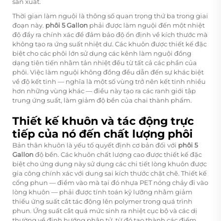
sản xuất.
Thời gian làm nguội là thông số quan trọng thứ ba trong giai
đoạn này.
phôi 5 Gallon
phải được làm nguội đến một nhiệt
độ đẩy ra chính xác để đảm bảo độ ổn định về kích thước mà
không tạo ra ứng suất nhiệt dư. Các khuôn được thiết kế đặc
biệt cho các phôi lớn sử dụng các kênh làm nguội đồng
dạng tiên tiến nhằm tản nhiệt đều từ tất cả các phần của
phôi. Việc làm nguội không đồng đều dẫn đến sự khác biệt
về độ kết tinh — nghĩa là một số vùng trở nên kết tinh nhiều
hơn những vùng khác — điều này tạo ra các ranh giới tập
trung ứng suất, làm giảm độ bền của chai thành phẩm.
Thiết kế khuôn và tác động trực
tiếp của nó đến chất lượng phôi
Bản thân khuôn là yếu tố quyết định cơ bản đối với
phôi 5
Gallon
độ bền. Các khuôn chất lượng cao được thiết kế đặc
biệt cho ứng dụng này sử dụng các chi tiết lòng khuôn được
gia công chính xác với dung sai kích thước chặt chẽ. Thiết kế
cổng phun — điểm vào mà tại đó nhựa PET nóng chảy đi vào
lòng khuôn — phải được tính toán kỹ lưỡng nhằm giảm
thiểu ứng suất cắt tác động lên polymer trong quá trình
phun. Ứng suất cắt quá mức sinh ra nhiệt cục bộ và các dị
thường về định hướng phân tử, từ đó tạo thành các điểm