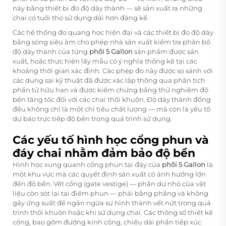
này bằng thiết bị đo độ dày thành — sẽ sản xuất ra những
chai có tuổi thọ sử dụng dài hơn đáng kể.
Các hệ thống đo quang học hiện đại và các thiết bị đo độ dày
bằng sóng siêu âm cho phép nhà sản xuất kiểm tra phân bố
độ dày thành của từng
phôi 5 Gallon
sản phẩm được sản
xuất, hoặc thực hiện lấy mẫu có ý nghĩa thống kê tại các
khoảng thời gian xác định. Các phép đo này được so sánh với
các dung sai kỹ thuật đã được xác lập thông qua phân tích
phần tử hữu hạn và được kiểm chứng bằng thử nghiệm độ
bền tăng tốc đối với các chai thổi khuôn. Độ dày thành đồng
đều không chỉ là một chỉ tiêu chất lượng — mà còn là yếu tố
dự báo trực tiếp độ bền trong quá trình sử dụng.
Các yếu tố hình học cổng phun và
đáy chai nhằm đảm bảo độ bền
Hình học xung quanh cổng phun tại đáy của
phôi 5 Gallon
là
một khu vực mà các quyết định sản xuất có ảnh hưởng lớn
đến độ bền. Vết cổng (gate vestige) — phần dư nhỏ của vật
liệu còn sót lại tại điểm phun — phải bằng phẳng và không
gây ứng suất để ngăn ngừa sự hình thành vết nứt trong quá
trình thổi khuôn hoặc khi sử dụng chai. Các thông số thiết kế
cổng, bao gồm đường kính cổng, chiều dài phần tiếp xúc