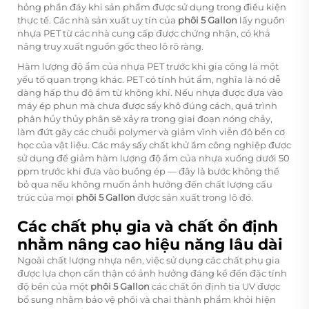
hỏng phần đáy khi sản phẩm được sử dụng trong điều kiện
thực tế. Các nhà sản xuất uy tín của
phôi 5 Gallon
lấy nguồn
nhựa PET từ các nhà cung cấp được chứng nhận, có khả
năng truy xuất nguồn gốc theo lô rõ ràng.
Hàm lượng độ ẩm của nhựa PET trước khi gia công là một
yếu tố quan trọng khác. PET có tính hút ẩm, nghĩa là nó dễ
dàng hấp thụ độ ẩm từ không khí. Nếu nhựa được đưa vào
máy ép phun mà chưa được sấy khô đúng cách, quá trình
phân hủy thủy phân sẽ xảy ra trong giai đoạn nóng chảy,
làm đứt gãy các chuỗi polymer và giảm vĩnh viễn độ bền cơ
học của vật liệu. Các máy sấy chất khử ẩm công nghiệp được
sử dụng để giảm hàm lượng độ ẩm của nhựa xuống dưới 50
ppm trước khi đưa vào buồng ép — đây là bước không thể
bỏ qua nếu không muốn ảnh hưởng đến chất lượng cấu
trúc của mọi
phôi 5 Gallon
được sản xuất trong lô đó.
Các chất phụ gia và chất ổn định
nhằm nâng cao hiệu năng lâu dài
Ngoài chất lượng nhựa nền, việc sử dụng các chất phụ gia
được lựa chọn cẩn thận có ảnh hưởng đáng kể đến đặc tính
độ bền của một
phôi 5 Gallon
các chất ổn định tia UV được
bổ sung nhằm bảo vệ phôi và chai thành phẩm khỏi hiện