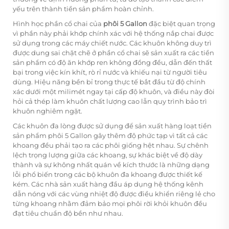
yếu trên thành tiền sản phẩm hoàn chỉnh.
Hình học phần cổ chai của
phôi 5 Gallon
đặc biệt quan trọng
vì phần này phải khớp chính xác với hệ thống nắp chai được
sử dụng trong các máy chiết nước. Các khuôn không duy trì
được dung sai chặt chẽ ở phần cổ chai sẽ sản xuất ra các tiền
sản phẩm có độ ăn khớp ren không đồng đều, dẫn đến thất
bại trong việc kín khít, rò rỉ nước và khiếu nại từ người tiêu
dùng. Hiệu năng bền bỉ trong thực tế bắt đầu từ độ chính
xác dưới một milimét ngay tại cấp độ khuôn, và điều này đòi
hỏi cả thép làm khuôn chất lượng cao lẫn quy trình bảo trì
khuôn nghiêm ngặt.
Các khuôn đa lòng được sử dụng để sản xuất hàng loạt tiền
sản phẩm
phôi 5 Gallon
gây thêm độ phức tạp vì tất cả các
khoang đều phải tạo ra các phôi giống hệt nhau. Sự chênh
lệch trọng lượng giữa các khoang, sự khác biệt về độ dày
thành và sự không nhất quán về kích thước là những dạng
lỗi phổ biến trong các bộ khuôn đa khoang được thiết kế
kém. Các nhà sản xuất hàng đầu áp dụng hệ thống kênh
dẫn nóng với các vùng nhiệt độ được điều khiển riêng lẻ cho
từng khoang nhằm đảm bảo mọi phôi rời khỏi khuôn đều
đạt tiêu chuẩn độ bền như nhau.