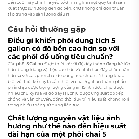
đến cuối này chính là yếu tố định nghĩa một quy trình sản
xuất thực sự hướng đến độ bền, chứ không chỉ đơn thuần
tập trung vào sản lượng đầu ra.
Câu hỏi thường gặp
Điều gì khiến phôi dung tích 5
gallon có độ bền cao hơn so với
các phôi đồ uống tiêu chuẩn?
Các
phôi 5 Gallon
được thiết kế với độ dày thành đáng kể lớn
hơn, trọng lượng vật liệu cao hơn và hình học đáy chắc chắn
hơn so với các phôi chai đồ uống tiêu chuẩn. Những khác
biệt về thiết kế này là cần thiết vì chai 5 gallon thành phẩm
phải chịu được trọng lượng của gần 19 lít nước, chịu được
nhiều chu kỳ rửa và đổ đầy lại, chịu được ứng suất do xếp
chồng và vận chuyển, đồng thời duy trì hiệu suất không rò rỉ
trong nhiều tháng sử dụng liên tục.
Chất lượng nguyên vật liệu ảnh
hưởng như thế nào đến hiệu suất
dài hạn của một phôi chai 5