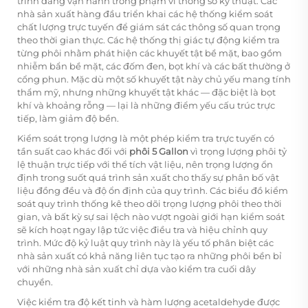
trình đang vận hành trong phạm vi thông số kỹ thuật. Các
nhà sản xuất hàng đầu triển khai các hệ thống kiểm soát
chất lượng trực tuyến để giám sát các thông số quan trọng
theo thời gian thực. Các hệ thống thị giác tự động kiểm tra
từng phôi nhằm phát hiện các khuyết tật bề mặt, bao gồm
nhiễm bẩn bề mặt, các đốm đen, bọt khí và các bất thường ở
cổng phun. Mặc dù một số khuyết tật này chủ yếu mang tính
thẩm mỹ, nhưng những khuyết tật khác — đặc biệt là bọt
khí và khoảng rỗng — lại là những điểm yếu cấu trúc trực
tiếp, làm giảm độ bền.
Kiểm soát trọng lượng là một phép kiểm tra trực tuyến có
tần suất cao khác đối với
phôi 5 Gallon
vì trọng lượng phôi tỷ
lệ thuận trực tiếp với thể tích vật liệu, nên trọng lượng ổn
định trong suốt quá trình sản xuất cho thấy sự phân bố vật
liệu đồng đều và độ ổn định của quy trình. Các biểu đồ kiểm
soát quy trình thống kê theo dõi trọng lượng phôi theo thời
gian, và bất kỳ sự sai lệch nào vượt ngoài giới hạn kiểm soát
sẽ kích hoạt ngay lập tức việc điều tra và hiệu chỉnh quy
trình. Mức độ kỷ luật quy trình này là yếu tố phân biệt các
nhà sản xuất có khả năng liên tục tạo ra những phôi bền bỉ
với những nhà sản xuất chỉ dựa vào kiểm tra cuối dây
chuyền.
Việc kiểm tra độ kết tinh và hàm lượng acetaldehyde được