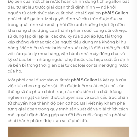
Độ bền của một chai nước hoàn chỉnh dung tích 5 gallon bắt
đầu từ rất lâu trước giai đoạn thổi định hình — nó khởi
nguồn từ cách thức sản xuất phôi chai 5 gallon
phôi 5 Gallon
phôi chai 5 gallon. Mọi quyết định về cấu trúc được đưa ra
trong quá trình sản xuất phôi đều ảnh hưởng trực tiếp đến
khả năng chịu đựng của thành phẩm cuối cùng đối với việc
sử dụng lặp đi lặp lại, các chu kỳ rửa dưới áp lực, tải trọng
xếp chồng và thao tác của người tiêu dùng mà không bị hư
hỏng. Việc hiểu rõ các bước sản xuất này là điều thiết yếu đối
với các quản lý mua hàng, vận hành nhà máy đóng chai và
kỹ sư bao bì — những người phụ thuộc vào hiệu suất ổn định
và bền bỉ trong thời gian dài từ các loại container đựng nước
của họ.
Một phôi chai được sản xuất tốt
phôi 5 Gallon
là kết quả của
việc lựa chọn nguyên vật liệu được kiểm soát chặt chẽ, các
thông số ép phun chính xác, các mốc kiểm tra chất lượng
nghiêm ngặt và kiến thức chuyên sâu về cách cấu trúc phân
tử chuyển hóa thành độ bền cơ học. Bài viết này khám phá
từng giai đoạn trong quy trình sản xuất đó và giải thích cách
mỗi quyết định đóng góp vào độ bền cuối cùng của phôi và
chai thành phẩm được tạo ra từ phôi đó.