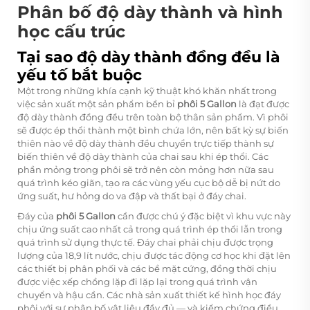
Phân bố độ dày thành và hình
học cấu trúc
Tại sao độ dày thành đồng đều là
yếu tố bắt buộc
Một trong những khía cạnh kỹ thuật khó khăn nhất trong
việc sản xuất một sản phẩm bền bỉ
phôi 5 Gallon
là đạt được
độ dày thành đồng đều trên toàn bộ thân sản phẩm. Vì phôi
sẽ được ép thổi thành một bình chứa lớn, nên bất kỳ sự biến
thiên nào về độ dày thành đều chuyển trực tiếp thành sự
biến thiên về độ dày thành của chai sau khi ép thổi. Các
phần mỏng trong phôi sẽ trở nên còn mỏng hơn nữa sau
quá trình kéo giãn, tạo ra các vùng yếu cục bộ dễ bị nứt do
ứng suất, hư hỏng do va đập và thất bại ở đáy chai.
Đáy của
phôi 5 Gallon
cần được chú ý đặc biệt vì khu vực này
chịu ứng suất cao nhất cả trong quá trình ép thổi lẫn trong
quá trình sử dụng thực tế. Đáy chai phải chịu được trọng
lượng của 18,9 lít nước, chịu được tác động cơ học khi đặt lên
các thiết bị phân phối và các bề mặt cứng, đồng thời chịu
được việc xếp chồng lặp đi lặp lại trong quá trình vận
chuyển và hậu cần. Các nhà sản xuất thiết kế hình học đáy
phôi với sự phân bố vật liệu đầy đủ — và kiểm chứng điều