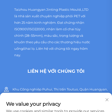
Taizhou Huangyan Jinting Plastic Mould.,LTD
là nhà sản xuất chuyên nghiệp phôi PET với
hơn 25 năm kinh nghiệm. Đạt chứng nhận
ISO9001/ISO22000, nhận làm cổ chai tùy
chỉnh (28–55mm), màu sắc, trọng lượng và
khuôn theo yêu cầu cho các thương hiệu nước
uống/chai lọ. Liên hệ với chúng tôi ngay hôm
nay.
LIÊN HỆ VỚI CHÚNG TÔI
Khu Công nghiệp Puhui, Thị trấn Toutuo, Quận Huangyan,
Thành phố Thái Châu, Tỉnh Chiết Giang, Trung Quốc
We value your privacy
+86 13515760932
We use cookies and similar tools to provide our services.