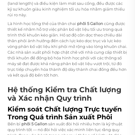
(land length) và điều kiện làm mát sau cổng, đều được các
kỹ sư khuôn giàu kinh nghiệm tối ưu hóa nhằm giảm thiểu
rủi ro này.
Là hình học tổng thể của thân chai
phôi 5 Gallon
cũng được
thiết kế nhằm hỗ trợ việc phân bố vật liệu tối ưu trong quá
trình thổi khuôn kéo giãn. Hồ sơ độ côn dọc theo chiều dài
thân phôi ảnh hưởng đến cách lực kéo dọc trục và lực kéo
vòng phân bố vật liệu khi phôi mở rộng vào lòng khuôn chai.
Các nhà sản xuất phối hợp chặt chẽ với nhà cung cấp thiết bị
thổi khuôn để đồng bộ hóa hình học phôi với các thông số
máy sẽ đạt được khả năng phân bố vật liệu vượt trội, từ đó
trực tiếp chuyển hóa thành độ dày thành chai đồng đều hơn
và kết quả độ bền tốt hơn.
Hệ thống Kiểm tra Chất lượng
và Xác nhận Quy trình
Kiểm soát Chất lượng Trực tuyến
Trong Quá trình Sản xuất Phôi
Bền bỉ
phôi 5 Gallon
sản xuất đòi hỏi nhiều hơn là kỹ thuật
quy trình tốt — nó đòi hỏi việc xác minh liên tục rằng quy