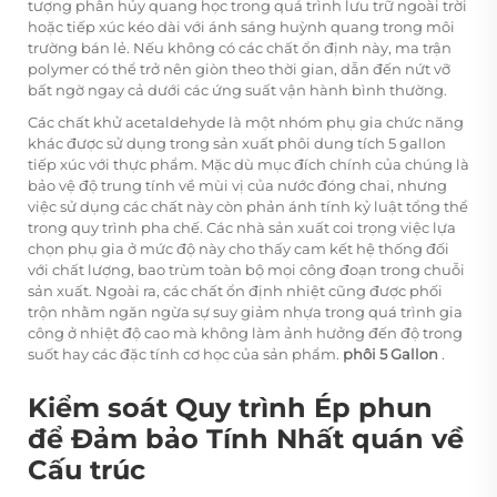
tượng phân hủy quang học trong quá trình lưu trữ ngoài trời
hoặc tiếp xúc kéo dài với ánh sáng huỳnh quang trong môi
trường bán lẻ. Nếu không có các chất ổn định này, ma trận
polymer có thể trở nên giòn theo thời gian, dẫn đến nứt vỡ
bất ngờ ngay cả dưới các ứng suất vận hành bình thường.
Các chất khử acetaldehyde là một nhóm phụ gia chức năng
khác được sử dụng trong sản xuất phôi dung tích 5 gallon
tiếp xúc với thực phẩm. Mặc dù mục đích chính của chúng là
bảo vệ độ trung tính về mùi vị của nước đóng chai, nhưng
việc sử dụng các chất này còn phản ánh tính kỷ luật tổng thể
trong quy trình pha chế. Các nhà sản xuất coi trọng việc lựa
chọn phụ gia ở mức độ này cho thấy cam kết hệ thống đối
với chất lượng, bao trùm toàn bộ mọi công đoạn trong chuỗi
sản xuất. Ngoài ra, các chất ổn định nhiệt cũng được phối
trộn nhằm ngăn ngừa sự suy giảm nhựa trong quá trình gia
công ở nhiệt độ cao mà không làm ảnh hưởng đến độ trong
suốt hay các đặc tính cơ học của sản phẩm.
phôi 5 Gallon
.
Kiểm soát Quy trình Ép phun
để Đảm bảo Tính Nhất quán về
Cấu trúc