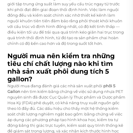
giới tập trung ứng suất làm suy yếu cấu trúc ngay từ trước
khi phôi đạt đến giai đoạn thổi định hình. Việc làm nguội
đồng đều và kiểm soát chính xác nhờ thiết kế kênh làm
nguội khuôn tiên tiến đảm bảo rằng phôi thoát khỏi khuôn
với cấu trúc vô định hình đồng nhất, có độ kết tinh thấp —
điều kiện tối ưu để trải qua quá trình kéo giãn hai trục trong
quá trình thổi định hình, từ đó tạo ra sản phẩm chai hoàn
chỉnh có độ bền cao hơn và độ trong suốt tốt hơn.
Người mua nên kiểm tra những
tiêu chí chất lượng nào khi tìm
nhà sản xuất phôi dung tích 5
gallon?
Người mua đang đánh giá các nhà sản xuất phôi
phôi 5
Gallon
nên tìm kiếm bằng chứng về việc sử dụng nhựa PET
nguyên sinh đã được Cục Quản lý Thực phẩm và Dược phẩm
Hoa Kỳ (FDA) phê duyệt, có khả năng truy xuất nguồn gốc
theo lô đầy đủ. Các dấu hiệu cho thấy một hệ thống kiểm
soát chất lượng nghiêm ngặt bao gồm: bằng chứng về việc
áp dụng các phương pháp tạo hình khoa học, kiểm tra tự
động bằng thị giác trực tuyến, kiểm soát quy trình thống kê
để giám sát trọng lượng, và xác nhận kích thước hình học