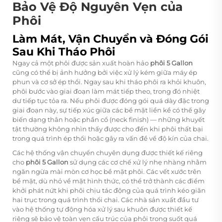
Bảo Vệ Độ Nguyên Vẹn của
Phôi
Làm Mát, Vận Chuyển và Đóng Gói
Sau Khi Tháo Phôi
Ngay cả một phôi được sản xuất hoàn hảo
phôi 5 Gallon
cũng có thể bị ảnh hưởng bởi việc xử lý kém giữa máy ép
phun và cơ sở ép thổi. Ngay sau khi tháo phôi ra khỏi khuôn,
phôi bước vào giai đoạn làm mát tiếp theo, trong đó nhiệt
dư tiếp tục tỏa ra. Nếu phôi được đóng gói quá dày đặc trong
giai đoạn này, sự tiếp xúc giữa các bề mặt liền kề có thể gây
biến dạng thân hoặc phần cổ (neck finish) — những khuyết
tật thường không nhìn thấy được cho đến khi phôi thất bại
trong quá trình ép thổi hoặc gây ra vấn đề về độ kín của chai.
Các hệ thống vận chuyển chuyên dụng được thiết kế riêng
cho
phôi 5 Gallon
sử dụng các cơ chế xử lý nhẹ nhàng nhằm
ngăn ngừa mài mòn cơ học bề mặt phôi. Các vết xước trên
bề mặt, dù nhỏ về mặt hình thức, có thể trở thành các điểm
khởi phát nứt khi phôi chịu tác động của quá trình kéo giãn
hai trục trong quá trình thổi chai. Các nhà sản xuất đầu tư
vào hệ thống tự động hóa xử lý sau khuôn được thiết kế
riêng sẽ bảo vệ toàn vẹn cấu trúc của phôi trong suốt quá