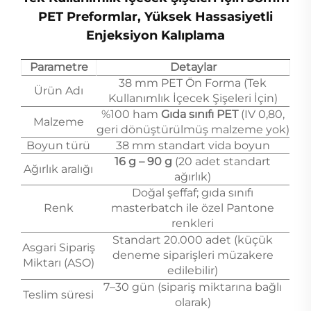
PET Preformlar, Yüksek Hassasiyetli
Enjeksiyon Kalıplama
Parametre
Detaylar
38 mm PET Ön Forma (Tek
Ürün Adı
Kullanımlık İçecek Şişeleri İçin)
%100 ham
Gıda sınıfı PET
(IV 0,80,
Malzeme
geri dönüştürülmüş malzeme yok)
Boyun türü
38 mm standart vida boyun
16 g – 90 g
(20 adet standart
Ağırlık aralığı
ağırlık)
Doğal şeffaf; gıda sınıfı
Renk
masterbatch ile özel Pantone
renkleri
Standart 20.000 adet (küçük
Asgari Sipariş
deneme siparişleri müzakere
Miktarı (ASO)
edilebilir)
7–30 gün (sipariş miktarına bağlı
Teslim süresi
olarak)