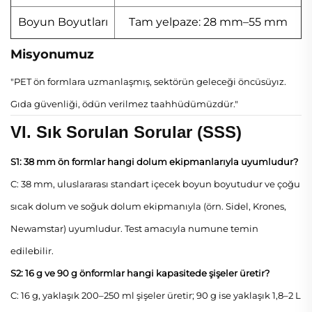
Boyun Boyutları
Tam yelpaze: 28 mm–55 mm
Misyonumuz
"PET ön formlara uzmanlaşmış, sektörün geleceği öncüsüyız.
Gıda güvenliği, ödün verilmez taahhüdümüzdür."
VI. Sık Sorulan Sorular (SSS)
S1: 38 mm ön formlar hangi dolum ekipmanlarıyla uyumludur?
C: 38 mm, uluslararası standart içecek boyun boyutudur ve çoğu
sıcak dolum ve soğuk dolum ekipmanıyla (örn. Sidel, Krones,
Newamstar) uyumludur. Test amacıyla numune temin
edilebilir.
S2: 16 g ve 90 g önformlar hangi kapasitede şişeler üretir?
C: 16 g, yaklaşık 200–250 ml şişeler üretir; 90 g ise yaklaşık 1,8–2 L