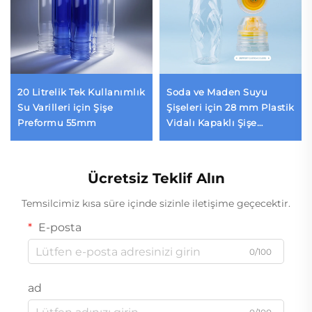
20 Litrelik Tek Kullanımlık
Soda ve Maden Suyu
Su Varilleri için Şişe
Şişeleri için 28 mm Plastik
Preformu 55mm
Vidalı Kapaklı Şişe
Kapakları PCO1810,
Üreticiden Doğrudan
Tedarik
Ücretsiz Teklif Alın
Temsilcimiz kısa süre içinde sizinle iletişime geçecektir.
E-posta
0/100
ad