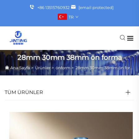
+86 13515760932
[email protected]
TR
28mm 30mm 38mm ön forma
Ana Sayfa
>
Ürünler
>
önform
>
28mm 30mm 38mm ön forma
TÜM ÜRÜNLER