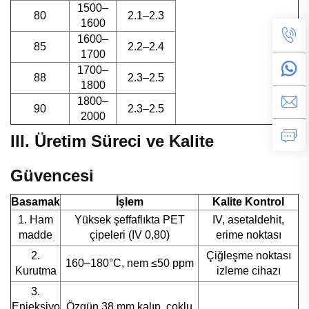
1500–
80
2.1–2.3
1600
1600–
85
2.2–2.4
1700
1700–
88
2.3–2.5
1800
1800–
90
2.3–2.5
2000
III. Üretim Süreci ve Kalite
Güvencesi
Basamak
İşlem
Kalite Kontrol
1. Ham
Yüksek şeffaflıkta PET
IV, asetaldehit,
madde
çipeleri (IV 0,80)
erime noktası
2.
Çiğleşme noktası
160–180°C, nem ≤50 ppm
Kurutma
izleme cihazı
3.
Enjeksiyo
Özgün 38 mm kalıp, çoklu