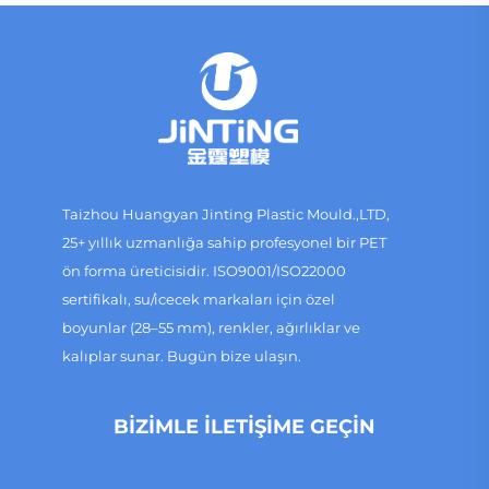
Taizhou Huangyan Jinting Plastic Mould.,LTD,
25+ yıllık uzmanlığa sahip profesyonel bir PET
ön forma üreticisidir. ISO9001/ISO22000
sertifikalı, su/icecek markaları için özel
boyunlar (28–55 mm), renkler, ağırlıklar ve
kalıplar sunar. Bugün bize ulaşın.
BIZIMLE İLETIŞIME GEÇIN