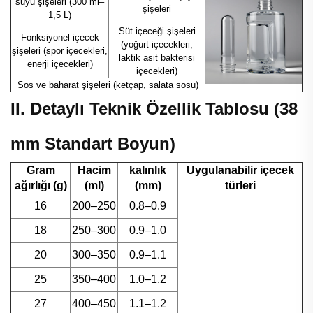
suyu şişeleri (300 ml–
şişeleri
1,5 L)
Süt içeceği şişeleri
Fonksiyonel içecek
(yoğurt içecekleri,
şişeleri (spor içecekleri,
laktik asit bakterisi
enerji içecekleri)
içecekleri)
Sos ve baharat şişeleri (ketçap, salata sosu)
II. Detaylı Teknik Özellik Tablosu (38
mm Standart Boyun)
Gram
Hacim
kalınlık
Uygulanabilir içecek
ağırlığı (g)
(ml)
(mm)
türleri
16
200–250
0.8–0.9
18
250–300
0.9–1.0
20
300–350
0.9–1.1
25
350–400
1.0–1.2
27
400–450
1.1–1.2