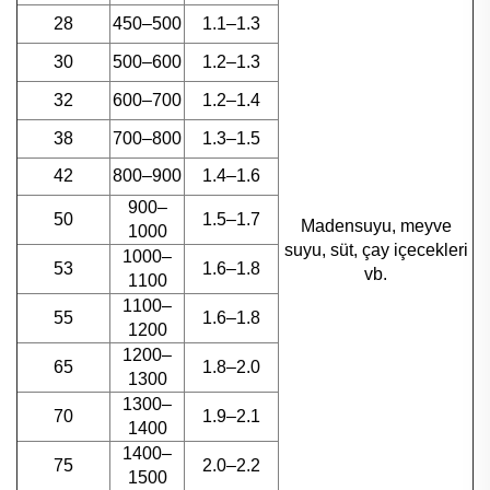
28
450–500
1.1–1.3
30
500–600
1.2–1.3
32
600–700
1.2–1.4
38
700–800
1.3–1.5
42
800–900
1.4–1.6
900–
50
1.5–1.7
Madensuyu, meyve
1000
suyu, süt, çay içecekleri
1000–
53
1.6–1.8
vb.
1100
1100–
55
1.6–1.8
1200
1200–
65
1.8–2.0
1300
1300–
70
1.9–2.1
1400
1400–
75
2.0–2.2
1500