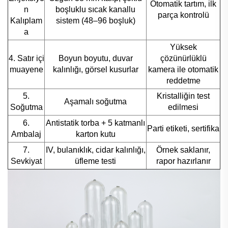
Otomatik tartım, ilk
n
boşluklu sıcak kanallu
parça kontrolü
Kalıplam
sistem (48–96 boşluk)
a
Yüksek
4. Satır içi
Boyun boyutu, duvar
çözünürlüklü
muayene
kalınlığı, görsel kusurlar
kamera ile otomatik
reddetme
5.
Kristalliğin test
Aşamalı soğutma
Soğutma
edilmesi
6.
Antistatik torba + 5 katmanlı
Parti etiketi, sertifika
Ambalaj
karton kutu
7.
IV, bulanıklık, cidar kalınlığı,
Örnek saklanır,
Sevkiyat
üfleme testi
rapor hazırlanır