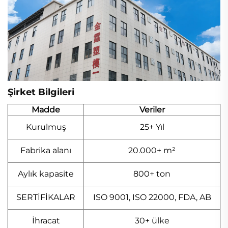
Şirket Bilgileri
Madde
Veriler
Kurulmuş
25+ Yıl
Fabrika alanı
20.000+ m²
Aylık kapasite
800+ ton
SERTİFİKALAR
ISO 9001, ISO 22000, FDA, AB
İhracat
30+ ülke