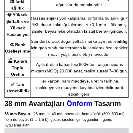
20 farklı
ağırlıklar da mümkündür.
ağırlık
💎 Yüksek
Hassas enjeksiyon kalıplama; önforma bulanıklığı <
Şeffaflık ve
%3, duvar kalınlığı toleransı ≤ ±0,1 mm – üflenmiş
Yüksek
şişeler beyaz leke olmadan kristal berraklığındadır.
Hassasiyet
Standart olarak doğal şeffaf; marka ayırt edilebilirliği
🎨 Renk
için gıda sınıfı masterbatch kullanılarak özel renkler
Özelleştirme
(mavi, yeşil, buzlu vb.) mevcuttur.
🏭 Kararlı
Aylık üretim kapasitesi 800+ ton, asgari sipariş
Toplu
miktarı (MOQ) 20.000 adet, teslim süresi 7–30 gün.
Üretim
Her karton, ham maddeye, üretim tarihine,
✅ Tam
makineye ve muayene kaydına izlenebilir parti
İzlenebilirlik
etiketi içerir.
38 mm Avantajları
Önform
Tasarım
38 mm Boyun
: 28 mm ile 45 mm arasında, hem küçük (300–500 ml)
hem de büyük (1 L–1,5 L) içecek şişeleri için uygundur – geniş
uygulama alanı.