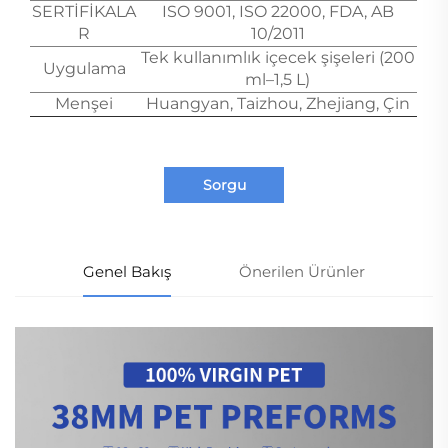
SERTİFİKALA
ISO 9001, ISO 22000, FDA, AB
R
10/2011
Tek kullanımlık içecek şişeleri (200
Uygulama
ml–1,5 L)
Menşei
Huangyan, Taizhou, Zhejiang, Çin
Sorgu
Genel Bakış
Önerilen Ürünler