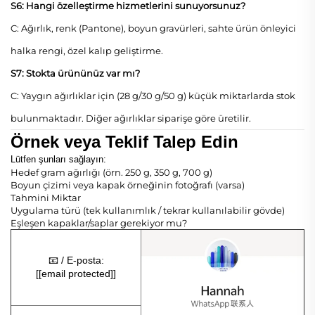
S6: Hangi özelleştirme hizmetlerini sunuyorsunuz?
C: Ağırlık, renk (Pantone), boyun gravürleri, sahte ürün önleyici
halka rengi, özel kalıp geliştirme.
S7: Stokta ürününüz var mı?
C: Yaygın ağırlıklar için (28 g/30 g/50 g) küçük miktarlarda stok
bulunmaktadır. Diğer ağırlıklar siparişe göre üretilir.
Örnek veya Teklif Talep Edin
Lütfen şunları sağlayın:
Hedef gram ağırlığı (örn. 250 g, 350 g, 700 g)
Boyun çizimi veya kapak örneğinin fotoğrafı (varsa)
Tahmini Miktar
Uygulama türü (tek kullanımlık / tekrar kullanılabilir gövde)
Eşleşen kapaklar/saplar gerekiyor mu?
📧 / E-posta:
[
[email protected]
]