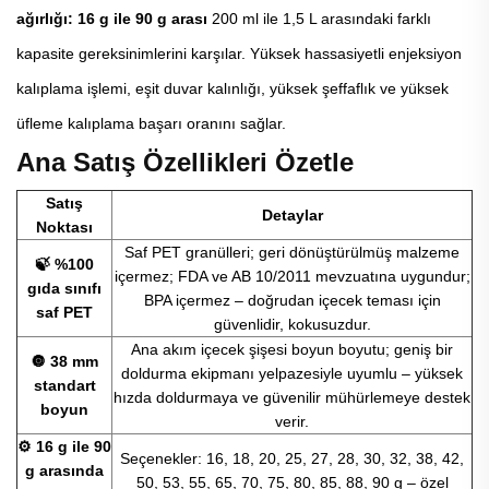
ağırlığı: 16 g ile 90 g arası
200 ml ile 1,5 L arasındaki farklı
kapasite gereksinimlerini karşılar. Yüksek hassasiyetli enjeksiyon
kalıplama işlemi, eşit duvar kalınlığı, yüksek şeffaflık ve yüksek
üfleme kalıplama başarı oranını sağlar.
Ana Satış Özellikleri Özetle
Satış
Detaylar
Noktası
Saf PET granülleri; geri dönüştürülmüş malzeme
🍃 %100
içermez; FDA ve AB 10/2011 mevzuatına uygundur;
gıda sınıfı
BPA içermez – doğrudan içecek teması için
saf PET
güvenlidir, kokusuzdur.
Ana akım içecek şişesi boyun boyutu; geniş bir
🔘 38 mm
doldurma ekipmanı yelpazesiyle uyumlu – yüksek
standart
hızda doldurmaya ve güvenilir mühürlemeye destek
boyun
verir.
⚙️ 16 g ile 90
Seçenekler: 16, 18, 20, 25, 27, 28, 30, 32, 38, 42,
g arasında
50, 53, 55, 65, 70, 75, 80, 85, 88, 90 g – özel