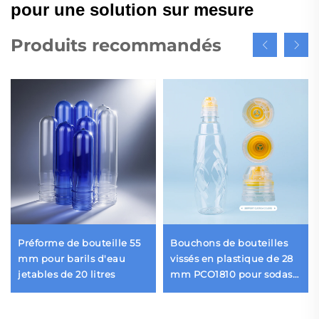
pour une solution sur mesure
Produits recommandés
Préforme de bouteille 55
Bouchons de bouteilles
mm pour barils d'eau
vissés en plastique de 28
jetables de 20 litres
mm PCO1810 pour sodas
et eaux minérales,
fourniture directe du