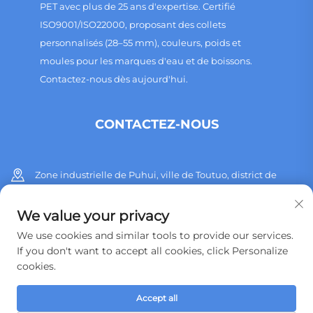
PET avec plus de 25 ans d'expertise. Certifié
ISO9001/ISO22000, proposant des collets
personnalisés (28–55 mm), couleurs, poids et
moules pour les marques d'eau et de boissons.
Contactez-nous dès aujourd'hui.
CONTACTEZ-NOUS
Zone industrielle de Puhui, ville de Toutuo, district de
Huangyan, ville de Taizhou, province du Zhejiang, Chine
We value your privacy
+86 13515760932
We use cookies and similar tools to provide our services.
If you don't want to accept all cookies, click Personalize
[email protected]
cookies.
Accept all
Copyright © 2026 Taizhou Huangyan Jinting Plastic Mould.,LTD. Tous
droits réservés.
Politique de confidentialité