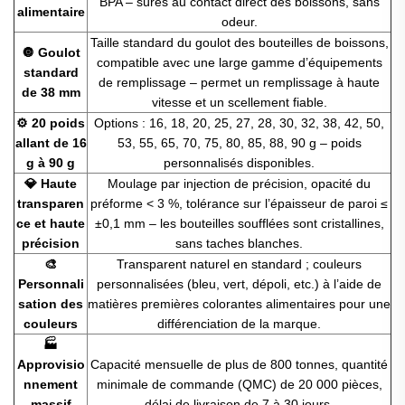
BPA – sûres au contact direct des boissons, sans
alimentaire
odeur.
Taille standard du goulot des bouteilles de boissons,
🔘 Goulot
compatible avec une large gamme d’équipements
standard
de remplissage – permet un remplissage à haute
de 38 mm
vitesse et un scellement fiable.
⚙️ 20 poids
Options : 16, 18, 20, 25, 27, 28, 30, 32, 38, 42, 50,
allant de 16
53, 55, 65, 70, 75, 80, 85, 88, 90 g – poids
g à 90 g
personnalisés disponibles.
💎 Haute
Moulage par injection de précision, opacité du
transparen
préforme < 3 %, tolérance sur l’épaisseur de paroi ≤
ce et haute
±0,1 mm – les bouteilles soufflées sont cristallines,
précision
sans taches blanches.
🎨
Transparent naturel en standard ; couleurs
Personnali
personnalisées (bleu, vert, dépoli, etc.) à l’aide de
sation des
matières premières colorantes alimentaires pour une
couleurs
différenciation de la marque.
🏭
Approvisio
Capacité mensuelle de plus de 800 tonnes, quantité
nnement
minimale de commande (QMC) de 20 000 pièces,
massif
délai de livraison de 7 à 30 jours.