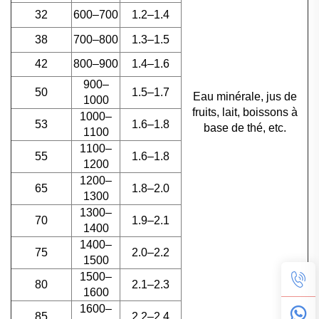
32
600–700
1.2–1.4
38
700–800
1.3–1.5
42
800–900
1.4–1.6
900–
50
1.5–1.7
Eau minérale, jus de
1000
fruits, lait, boissons à
1000–
53
1.6–1.8
base de thé, etc.
1100
1100–
55
1.6–1.8
1200
1200–
65
1.8–2.0
1300
1300–
70
1.9–2.1
1400
1400–
75
2.0–2.2
1500
1500–
80
2.1–2.3
1600
1600–
85
2.2–2.4