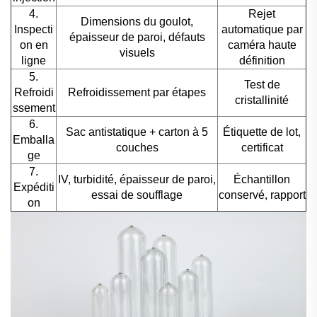
4.
Rejet
Dimensions du goulot,
Inspecti
automatique par
épaisseur de paroi, défauts
on en
caméra haute
visuels
ligne
définition
5.
Test de
Refroidi
Refroidissement par étapes
cristallinité
ssement
6.
Sac antistatique + carton à 5
Étiquette de lot,
Emballa
couches
certificat
ge
7.
IV, turbidité, épaisseur de paroi,
Échantillon
Expéditi
essai de soufflage
conservé, rapport
on