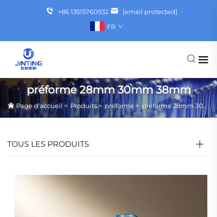
+86 13515760932
[email protected]
FR
préforme 28mm 30mm 38mm
Page d'accueil
>
Produits
>
préforme
>
préforme 28mm 30mm 38mm
TOUS LES PRODUITS