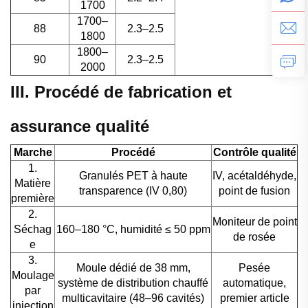
1700
1700–
88
2.3–2.5
1800
1800–
90
2.3–2.5
2000
III. Procédé de fabrication et
assurance qualité
Marche
Procédé
Contrôle qualité
1.
Granulés PET à haute
IV, acétaldéhyde,
Matière
transparence (IV 0,80)
point de fusion
première
2.
Moniteur de point
Séchag
160–180 °C, humidité ≤ 50 ppm
de rosée
e
3.
Moule dédié de 38 mm,
Pesée
Moulage
système de distribution chauffé
automatique,
par
multicavitaire (48–96 cavités)
premier article
injection