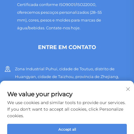
Certificada conforme ISO9001/ISO22000,
oferecemos pescoços personalizados (28–55
mm), cores, pesos e moldes para marcas de
água/bebidas. Contate-nos hoje.
ENTRE EM CONTATO
Zona Industrial Puhui, cidade de Toutuo, distrito de
Huangyan, cidade de Taizhou, província de Zhejiang,
China
We value your privacy
+86 13515760932
We use cookies and similar tools to provide our services.
If you don't want to accept all cookies, click Personalize
[email protected]
cookies.
Accept all
Copyright © 2026 Taizhou Huangyan Jinting Plastic Mould.,LTD.