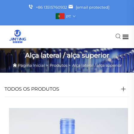
+86 13515760932
[email protected]
PT
Alça lateral / alça superior
Página Inicial
>
Produtos
>
Alça lateral / alça superior
TODOS OS PRODUTOS