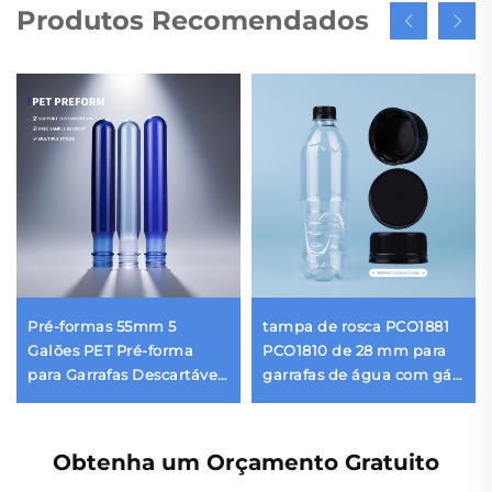
Produtos Recomendados
Pré-formas 55mm 5
tampa de rosca PCO1881
Galões PET Pré-forma
PCO1810 de 28 mm para
para Garrafas Descartáveis
garrafas de água com gás
de 20 Litros de Água
e refrigerantes, tampas
para bebidas
carbonatadas no atacado.
Obtenha um Orçamento Gratuito