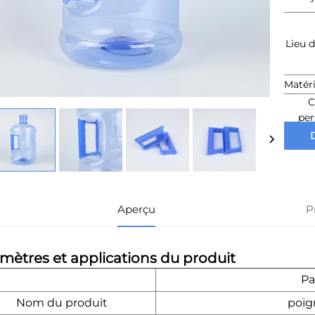
Lieu d
Matéri
C
per
d'
Aperçu
P
mètres et applications du produit
Pa
Nom du produit
poign