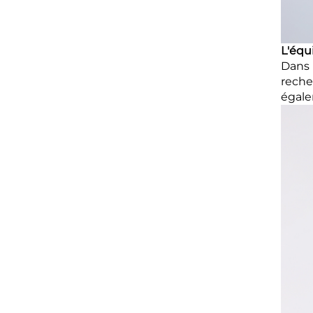
L'équi
Dans l
reche
égale