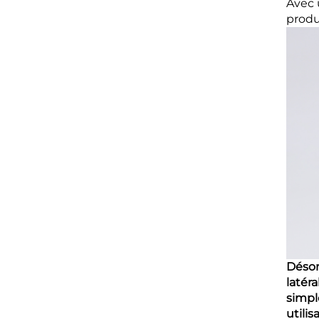
Avec 
produ
Désor
latér
simpl
utilis