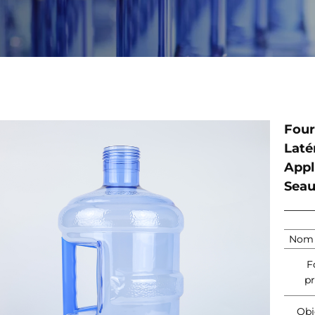
Four
Laté
Appl
Seau
Nom 
F
pr
Obj