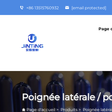
+86 13515760932
[email protected]
Page d
Poignée latérale / 
Page d'accueil
>
Produits
>
Poignée latéra