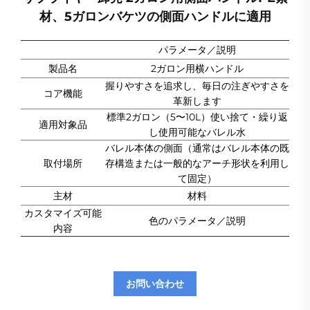
材、5ガロンバケツの側面ハンドルに適用
パラメータ／説明
製品名
2ガロン用横ハンドル
握りやすさを追求し、毎日の注ぎやすさを
コア機能
革新します
標準2ガロン（5〜10L）使い捨て・繰り返
適用対象品
し使用可能なバレル水
バレル本体の側面（通常はバレル本体の既
取付場所
存構造または一般的なアーチ形状を利用し
て固定）
主材
材料
カスタマイズ可能
色のパラメータ／説明
内容
お問い合わせ