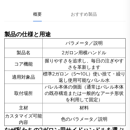
概要
おすすめ製品
製品の仕様と用途
パラメータ／説明
製品名
2ガロン用横ハンドル
握りやすさを追求し、毎日の注ぎやす
コア機能
さを革新します
標準2ガロン（5〜10L）使い捨て・繰り
適用対象品
返し使用可能なバレル水
バレル本体の側面（通常はバレル本体
取付場所
の既存構造または一般的なアーチ形状
を利用して固定）
主材
材料
カスタマイズ可能
色のパラメータ／説明
内容