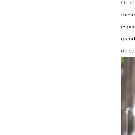
O pré
mesma
espec
grand
de co