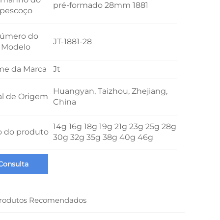
pré-formado 28mm 1881
pescoço
úmero do
JT-1881-28
Modelo
e da Marca
Jt
Huangyan, Taizhou, Zhejiang,
al de Origem
China
14g 16g 18g 19g 21g 23g 25g 28g
o do produto
30g 32g 35g 38g 40g 46g
Consulta
rodutos Recomendados