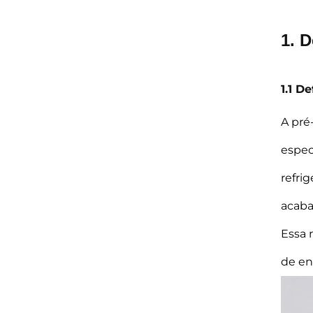
1. 
1.1 D
A pré
espec
refri
acaba
Essa 
de en