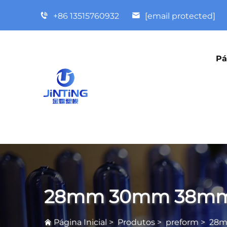
+86 13515760932
[email protected]
Pá
28mm 30mm 38mm 
Página Inicial
>
Produtos
>
preform
>
28m