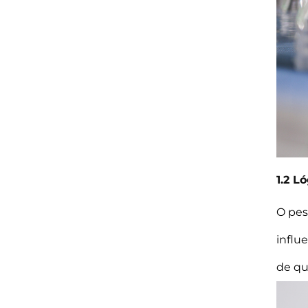
1.2 L
O pes
influ
de qu