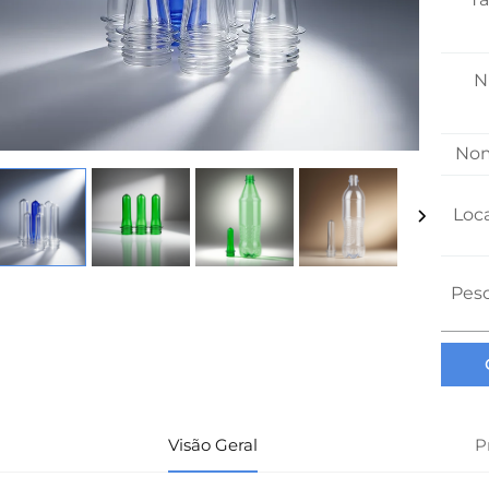
N
Nom
Loc
Pes
Visão Geral
P