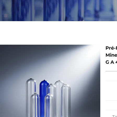
Pré-
Mine
G A 
T