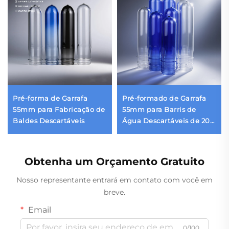
Pré-forma de Garrafa
Pré-formado de Garrafa
55mm para Fabricação de
55mm para Barris de
Baldes Descartáveis
Água Descartáveis de 20
Litros
Obtenha um Orçamento Gratuito
Nosso representante entrará em contato com você em
breve.
Email
0/100