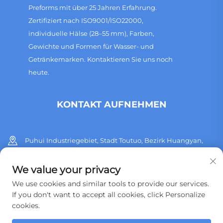
Preforms mit über 25 Jahren Erfahrung.
Zertifiziert nach ISO9001/ISO22000,
individuelle Hälse (28–55 mm), Farben,
Gewichte und Formen für Wasser- und
Getränkemarken. Kontaktieren Sie uns noch
heute.
KONTAKT AUFNEHMEN
Puhui Industriegebiet, Stadt Toutuo, Bezirk Huangyan,
Stadt Taizhou, Provinz Zhejiang, China
We value your privacy
+86 13515760932
We use cookies and similar tools to provide our services.
If you don't want to accept all cookies, click Personalize
[email protected]
cookies.