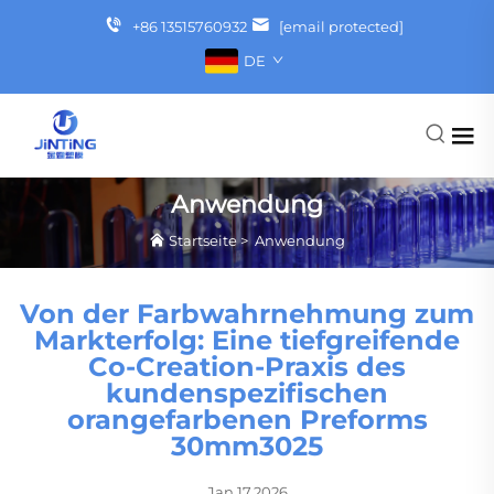
+86 13515760932
[email protected]
DE
Anwendung
Startseite
>
Anwendung
Von der Farbwahrnehmung zum
Markterfolg: Eine tiefgreifende
Co-Creation-Praxis des
kundenspezifischen
orangefarbenen Preforms
30mm3025
Jan.17.2026