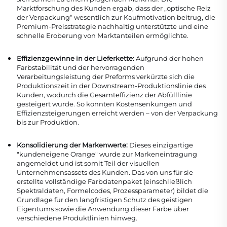
Marktforschung des Kunden ergab, dass der „optische Reiz
der Verpackung“ wesentlich zur Kaufmotivation beitrug, die
Premium-Preisstrategie nachhaltig unterstützte und eine
schnelle Eroberung von Marktanteilen ermöglichte.
Effizienzgewinne in der Lieferkette:
Aufgrund der hohen
Farbstabilität und der hervorragenden
Verarbeitungsleistung der Preforms verkürzte sich die
Produktionszeit in der Downstream-Produktionslinie des
Kunden, wodurch die Gesamteffizienz der Abfülllinie
gesteigert wurde. So konnten Kostensenkungen und
Effizienzsteigerungen erreicht werden – von der Verpackung
bis zur Produktion.
Konsolidierung der Markenwerte:
Dieses einzigartige
"kundeneigene Orange" wurde zur Markeneintragung
angemeldet und ist somit Teil der visuellen
Unternehmensassets des Kunden. Das von uns für sie
erstellte vollständige Farbdatenpaket (einschließlich
Spektraldaten, Formelcodes, Prozessparameter) bildet die
Grundlage für den langfristigen Schutz des geistigen
Eigentums sowie die Anwendung dieser Farbe über
verschiedene Produktlinien hinweg.