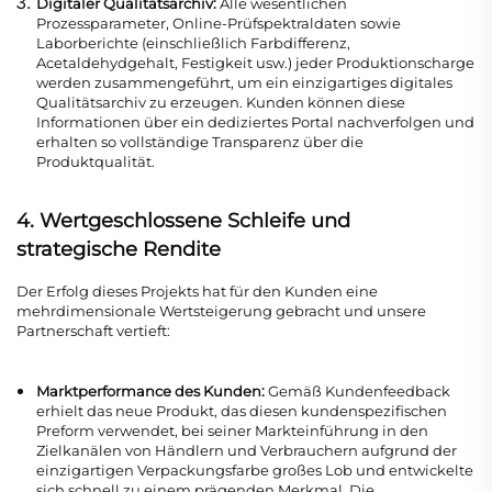
Digitaler Qualitätsarchiv:
Alle wesentlichen
Prozessparameter, Online-Prüfspektraldaten sowie
Laborberichte (einschließlich Farbdifferenz,
Acetaldehydgehalt, Festigkeit usw.) jeder Produktionscharge
werden zusammengeführt, um ein einzigartiges digitales
Qualitätsarchiv zu erzeugen. Kunden können diese
Informationen über ein dediziertes Portal nachverfolgen und
erhalten so vollständige Transparenz über die
Produktqualität.
4. Wertgeschlossene Schleife und
strategische Rendite
Der Erfolg dieses Projekts hat für den Kunden eine
mehrdimensionale Wertsteigerung gebracht und unsere
Partnerschaft vertieft:
Marktperformance des Kunden:
Gemäß Kundenfeedback
erhielt das neue Produkt, das diesen kundenspezifischen
Preform verwendet, bei seiner Markteinführung in den
Zielkanälen von Händlern und Verbrauchern aufgrund der
einzigartigen Verpackungsfarbe großes Lob und entwickelte
sich schnell zu einem prägenden Merkmal. Die