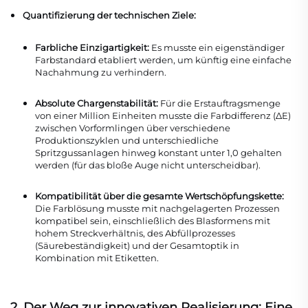
Quantifizierung der technischen Ziele:
Farbliche Einzigartigkeit:
Es musste ein eigenständiger
Farbstandard etabliert werden, um künftig eine einfache
Nachahmung zu verhindern.
Absolute Chargenstabilität:
Für die Erstauftragsmenge
von einer Million Einheiten musste die Farbdifferenz (ΔE)
zwischen Vorformlingen über verschiedene
Produktionszyklen und unterschiedliche
Spritzgussanlagen hinweg konstant unter 1,0 gehalten
werden (für das bloße Auge nicht unterscheidbar).
Kompatibilität über die gesamte Wertschöpfungskette:
Die Farblösung musste mit nachgelagerten Prozessen
kompatibel sein, einschließlich des Blasformens mit
hohem Streckverhältnis, des Abfüllprozesses
(Säurebeständigkeit) und der Gesamtoptik in
Kombination mit Etiketten.
2. Der Weg zur innovativen Realisierung: Eine