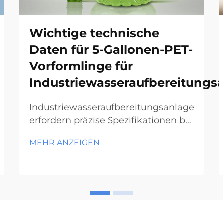
Wichtige technische
Daten für 5-Gallonen-PET-
Vorformlinge für
Industriewasseraufbereitungs
Industriewasseraufbereitungsanlagen
erfordern präzise Spezifikationen bei
der Auswahl von 5-Gallonen-PET-
MEHR ANZEIGEN
Vorformlingen, um eine optimale
Produktionseffizienz und
Endproduktqualität sicherzustellen.
Die wichtigsten Spezifikationen
dieser Vorformlinge beeinflussen
unmittelbar den Blasformprozess,