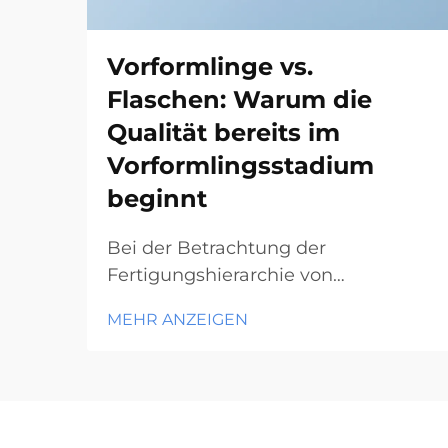
Vorformlinge vs.
Flaschen: Warum die
Qualität bereits im
Vorformlingsstadium
beginnt
Bei der Betrachtung der
Fertigungshierarchie von
Kunststoffflaschen offenbart die
MEHR ANZEIGEN
grundlegende Frage nach
Vorformlingen versus Flaschen eine
entscheidende Erkenntnis: Die
Flaschenqualität wird nicht erst
während des