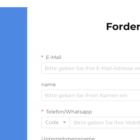
Flaschenformungsprozesses
erzeugt, sondern bereits durch die
Qualität der Vorformlinge
Forder
vorbestimmt. Dieser...
E-Mail
name
Telefon/Whatsapp
Code
Unternehmensname