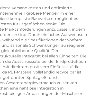
chere
zierte Versandkosten und optimierte
n Unternehmen größere Mengen in einer
henverschlüsse,
. Diese kompakte Bauweise ermöglicht es
Kosten für Lagerflächen senkt. Die
derte Marktanforderungen anzupassen, indem
,
forderlich sind. Durch einfaches Auswechseln
l
 während die Spezifikationen der Vorform
ds und saisonale Schwankungen zu reagieren,
gleichbleibende Qualität: Der
ukturelle Integrität bei allen Einheiten. Die
ch die Ausschussrate bei der Endproduktion
– mit direktem positivem Einfluss auf die
a PET-Material vollständig recycelbar ist
r getrennten Spritzgieß- und
 den Gesamtenergieverbrauch zu senken.
hen eine nahtlose Integration in
e kostspieligen Anpassungen der Maschinen