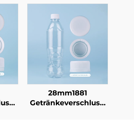
28mm1881
luss
Getränkeverschluss:
Hochgeschwindigkeitsversi
tige
schützt den frischen
hen,
Geschmack