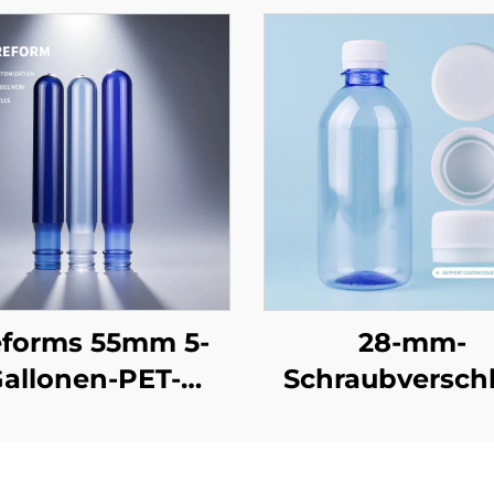
eforms 55mm 5-
28-mm-
allonen-PET-
Schraubversch
form für Einweg-
PCO1810 für
20-Liter-
kohlensäurehal
asserflaschen
Getränkeflasc