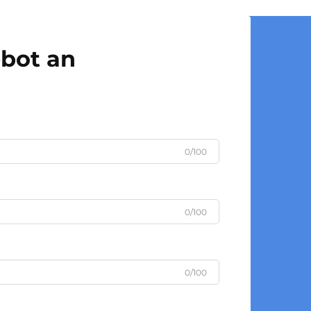
5-Gallonen-Vorformling, ...
ebot an
0/100
0/100
0/100