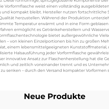
rd. Diese rohrförmige, spritzgegossene Komponente di
ie Vorformflasche weist einen vollständig ausgebildet
und kompakt bleibt. Hersteller nutzen fortschrittliche
alität herzustellen. Während der Produktion unterzie
estimmte Temperatur erwärmt und in eine Form geblase
rfahren ermöglicht es Getränkeherstellern und Wasserve
formflaschentechnologie bietet außergewöhnliche Vielse
len – von kleinen Einzelportionen bis hin zu großen Me
at, einem lebensmittelgeeigneten Kunststoffmaterial, d
disierte Halsausführung jeder Vorformflasche gewährleis
er innovative Ansatz zur Flaschenherstellung hat die Ge
lich und zeitlich voneinander trennt und es Unternehm
 zu senken – durch den Versand kompakter Vorformen sta
Neue Produkte