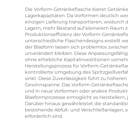
reines,
Die Vorform-Getränkeflasche bietet Getränk
Lagerkapazitäten. Da Vorformen deutlich we
lebensmittelgeeignetes
einzigen Lieferung transportieren, wodurch
PET
Lagern, mehr Bestand auf kleinerem Raum zu l
Produktionseffizienz der Vorform-Getränkefl
unterschiedliche Flaschendesigns erstellt w
der Blasform lassen sich problemlos zwisch
unverändert bleiben. Diese Anpassungsfähig
ohne erhebliche Kapitalinvestitionen vorneh
Herstellungsprozess für Vorform-Getränkeflas
kontrollierte Umgebung des Spritzgießverfa
sinkt. Diese Zuverlässigkeit führt zu höhere
Gewinnspanne. Das Vorform-Getränkeflaschen-
und in neue Vorformen oder andere Produkte
Blasformprozesse ermöglicht es Herstellern
Darüber hinaus gewährleistet die standardis
bestehende Abfüll- und Verschließanlagen, 
erforderlich sind.