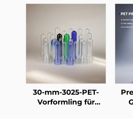
30-mm-3025-PET-
Pr
Vorformling für
G
Mineralwasser- und
Pre
Getränkeflaschen –
13 g bis 55 g | 100 %
W