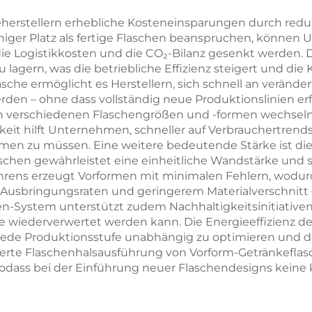
manipulationssi
eherstellern erhebliche Kosteneinsparungen durch redu
niger Platz als fertige Flaschen beanspruchen, könne
Kunststoffflasc
 die Logistikkosten und die CO₂-Bilanz gesenkt werden
5-Gallonen-
agern, was die betriebliche Effizienz steigert und die 
asche ermöglicht es Herstellern, sich schnell an verän
Verschlüsse
erden – ohne dass vollständig neue Produktionslinien er
Großhande
en verschiedenen Flaschengrößen und -formen wechseln,
keit hilft Unternehmen, schneller auf Verbrauchertren
men zu müssen. Eine weitere bedeutende Stärke ist die 
chen gewährleistet eine einheitliche Wandstärke und str
hrens erzeugt Vorformen mit minimalen Fehlern, wodur
n Ausbringungsraten und geringerem Materialverschnitt 
System unterstützt zudem Nachhaltigkeitsinitiativen, d
 wiederverwertet werden kann. Die Energieeffizienz de
, jede Produktionsstufe unabhängig zu optimieren und
ierte Flaschenhalsausführung von Vorform-Getränkeflasc
sodass bei der Einführung neuer Flaschendesigns kein