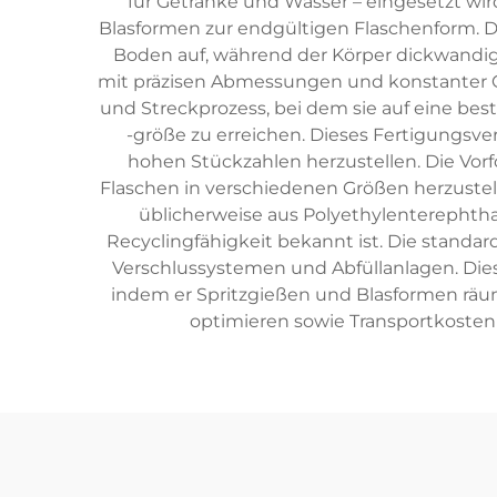
für Getränke und Wasser – eingesetzt wi
Blasformen zur endgültigen Flaschenform. D
Boden auf, während der Körper dickwandig 
mit präzisen Abmessungen und konstanter Qu
und Streckprozess, bei dem sie auf eine b
-größe zu erreichen. Dieses Fertigungsve
hohen Stückzahlen herzustellen. Die Vor
Flaschen in verschiedenen Größen herzustel
üblicherweise aus Polyethylenterephthal
Recyclingfähigkeit bekannt ist. Die standar
Verschlussystemen und Abfüllanlagen. Dies
indem er Spritzgießen und Blasformen räum
optimieren sowie Transportkosten