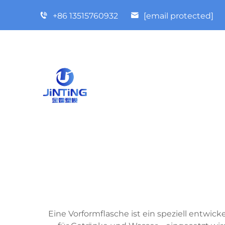
+86 13515760932
[email protected]
Eine Vorformflasche ist ein speziell entwic