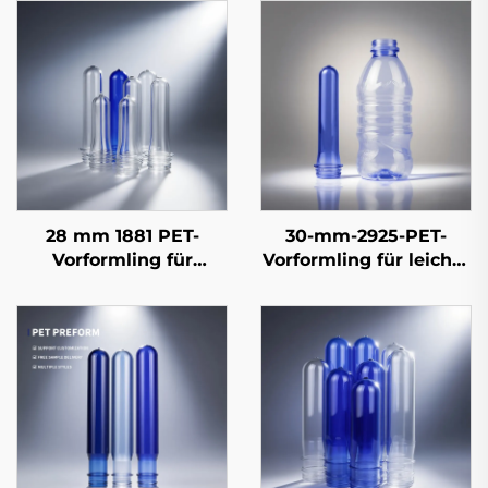
28 mm 1881 PET-
30-mm-2925-PET-
Vorformling für
Vorformling für leichte
Mineralwasser und
Mineralwasser- und
kohlensäurehaltige
Saftflaschen – 10,5 g
Erfrischungsgetränke
bis 35 g |
– 14 g bis 46 g
Hochwirksame
Präzisionsformgebung