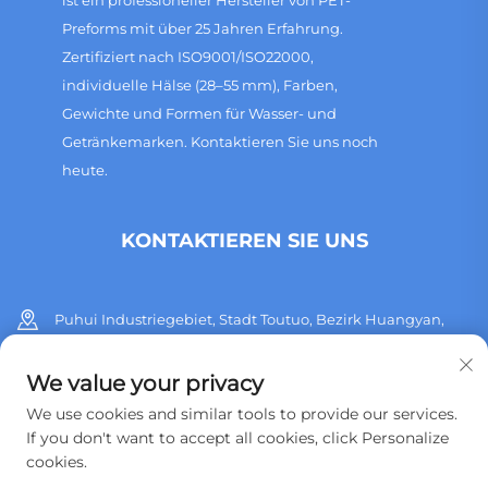
Preforms mit über 25 Jahren Erfahrung.
Zertifiziert nach ISO9001/ISO22000,
individuelle Hälse (28–55 mm), Farben,
Gewichte und Formen für Wasser- und
Getränkemarken. Kontaktieren Sie uns noch
heute.
KONTAKTIEREN SIE UNS
Puhui Industriegebiet, Stadt Toutuo, Bezirk Huangyan,
Stadt Taizhou, Provinz Zhejiang, China
We value your privacy
+86 13515760932
We use cookies and similar tools to provide our services.
If you don't want to accept all cookies, click Personalize
[email protected]
cookies.