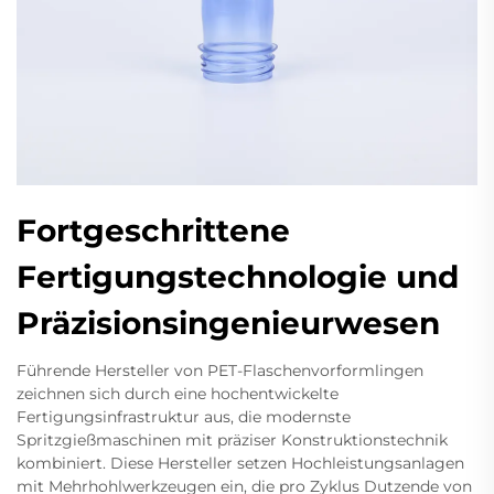
Fortgeschrittene
Fertigungstechnologie und
Präzisionsingenieurwesen
Führende Hersteller von PET-Flaschenvorformlingen
zeichnen sich durch eine hochentwickelte
Fertigungsinfrastruktur aus, die modernste
Spritzgießmaschinen mit präziser Konstruktionstechnik
kombiniert. Diese Hersteller setzen Hochleistungsanlagen
mit Mehrhohlwerkzeugen ein, die pro Zyklus Dutzende von