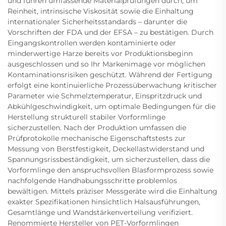
und führen umfassende Materialprüfungen durch, um
Reinheit, intrinsische Viskosität sowie die Einhaltung
internationaler Sicherheitsstandards – darunter die
Vorschriften der FDA und der EFSA – zu bestätigen. Durch
Eingangskontrollen werden kontaminierte oder
minderwertige Harze bereits vor Produktionsbeginn
ausgeschlossen und so Ihr Markenimage vor möglichen
Kontaminationsrisiken geschützt. Während der Fertigung
erfolgt eine kontinuierliche Prozessüberwachung kritischer
Parameter wie Schmelztemperatur, Einspritzdruck und
Abkühlgeschwindigkeit, um optimale Bedingungen für die
Herstellung strukturell stabiler Vorformlinge
sicherzustellen. Nach der Produktion umfassen die
Prüfprotokolle mechanische Eigenschaftstests zur
Messung von Berstfestigkeit, Deckellastwiderstand und
Spannungsrissbeständigkeit, um sicherzustellen, dass die
Vorformlinge den anspruchsvollen Blasformprozess sowie
nachfolgende Handhabungsschritte problemlos
bewältigen. Mittels präziser Messgeräte wird die Einhaltung
exakter Spezifikationen hinsichtlich Halsausführungen,
Gesamtlänge und Wandstärkenverteilung verifiziert.
Renommierte Hersteller von PET-Vorformlingen