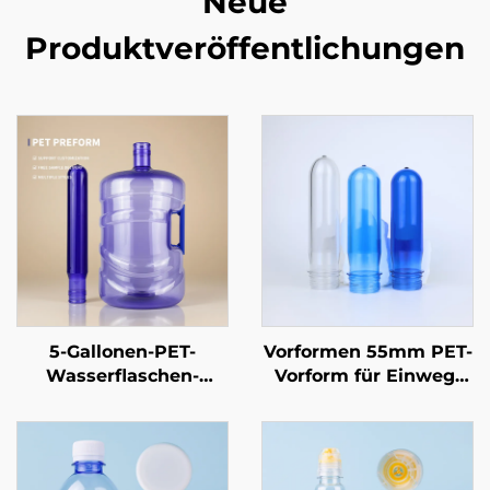
Neue
Produktveröffentlichungen
5-Gallonen-PET-
Vorformen 55mm PET-
Wasserflaschen-
Vorform für Einweg-
Preform,
20-Liter-
Mineralwasser-Eimer-
Wasserflaschen
Form, neues Material,
FDA-zugelassen,