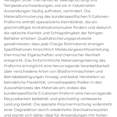
Versagen unter mechanischer Beanspruchung und
Temperaturschwankungen, wie sie in industriellen
Anwendungen häufig auftreten, verhindert. Die
Materialformulierung des kundenspezifischen 5-Gallonen-
Preforms enthält spezialisierte Keimbildner, die ein
gleichmäßiges Kristallisationsmuster fördern und dadurch
die optische Klarheit und Schlagzähigkeit der fertigen
Behälter erhöhen. Qualitätsicherungsprotokolle
gewährleisten, dass jede Charge Rohmaterial strengen
Spezifikationen hinsichtlich Molekulargewichtsverteilung,
thermischer Eigenschaften und chemischer Reinheit
entspricht. Das fortschrittliche Materialengineering des
Preforms ermöglicht eine hervorragende Verarbeitbarkeit
über verschiedene Arten von Blasformmaschinen und
Betriebsbedingungen hinweg und bietet Herstellern so
betriebliche Flexibilität. Umweltaspekte fließen in den
Auswahlprozess des Materials ein, sodass das
kundenspezifische 5-Gallonen-Preform eine hervorragende
Recycelbarkeit beibehält und gleichzeitig verbesserte
Leistung bietet. Die spezielle Polymermischung widersteht
einer Degradation durch wiederholte Sterilisationszyklen
und eignet sich daher ideal für Anwendungen mit hohen