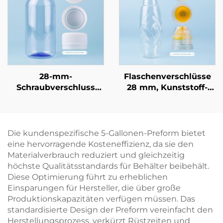
Hersteller-Direktpreis
28-mm-
Flaschenverschlüsse
Schraubverschluss
28 mm, Kunststoff-
PCO1810 für
Schraubverschluss
kohlensäurehaltige
PCO1810 für Soda- und
Getränkeflaschen,
Mineralwasserflaschen,
manipulationssichere
Direkt vom Hersteller
Die kundenspezifische 5-Gallonen-Preform bietet
Kunststoffflaschenverschlüsse,
eine hervorragende Kosteneffizienz, da sie den
5-Gallonen-
Materialverbrauch reduziert und gleichzeitig
Verschlüsse,
höchste Qualitätsstandards für Behälter beibehält.
Großhandel
Diese Optimierung führt zu erheblichen
Einsparungen für Hersteller, die über große
Produktionskapazitäten verfügen müssen. Das
standardisierte Design der Preform vereinfacht den
Herstellungsprozess, verkürzt Rüstzeiten und