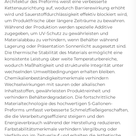
Architektur des Preforms weist eine verbesserte
Kettenausrichtung auf, wodurch Barrierewirkung erhöht
wird und Sauerstoffdurchlässigkeit effektiv blockiert wird,
um Produktfrische über längere Zeiträume zu bewahren.
Während der Produktion werden spezielle Additive
zugegeben, um UV-Schutz zu gewährleisten und
Materialabbau zu verhindern, wenn Behälter während
Lagerung oder Präsentation Sonnenlicht ausgesetzt sind.
Die thermische Stabilität des Materials ermöglicht eine
konsistente Leistung über weite Temperaturbereiche,
wodurch Maßhaltigkeit und strukturelle Integrität unter
wechselnden Umweltbedingungen erhalten bleiben.
Chemikalienbeständigkeitsmerkmale verhindern
Wechselwirkungen mit sauren oder alkalischen
Inhaltsstoffen, gewährleisten Produktreinheit und
verhindern Behälterdegradation. Die fortschrittliche
Materialtechnologie des hochwertigen 5-Gallonen-
Preforms umfasst verbesserte Schmelzfließeigenschaften,
die die Verarbeitungseffizienz steigern und den
Energieverbrauch während der Herstellung reduzieren.
Farbstabilitätsmerkmale verhindern Vergilbung oder
Verfärbung im Zeitverlauf und erhalten die ästhetische