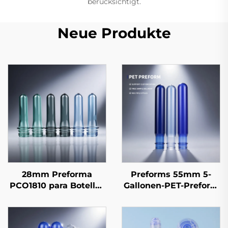
berücksichtigt.
Neue Produkte
28mm Preforma
Preforms 55mm 5-
PCO1810 para Botellas
Gallonen-PET-Preform
de Bebidas
für Einweg-20-Liter-
Carbonatadas
Wasserflaschen
(Preform für CSD-