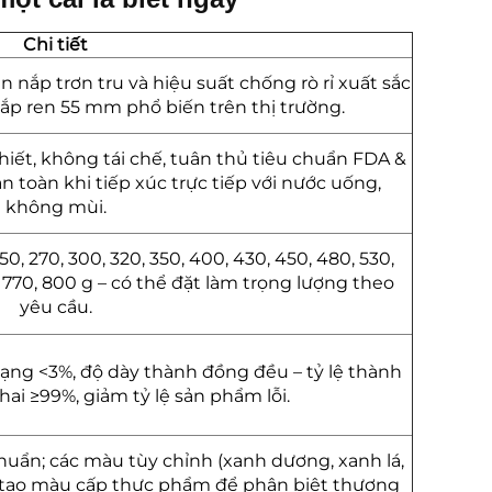
Chi tiết
 nắp trơn tru và hiệu suất chống rò rỉ xuất sắc
 nắp ren 55 mm phổ biến trên thị trường.
iết, không tái chế, tuân thủ tiêu chuẩn FDA &
n toàn khi tiếp xúc trực tiếp với nước uống,
không mùi.
250, 270, 300, 320, 350, 400, 430, 450, 480, 530,
, 770, 800 g – có thể đặt làm trọng lượng theo
yêu cầu.
dạng <3%, độ dày thành đồng đều – tỷ lệ thành
hai ≥99%, giảm tỷ lệ sản phẩm lỗi.
chuẩn; các màu tùy chỉnh (xanh dương, xanh lá,
t tạo màu cấp thực phẩm để phân biệt thương