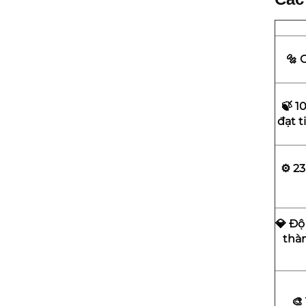
🔩 
🍃 1
đạt 
⚙️ 2
💎 Độ
thàn
🎨