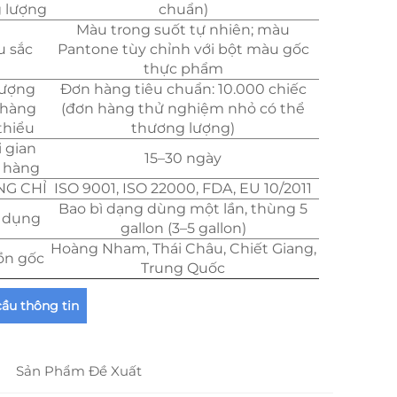
g lượng
chuẩn)
Màu trong suốt tự nhiên; màu
 sắc
Pantone tùy chỉnh với bột màu gốc
thực phẩm
lượng
Đơn hàng tiêu chuẩn: 10.000 chiếc
 hàng
(đơn hàng thử nghiệm nhỏ có thể
 thiểu
thương lượng)
i gian
15–30 ngày
o hàng
G CHỈ
ISO 9001, ISO 22000, FDA, EU 10/2011
Bao bì dạng dùng một lần, thùng 5
 dụng
gallon (3–5 gallon)
Hoàng Nham, Thái Châu, Chiết Giang,
n gốc
Trung Quốc
cầu thông tin
Sản Phẩm Đề Xuất