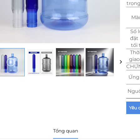
trọn
Màu
Số 
đặt
tối
Thờ
gia
CHỨN
Ứng
Nguồ
Yêu 
Tổng quan