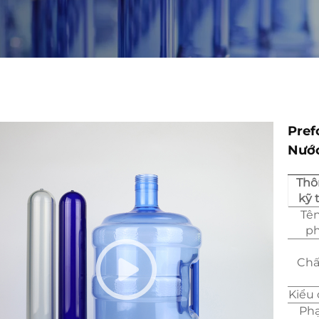
Pref
Nước
Thô
kỹ 
Tê
p
Chấ
Kiểu 
Phạ