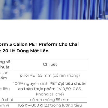
orm 5 Gallon PET Preform Cho Chai
 20 Lít Dùng Một Lần
ng số
Chi tiết
thuật
n sản
phôi PET 55 mm (cổ ren mỏng)
hẩm
100% nguyên sinh
PET đạt tiêu chuẩn
t liệu
an toàn thực phẩm
(IV 0,80–0,85,
không tái chế)
cổ chai
cổ ren mỏng 55 mm
m vi
165 g – 800 g
(23 trọng lượng tiêu