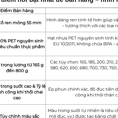
Điểm Bán hàng
Hình dáng ren tinh tế hơn giúp vặn
Cổ ren mỏng 55 mm
– tương thích với các loại
Hạt nhựa PET nguyên sinh tinh kh
00% PET nguyên sinh
EU 10/2011, không chứa BPA – a
tiêu chuẩn thực phẩm
Các tùy chọn: 165, 185, 200, 210, 
3 trọng lượng từ 165 g
580, 620, 650, 680, 700, 730, 750
đến 800 g
 trong suốt cao & Tỷ lệ
Ép phun chính xác, độ đục tiền 
h công khi thổi chai
công khi thổi thân c
cao
Màu trong suốt tự nhiên là tiêu 
 Tùy chỉnh màu sắc
mờ đục, v.v.) được tạo bằng chấ