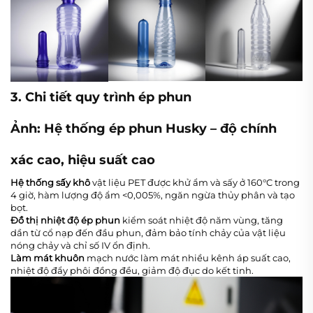
3. Chi tiết quy trình ép phun
Ảnh: Hệ thống ép phun Husky – độ chính
xác cao, hiệu suất cao
Hệ thống sấy khô
vật liệu PET được khử ẩm và sấy ở 160°C trong
4 giờ, hàm lượng độ ẩm <0,005%, ngăn ngừa thủy phân và tạo
bọt.
Đồ thị nhiệt độ ép phun
kiểm soát nhiệt độ năm vùng, tăng
dần từ cổ nạp đến đầu phun, đảm bảo tính chảy của vật liệu
nóng chảy và chỉ số IV ổn định.
Làm mát khuôn
mạch nước làm mát nhiều kênh áp suất cao,
nhiệt độ đẩy phôi đồng đều, giảm độ đục do kết tinh.