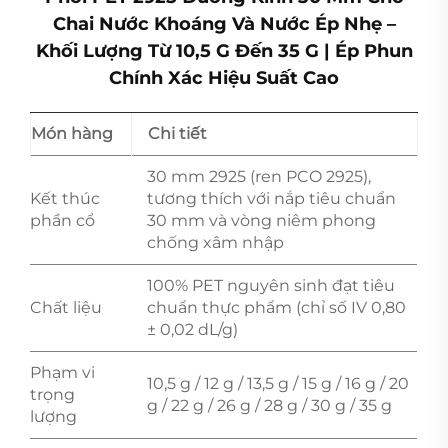
Chai Nước Khoáng Và Nước Ép Nhẹ –
Khối Lượng Từ 10,5 G Đến 35 G | Ép Phun
Chính Xác Hiệu Suất Cao
Món hàng
Chi tiết
30 mm 2925 (ren PCO 2925),
Kết thúc
tương thích với nắp tiêu chuẩn
phần cổ
30 mm và vòng niêm phong
chống xâm nhập
100% PET nguyên sinh đạt tiêu
Chất liệu
chuẩn thực phẩm (chỉ số IV 0,80
± 0,02 dL/g)
Phạm vi
10,5 g / 12 g / 13,5 g / 15 g / 16 g / 20
trọng
g / 22 g / 26 g / 28 g / 30 g / 35 g
lượng