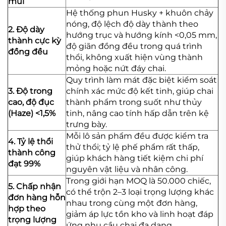
mùi
Hệ thống phun Husky + khuôn chảy
nóng, độ lệch độ dày thành theo
2. Độ dày
hướng trục và hướng kính <0,05 mm,
thành cực kỳ
độ giãn đồng đều trong quá trình
đồng đều
thổi, không xuất hiện vùng thành
mỏng hoặc nứt đáy chai.
Quy trình làm mát đặc biệt kiểm soát
3. Độ trong
chính xác mức độ kết tinh, giúp chai
cao, độ đục
thành phẩm trong suốt như thủy
(Haze) <1,5%
tinh, nâng cao tính hấp dẫn trên kệ
trưng bày.
Mỗi lô sản phẩm đều được kiểm tra
4. Tỷ lệ thổi
thử thổi; tỷ lệ phế phẩm rất thấp,
thành công
giúp khách hàng tiết kiệm chi phí
đạt 99%
nguyên vật liệu và nhân công.
Trong giới hạn MOQ là 50.000 chiếc,
5. Chấp nhận
có thể trộn 2–3 loại trọng lượng khác
đơn hàng hỗn
nhau trong cùng một đơn hàng,
hợp theo
giảm áp lực tồn kho và linh hoạt đáp
trọng lượng
ứng nhu cầu chai đa dạng.