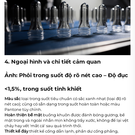
4. Ngoại hình và chi tiết cảm quan
Ảnh: Phôi trong suốt độ rõ nét cao – Độ đục
<1,5%, trong suốt tinh khiết
Màu sắc
loại trong suốt tiêu chuẩn có sắc xanh nhạt (loại độ rõ
nét cao); cũng có sẵn dạng trong suốt hoàn toàn hoặc màu
Pantone tùy chỉnh.
Hoàn thiện bề mặt
buồng khuôn được đánh bóng gương, bề
mặt trong và ngoài nhẵn mịn không trầy xước, không để lại vệt
chảy hay vết 'mắt cá' sau quá trình thổi.
Thiết kế đáy
thiết kế cổng dẫn lạnh, phần dư cổng phẳng,