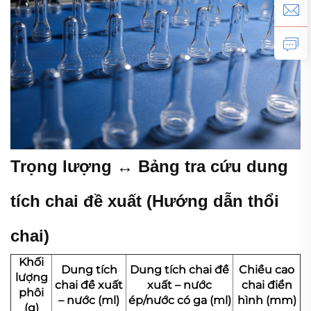
Trọng lượng ↔ Bảng tra cứu dung
tích chai đề xuất (Hướng dẫn thổi
chai)
Khối
Dung tích
Dung tích chai đề
Chiều cao
lượng
chai đề xuất
xuất – nước
chai điển
phôi
– nước (ml)
ép/nước có ga (ml)
hình (mm)
(g)