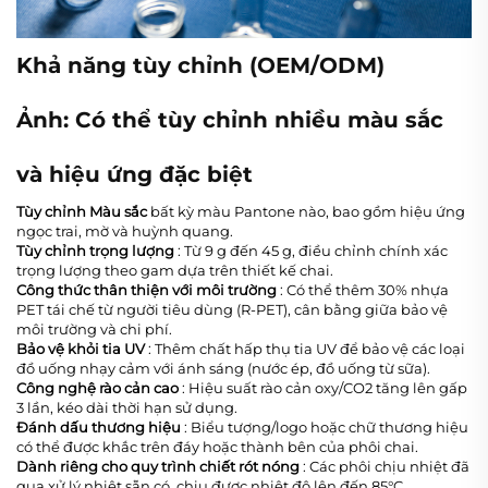
Khả năng tùy chỉnh (OEM/ODM)
Ảnh: Có thể tùy chỉnh nhiều màu sắc
và hiệu ứng đặc biệt
Tùy chỉnh Màu sắc
bất kỳ màu Pantone nào, bao gồm hiệu ứng
ngọc trai, mờ và huỳnh quang.
Tùy chỉnh trọng lượng
: Từ 9 g đến 45 g, điều chỉnh chính xác
trọng lượng theo gam dựa trên thiết kế chai.
Công thức thân thiện với môi trường
: Có thể thêm 30% nhựa
PET tái chế từ người tiêu dùng (R-PET), cân bằng giữa bảo vệ
môi trường và chi phí.
Bảo vệ khỏi tia UV
: Thêm chất hấp thụ tia UV để bảo vệ các loại
đồ uống nhạy cảm với ánh sáng (nước ép, đồ uống từ sữa).
Công nghệ rào cản cao
: Hiệu suất rào cản oxy/CO2 tăng lên gấp
3 lần, kéo dài thời hạn sử dụng.
Đánh dấu thương hiệu
: Biểu tượng/logo hoặc chữ thương hiệu
có thể được khắc trên đáy hoặc thành bên của phôi chai.
Dành riêng cho quy trình chiết rót nóng
: Các phôi chịu nhiệt đã
qua xử lý nhiệt sẵn có, chịu được nhiệt độ lên đến 85°C.