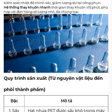
kiểm soát nhiệt độ chính xác, giảm lượng dư tại cổng phun.
Hệ thống thay khuôn nhanh
thời gian thay khuôn ≤15 phút, phù
hợp với đơn hàng số lượng nhỏ, đa chủng loại.
Quy trình sản xuất (Từ nguyên vật liệu đến
phôi thành phẩm)
Bậc
Mô tả
1. Sấy
Hạt nhựa PET được sấy khô trong máy