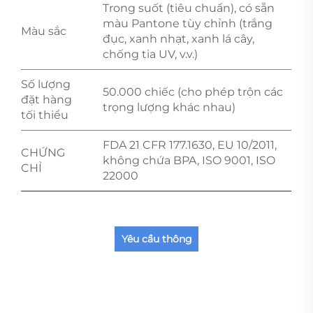
Trong suốt (tiêu chuẩn), có sẵn
màu Pantone tùy chỉnh (trắng
Màu sắc
đục, xanh nhạt, xanh lá cây,
chống tia UV, v.v.)
Số lượng
50.000 chiếc (cho phép trộn các
đặt hàng
trọng lượng khác nhau)
tối thiểu
FDA 21 CFR 177.1630, EU 10/2011,
CHỨNG
không chứa BPA, ISO 9001, ISO
CHỈ
22000
Yêu cầu thông
tin