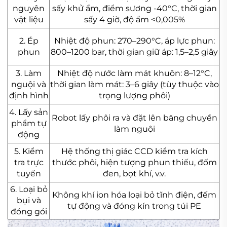
nguyên
sấy khử ẩm, điểm sương -40°C, thời gian
vật liệu
sấy 4 giờ, độ ẩm <0,005%
2. Ép
Nhiệt độ phun: 270–290°C, áp lực phun:
phun
800–1200 bar, thời gian giữ áp: 1,5–2,5 giây
3. Làm
Nhiệt độ nước làm mát khuôn: 8–12°C,
nguội và
thời gian làm mát: 3–6 giây (tùy thuộc vào
định hình
trọng lượng phôi)
4. Lấy sản
Robot lấy phôi ra và đặt lên băng chuyền
phẩm tự
làm nguội
động
5. Kiểm
Hệ thống thị giác CCD kiểm tra kích
tra trực
thước phôi, hiện tượng phun thiếu, đốm
tuyến
đen, bọt khí, v.v.
6. Loại bỏ
Không khí ion hóa loại bỏ tĩnh điện, đếm
bụi và
tự động và đóng kín trong túi PE
đóng gói