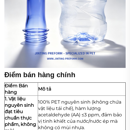
Điểm bán hàng chính
Điểm Bán
Mô tả
hàng
1. Vật liệu
100% PET nguyên sinh (không chứa
nguyên sinh
vật liệu tái chế), hàm lượng
đạt tiêu
acetaldehyde (AA) ≤3 ppm, đảm bảo
chuẩn thực
vị tinh khiết của nước/nước ép mà
phẩm, không
không có mùi nhựa.