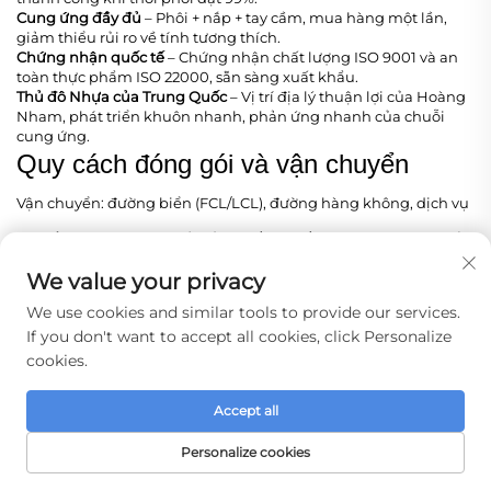
Cung ứng đầy đủ
– Phôi + nắp + tay cầm, mua hàng một lần,
giảm thiểu rủi ro về tính tương thích.
Chứng nhận quốc tế
– Chứng nhận chất lượng ISO 9001 và an
toàn thực phẩm ISO 22000, sẵn sàng xuất khẩu.
Thủ đô Nhựa của Trung Quốc
– Vị trí địa lý thuận lợi của Hoàng
Nham, phát triển khuôn nhanh, phản ứng nhanh của chuỗi
cung ứng.
Quy cách đóng gói và vận chuyển
Vận chuyển: đường biển (FCL/LCL), đường hàng không, dịch vụ
chuyển phát nhanh quốc tế (DHL/FedEx/UPS) – do nhà máy sắp
xếp hoặc thông qua đại lý vận chuyển của khách hàng
We value your privacy
We use cookies and similar tools to provide our services.
If you don't want to accept all cookies, click Personalize
cookies.
Accept all
Personalize cookies
TRANG CHỦ
SẢN PHẨM
EMAIL
SỐ ĐIỆN THOẠI