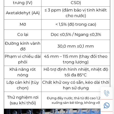
trưng (IV)
CSD)
≤ 3 ppm (đảm bảo vị tinh khiết
Axetaldehyt (AA)
cho nước)
Mờ
< 1,5% (độ trong cao)
Co lại
Dọc ≤0,5% / Ngang ≤0,3%
Đường kính vành
30,0 mm ±0,1 mm
đỡ
Phạm vi chiều dài
45 mm – 115 mm (thay đổi theo
phôi
trọng lượng)
Khả năng rót
Hỗ trợ định hình nhiệt, nhiệt độ
nóng
tối đa 85°C
Lớp cản khí (tùy
Chất khử oxy có sẵn, kéo dài thời
chọn)
hạn sử dụng
Thử nghiệm rơi
Đựng đầy nước, thả từ độ cao 1,2 m
(sau khi thổi)
xuống sàn bê tông, không vỡ