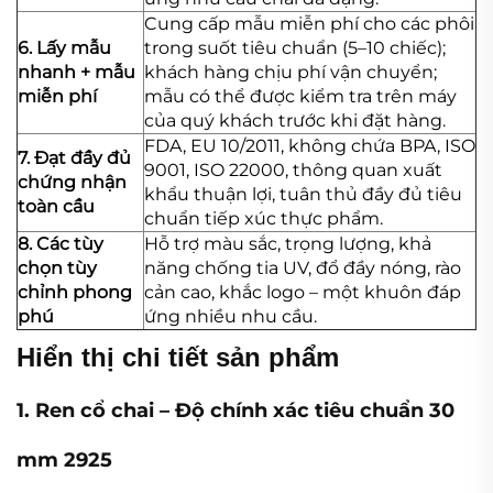
Cung cấp mẫu miễn phí cho các phôi
6. Lấy mẫu
trong suốt tiêu chuẩn (5–10 chiếc);
nhanh + mẫu
khách hàng chịu phí vận chuyển;
miễn phí
mẫu có thể được kiểm tra trên máy
của quý khách trước khi đặt hàng.
FDA, EU 10/2011, không chứa BPA, ISO
7. Đạt đầy đủ
9001, ISO 22000, thông quan xuất
chứng nhận
khẩu thuận lợi, tuân thủ đầy đủ tiêu
toàn cầu
chuẩn tiếp xúc thực phẩm.
8. Các tùy
Hỗ trợ màu sắc, trọng lượng, khả
chọn tùy
năng chống tia UV, đổ đầy nóng, rào
chỉnh phong
cản cao, khắc logo – một khuôn đáp
phú
ứng nhiều nhu cầu.
Hiển thị chi tiết sản phẩm
1. Ren cổ chai – Độ chính xác tiêu chuẩn 30
mm 2925