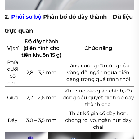
2.
Phôi sơ bộ
Phân bố độ dày thành – Dữ liệu
trực quan
Độ dày thành
Vị trí
(điển hình cho
Chức năng
tiền khuôn 15 g)
Phía
Tăng cường độ cứng của
dưới
2,8 – 3,2 mm
vòng đỡ, ngăn ngừa biến
cổ
dạng trong quá trình thổi
chai
Khu vực kéo giãn chính, độ
Giữa
2,2 – 2,6 mm
đồng đều quyết định độ dày
thành chai
Thiết kế gia cố dày hơn,
Đáy
3,0 – 3,5 mm
chống rơi vỡ, ngăn nứt đáy
chai