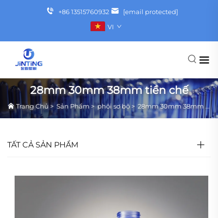
+86 13515760932
[email protected]
VI
28mm 30mm 38mm tiền chế
Trang Chủ
>
Sản Phẩm
>
phôi sơ bộ
>
28mm 30mm 38mm tiền chế
TẤT CẢ SẢN PHẨM