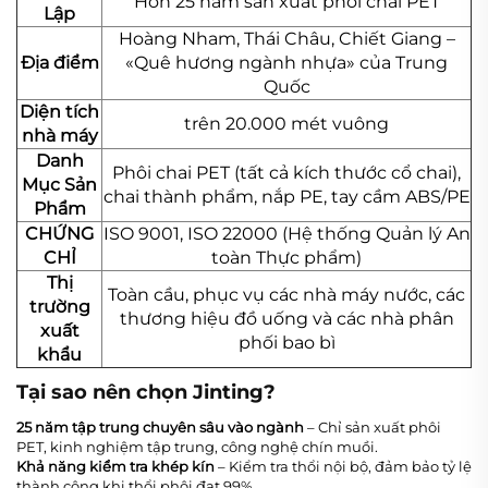
Hơn 25 năm sản xuất phôi chai PET
Lập
Hoàng Nham, Thái Châu, Chiết Giang –
Địa điểm
«Quê hương ngành nhựa» của Trung
Quốc
Diện tích
trên 20.000 mét vuông
nhà máy
Danh
Phôi chai PET (tất cả kích thước cổ chai),
Mục Sản
chai thành phẩm, nắp PE, tay cầm ABS/PE
Phẩm
CHỨNG
ISO 9001, ISO 22000 (Hệ thống Quản lý An
CHỈ
toàn Thực phẩm)
Thị
Toàn cầu, phục vụ các nhà máy nước, các
trường
thương hiệu đồ uống và các nhà phân
xuất
phối bao bì
khẩu
Tại sao nên chọn Jinting?
25 năm tập trung chuyên sâu vào ngành
– Chỉ sản xuất phôi
PET, kinh nghiệm tập trung, công nghệ chín muồi.
Khả năng kiểm tra khép kín
– Kiểm tra thổi nội bộ, đảm bảo tỷ lệ
thành công khi thổi phôi đạt 99%.