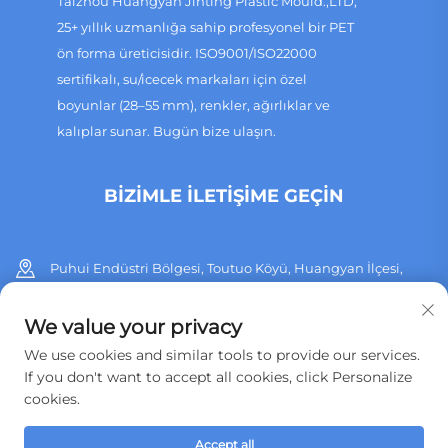
Taizhou Huangyan Jinting Plastic Mould.,LTD,
25+ yıllık uzmanlığa sahip profesyonel bir PET
ön forma üreticisidir. ISO9001/ISO22000
sertifikalı, su/icecek markaları için özel
boyunlar (28–55 mm), renkler, ağırlıklar ve
kalıplar sunar. Bugün bize ulaşın.
BIZIMLE İLETIŞIME GEÇIN
Puhui Endüstri Bölgesi, Toutuo Köyü, Huangyan İlçesi,
Taizhou Şehri, Zhejiang Eyaleti, Çin
We value your privacy
+86 13515760932
We use cookies and similar tools to provide our services.
If you don't want to accept all cookies, click Personalize
[email protected]
cookies.
Accept all
Telif hakkı © 2026 Taizhou Huangyan Jinting Plastik Kalıp.,LTD. Tüm