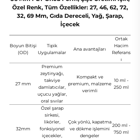
Özel Renk, Tüm Özellikler: 27, 46, 62, 72,
32, 69 Mm, Gıda Dereceli, Yağ, Şarap,
İçecek
Ortak
Boyun Bitişi
Tipik
Hacim
Ana avantajları
(OD)
Uygulamalar
Referans
ı
Premium
zeytinyağı,
Kompakt ve
takviye
10 ml -
27 mm
premium, malzeme
damlatıcılar,
250 ml
verimli
uçucu yağlar,
oral sıvılar
Özel şarap
sirkesi,
likörler,
Çok yönlü, kapatma
200 ml -
32mm
fonksiyonel
ve dökme işlemini
750 ml
içecekler,
dengeler