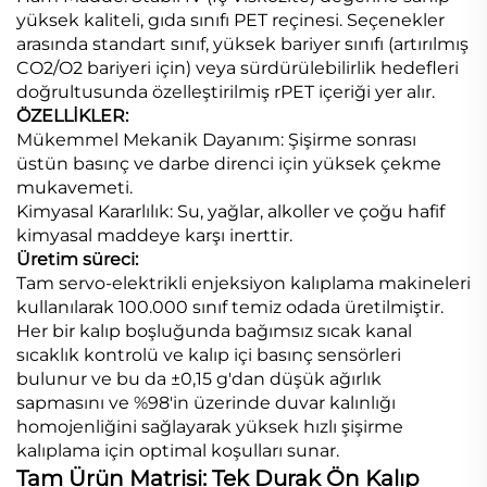
yüksek kaliteli, gıda sınıfı PET reçinesi. Seçenekler
arasında standart sınıf, yüksek bariyer sınıfı (artırılmış
CO2/O2 bariyeri için) veya sürdürülebilirlik hedefleri
doğrultusunda özelleştirilmiş rPET içeriği yer alır.
ÖZELLİKLER:
Mükemmel Mekanik Dayanım: Şişirme sonrası
üstün basınç ve darbe direnci için yüksek çekme
mukavemeti.
Kimyasal Kararlılık: Su, yağlar, alkoller ve çoğu hafif
kimyasal maddeye karşı inerttir.
Üretim süreci:
Tam servo-elektrikli enjeksiyon kalıplama makineleri
kullanılarak 100.000 sınıf temiz odada üretilmiştir.
Her bir kalıp boşluğunda bağımsız sıcak kanal
sıcaklık kontrolü ve kalıp içi basınç sensörleri
bulunur ve bu da ±0,15 g'dan düşük ağırlık
sapmasını ve %98'in üzerinde duvar kalınlığı
homojenliğini sağlayarak yüksek hızlı şişirme
kalıplama için optimal koşulları sunar.
Tam Ürün Matrisi: Tek Durak Ön Kalıp