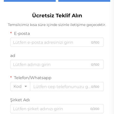
Gazlı İçecek Kapakları
Toptan Satış
Ücretsiz Teklif Alın
Temsilcimiz kısa süre içinde sizinle iletişime geçecektir.
E-posta
0/100
ad
0/100
Telefon/Whatsapp
Kod
0/100
Şirket Adı
0/200