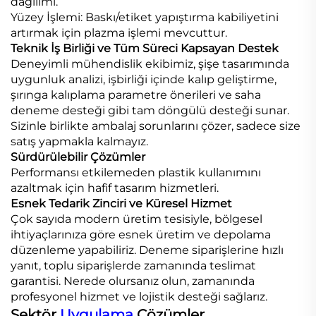
dağılımı.
Yüzey İşlemi: Baskı/etiket yapıştırma kabiliyetini
artırmak için plazma işlemi mevcuttur.
Teknik İş Birliği ve Tüm Süreci Kapsayan Destek
Deneyimli mühendislik ekibimiz, şişe tasarımında
uygunluk analizi, işbirliği içinde kalıp geliştirme,
şırınga kalıplama parametre önerileri ve saha
deneme desteği gibi tam döngülü desteği sunar.
Sizinle birlikte ambalaj sorunlarını çözer, sadece size
satış yapmakla kalmayız.
Sürdürülebilir Çözümler
Performansı etkilemeden plastik kullanımını
azaltmak için hafif tasarım hizmetleri.
Esnek Tedarik Zinciri ve Küresel Hizmet
Çok sayıda modern üretim tesisiyle, bölgesel
ihtiyaçlarınıza göre esnek üretim ve depolama
düzenleme yapabiliriz. Deneme siparişlerine hızlı
yanıt, toplu siparişlerde zamanında teslimat
garantisi. Nerede olursanız olun, zamanında
profesyonel hizmet ve lojistik desteği sağlarız.
Sektör
Uygulama
Çözümler