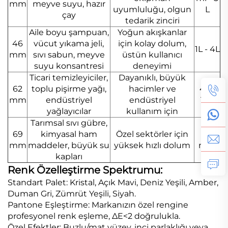
mm
meyve suyu, hazır
uyumluluğu, olgun
L
çay
tedarik zinciri
Aile boyu şampuan,
Yoğun akışkanlar
46
vücut yıkama jeli,
için kolay dolum,
1L - 4L
mm
sıvı sabun, meyve
üstün kullanıcı
suyu konsantresi
deneyimi
Ticari temizleyiciler,
Dayanıklı, büyük
62
toplu pişirme yağı,
hacimler ve
4L -
mm
endüstriyel
endüstriyel
10L
yağlayıcılar
kullanım için
Tarımsal sıvı gübre,
69
kimyasal ham
Özel sektörler için
69
mm
maddeler, büyük su
yüksek hızlı dolum
mm
kapları
Renk Özelleştirme Spektrumu:
Standart Palet: Kristal, Açık Mavi, Deniz Yeşili, Amber,
Duman Gri, Zümrüt Yeşili, Siyah.
Pantone Eşleştirme: Markanızın özel rengine
profesyonel renk eşleme, ΔE<2 doğrulukla.
Özel Efektler: Buzlu/mat yüzey, inci parlaklığı veya