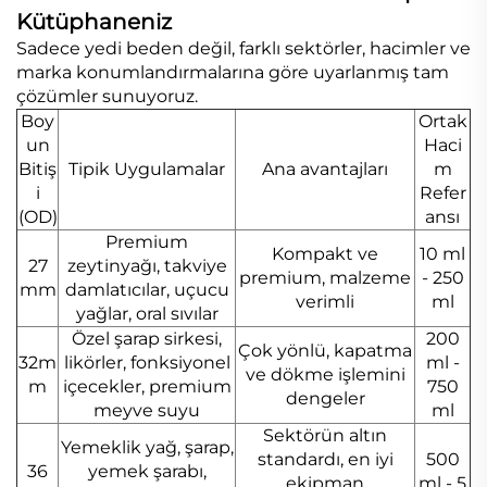
Kütüphaneniz
Sadece yedi beden değil, farklı sektörler, hacimler ve
marka konumlandırmalarına göre uyarlanmış tam
çözümler sunuyoruz.
Boy
Ortak
un
Haci
Bitiş
Tipik Uygulamalar
Ana avantajları
m
i
Refer
(OD)
ansı
Premium
Kompakt ve
10 ml
27
zeytinyağı, takviye
premium, malzeme
- 250
mm
damlatıcılar, uçucu
verimli
ml
yağlar, oral sıvılar
Özel şarap sirkesi,
200
Çok yönlü, kapatma
32m
likörler, fonksiyonel
ml -
ve dökme işlemini
m
içecekler, premium
750
dengeler
meyve suyu
ml
Sektörün altın
Yemeklik yağ, şarap,
standardı, en iyi
500
36
yemek şarabı,
ekipman
ml - 5