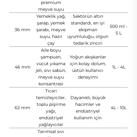
premium
meyve suyu
Yemeklik yağ,
Sektörün altın
şarap, yemek
standardı, en iyi
500 ml -
36 mm
şarabı, meyve
ekipman
5 L
suyu, hazır
uyumluluğu, olgun
çay
tedarik zinciri
Aile boyu
şampuan,
Yoğun akışkanlar
vücut yıkama
için kolay dolum,
46 mm
1L - 4L
jeli, sıvı sabun,
üstün kullanıcı
meyve suyu
deneyimi
konsantresi
Ticari
temizleyiciler,
Dayanıklı, büyük
toplu pişirme
hacimler ve
62 mm
4L - 10L
yağı,
endüstriyel
endüstriyel
kullanım için
yağlayıcılar
Tarımsal sıvı