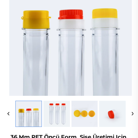
36 Mm PET Öncü Form, Şişe Üretimi Için,