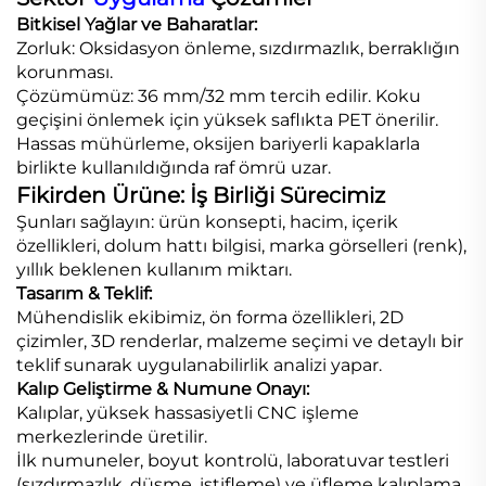
Bitkisel Yağlar ve Baharatlar:
Zorluk: Oksidasyon önleme, sızdırmazlık, berraklığın
korunması.
Çözümümüz: 36 mm/32 mm tercih edilir. Koku
geçişini önlemek için yüksek saflıkta PET önerilir.
Hassas mühürleme, oksijen bariyerli kapaklarla
birlikte kullanıldığında raf ömrü uzar.
Fikirden Ürüne: İş Birliği Sürecimiz
Şunları sağlayın: ürün konsepti, hacim, içerik
özellikleri, dolum hattı bilgisi, marka görselleri (renk),
yıllık beklenen kullanım miktarı.
Tasarım & Teklif:
Mühendislik ekibimiz, ön forma özellikleri, 2D
çizimler, 3D renderlar, malzeme seçimi ve detaylı bir
teklif sunarak uygulanabilirlik analizi yapar.
Kalıp Geliştirme & Numune Onayı:
Kalıplar, yüksek hassasiyetli CNC işleme
merkezlerinde üretilir.
İlk numuneler, boyut kontrolü, laboratuvar testleri
(sızdırmazlık, düşme, istifleme) ve üfleme kalıplama