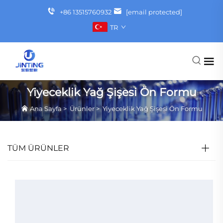
+86 13515760932
[email protected]
TR
Yiyeceklik Yağ Şişesi Ön Formu
Ana Sayfa
>
Ürünler
>
Yiyeceklik Yağ Şişesi Ön Formu
TÜM ÜRÜNLER