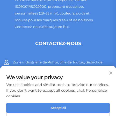
ISO9001/ISO22000, proposant des collets
personnalisés (28–55 mm), couleurs, poids et
moules pour les marques d'eau et de boissons.
Contactez-nous dès aujourd'hui.
CONTACTEZ-NOUS
Zone industrielle de Puhui, ville de Toutuo, district de
Huangyan, ville de Taizhou, province du Zhejiang, Chine
We value your privacy
+86 13515760932
We use cookies and similar tools to provide our services.
If you don't want to accept all cookies, click Personalize
[email protected]
cookies.
Accept all
Copyright © 2026 Taizhou Huangyan Jinting Plastic Mould.,LTD. Tous
droits réservés.
Politique de confidentialité