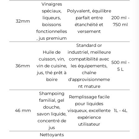
Vinaigres
spéciaux,
Polyvalent, équilibre
liqueurs,
parfait entre
200 ml -
32mm
boissons
étanchéité et
750 ml
fonctionnelles
versement
, jus premium
Standard or
Huile de
industriel, meilleure
cuisson, vin,
compatibilité avec
500 ml -
36mm
vin de cuisine,
les équipements,
5 L
jus, thé prêt à
chaîne
boire
d'approvisionneme
nt mature
Shampoing
Remplissage facile
familial, gel
pour liquides
douche,
46 mm
visqueux, excellente
1L - 4L
savon liquide,
expérience
concentré de
utilisateur
jus
Nettoyants