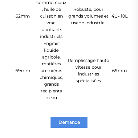
commerciaux
, huile de
Robuste, pour
62mm
cuisson en
grands volumes et
4L - 10L
vrac,
usage industriel
lubrifiants
industriels
Engrais
liquide
agricole,
Remplissage haute
matières
vitesse pour
69mm
premières
69mm
industries
chimiques,
spécialisées
grands
récipients
d'eau
Demande
d'information