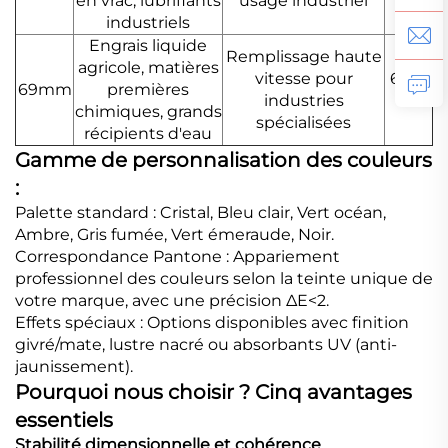
en vrac, lubrifiants
usage industriel
industriels
Engrais liquide
Remplissage haute
agricole, matières
vitesse pour
69m
69mm
premières
industries
m
chimiques, grands
spécialisées
récipients d'eau
Gamme de personnalisation des couleurs
:
Palette standard : Cristal, Bleu clair, Vert océan,
Ambre, Gris fumée, Vert émeraude, Noir.
Correspondance Pantone : Appariement
professionnel des couleurs selon la teinte unique de
votre marque, avec une précision ΔE<2.
Effets spéciaux : Options disponibles avec finition
givré/mate, lustre nacré ou absorbants UV (anti-
jaunissement).
Pourquoi nous choisir ? Cinq avantages
essentiels
Stabilité dimensionnelle et cohérence