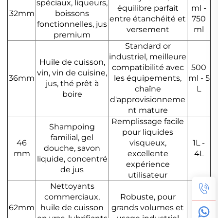
spéciaux, liqueurs,
équilibre parfait
ml -
32mm
boissons
entre étanchéité et
750
fonctionnelles, jus
versement
ml
premium
Standard or
industriel, meilleure
Huile de cuisson,
compatibilité avec
500
vin, vin de cuisine,
36mm
les équipements,
ml - 5
jus, thé prêt à
chaîne
L
boire
d'approvisionneme
nt mature
Remplissage facile
Shampoing
pour liquides
familial, gel
46
visqueux,
1L -
douche, savon
mm
excellente
4L
liquide, concentré
expérience
de jus
utilisateur
Nettoyants
commerciaux,
Robuste, pour
4L -
62mm
huile de cuisson
grands volumes et
10L