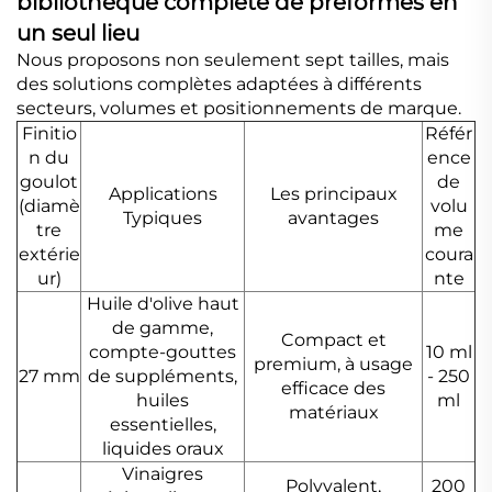
bibliothèque complète de préformes en
un seul lieu
Nous proposons non seulement sept tailles, mais
des solutions complètes adaptées à différents
secteurs, volumes et positionnements de marque.
Finitio
Référ
n du
ence
goulot
de
Applications
Les principaux
(diamè
volu
Typiques
avantages
tre
me
extérie
coura
ur)
nte
Huile d'olive haut
de gamme,
Compact et
compte-gouttes
10 ml
premium, à usage
27 mm
de suppléments,
- 250
efficace des
huiles
ml
matériaux
essentielles,
liquides oraux
Vinaigres
Polyvalent,
200