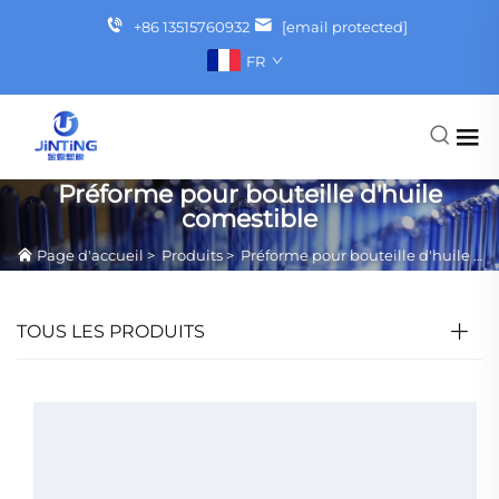
+86 13515760932
[email protected]
FR
Préforme pour bouteille d'huile
comestible
Page d'accueil
>
Produits
>
Préforme pour bouteille d'huile comestible
TOUS LES PRODUITS