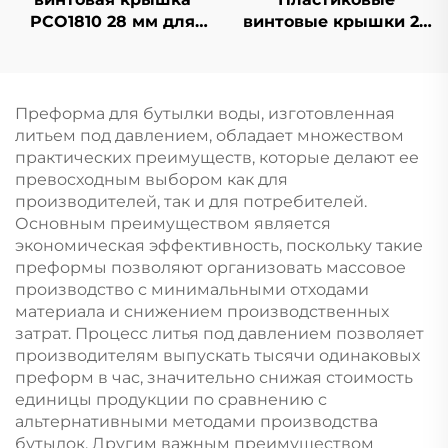
PCO1810 28 мм для
винтовые крышки 28
бутылок с
мм PCO1810 для
газированными
бутылок с газировкой
напитками,
и минеральной
пластиковые крышки
водой, поставки
Преформа для бутылки воды, изготовленная
с защитой от
напрямую от
литьем под давлением, обладает множеством
вскрытия, оптовая
производителя
практических преимуществ, которые делают ее
продажа крышек 5
превосходным выбором как для
галлонов
производителей, так и для потребителей.
Основным преимуществом является
экономическая эффективность, поскольку такие
преформы позволяют организовать массовое
производство с минимальными отходами
материала и снижением производственных
затрат. Процесс литья под давлением позволяет
производителям выпускать тысячи одинаковых
преформ в час, значительно снижая стоимость
единицы продукции по сравнению с
альтернативными методами производства
бутылок. Другим важным преимуществом