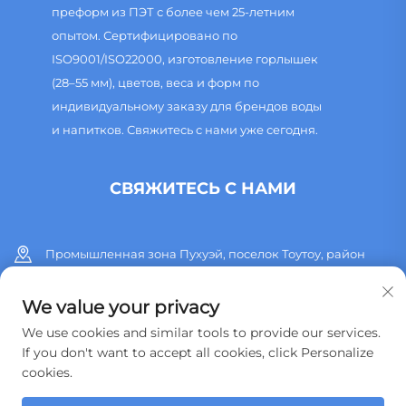
преформ из ПЭТ с более чем 25-летним
опытом. Сертифицировано по
ISO9001/ISO22000, изготовление горлышек
(28–55 мм), цветов, веса и форм по
индивидуальному заказу для брендов воды
и напитков. Свяжитесь с нами уже сегодня.
СВЯЖИТЕСЬ С НАМИ
Промышленная зона Пухуэй, поселок Тоутоу, район
Хуанъянь, город Тайчжоу, провинция Чжэцзян, Китай
We value your privacy
+86 13515760932
We use cookies and similar tools to provide our services.
If you don't want to accept all cookies, click Personalize
[email protected]
cookies.