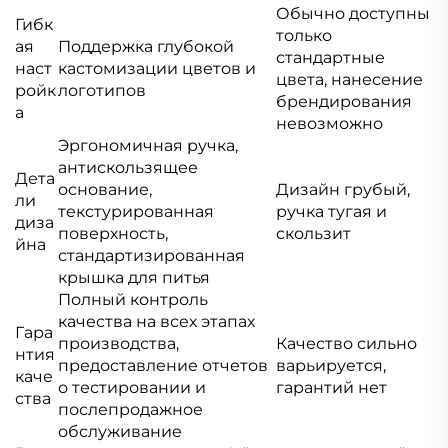
Обычно доступны
Гибк
только
ая
Поддержка глубокой
стандартные
наст
кастомизации цветов и
цвета, нанесение
ройк
логотипов
брендирования
а
невозможно
Эргономичная ручка,
антискользящее
Дета
основание,
Дизайн грубый,
ли
текстурированная
ручка тугая и
диза
поверхность,
скользит
йна
стандартизированная
крышка для питья
Полный контроль
качества на всех этапах
Гара
производства,
Качество сильно
нтия
предоставление отчетов
варьируется,
каче
о тестировании и
гарантий нет
ства
послепродажное
обслуживание