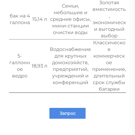
Золотая
Семьи,
вместимость
небольшие и
бак на 4
,
15,14 л
средние офисы,
галлона
экономическ
мини-станции
и выгодный
очистки воды
выбор
Классическо
Водоснабжение
е
5-
для крупных
коммерческ
галлонн
домохозяйств,
ое
18,93 л
ое
предприятий,
применение,
ведро
учреждений и
длительный
конференций
срок службы
батареи
Запрос