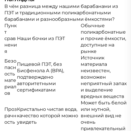
В чём разница между нашими барабанами из
ПЭТ и традиционными поликарбонатными
барабанами и разнообразными ёмкостями?
Пунк
Обычные
т
поликарбонатные
срав
Наши бочки из ПЭТ
и прочие ёмкости,
нени
доступные на
я
рынке
Источник
Безо
Пищевой ПЭТ, без
материала
пасн
Бисфенола А (BPA),
неизвестен,
ость
подтверждено
возможен
мате
авторитетными
неприятный запах
риал
сертификатами
и выделение
ов
вредных веществ
Может быть белой
Проз
Кристально чистая вода,
или мутной,
рачн
качество которой можно
внешний вид не
ость
увидеть
очень
привлекательный