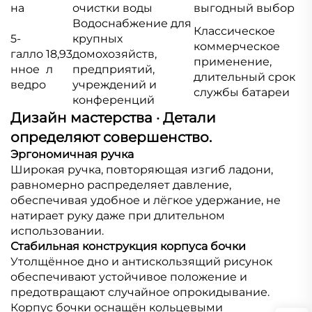
на
очистки воды
выгодный выбор
Водоснабжение для
Классическое
5-
крупных
коммерческое
галло
18,93
домохозяйств,
применение,
нное
л
предприятий,
длительный срок
ведро
учреждений и
службы батареи
конференций
Дизайн мастерства · Детали
определяют совершенство.
Эргономичная ручка
Широкая ручка, повторяющая изгиб ладони,
равномерно распределяет давление,
обеспечивая удобное и лёгкое удержание, не
натирает руку даже при длительном
использовании.
Стабильная конструкция корпуса бочки
Утолщённое дно и антискользящий рисунок
обеспечивают устойчивое положение и
предотвращают случайное опрокидывание.
Корпус бочки оснащён кольцевыми