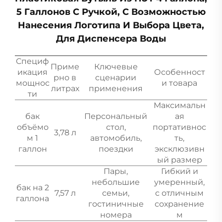
5 Галлонов С Ручкой, С Возможностью
Нанесения Логотипа И Выбора Цвета,
Для Диспенсера Воды
Специф
Приме
Ключевые
икация
Особенност
рно в
сценарии
мощнос
и товара
литрах
применения
ти
Максимальн
бак
Персональный
ая
объёмо
стол,
портативнос
3,78 л
м 1
автомобиль,
ть,
галлон
поездки
эксклюзивн
ый размер
Пары,
Гибкий и
небольшие
умеренный,
бак на 2
7,57 л
семьи,
с отличным
галлона
гостиничные
сохранение
номера
м