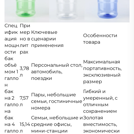
Спец
При
ифик
мер
Ключевые
Особенности
ация
но в
сценарии
товара
мощн
лит
применения
ости
рах
бак
Максимальная
объё
Персональный стол,
3,78
портативность,
мом 1
автомобиль,
л
эксклюзивный
галло
поездки
размер
н
бак
Гибкий и
Пары, небольшие
на 2
7,57
умеренный, с
семьи, гостиничные
галло
л
отличным
номера
на
сохранением
бак
Семьи, небольшие и
Золотая
на 4
15,14
средние офисы,
вместимость,
галло
л
мини-станции
экономически