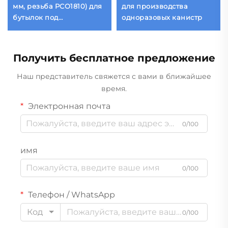
мм, резьба PCO1810) для
для производства
бутылок под
одноразовых канистр
газированные напитки
— массой от 13 г до 55 г |
прецизионное литьё
Получить бесплатное предложение
высокого качества для
КНН
Наш представитель свяжется с вами в ближайшее
время.
Электронная почта
0/100
имя
0/100
Телефон / WhatsApp
Код
0/100