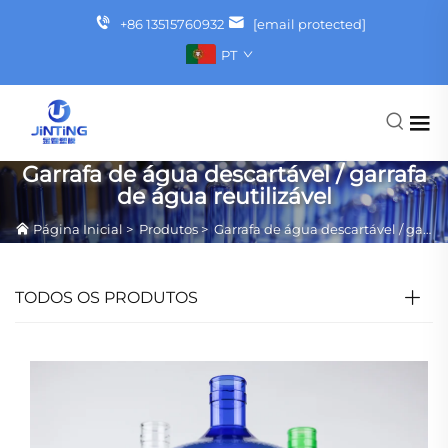
+86 13515760932
[email protected]
PT
Garrafa de água descartável / garrafa
de água reutilizável
Página Inicial
>
Produtos
>
Garrafa de água descartável / garrafa de água reutilizável
TODOS OS PRODUTOS