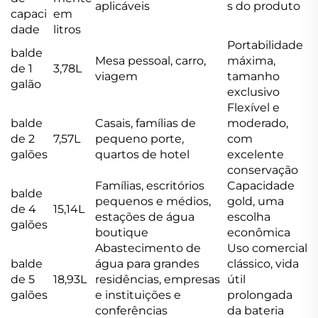
aplicáveis
s do produto
capaci
em
dade
litros
Portabilidade
balde
Mesa pessoal, carro,
máxima,
de 1
3,78L
viagem
tamanho
galão
exclusivo
Flexível e
balde
Casais, famílias de
moderado,
de 2
7,57L
pequeno porte,
com
galões
quartos de hotel
excelente
conservação
Famílias, escritórios
Capacidade
balde
pequenos e médios,
gold, uma
de 4
15,14L
estações de água
escolha
galões
boutique
econômica
Abastecimento de
Uso comercial
balde
água para grandes
clássico, vida
de 5
18,93L
residências, empresas
útil
galões
e instituições e
prolongada
conferências
da bateria