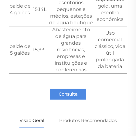
escritórios
balde de
gold, uma
15,14L
pequenos e
4 galões
escolha
médios, estações
econômica
de água boutique
Abastecimento
Uso
de água para
comercial
grandes
balde de
clássico, vida
18,93L
residências,
5 galões
útil
empresas e
prolongada
instituições e
da bateria
conferências
Consulta
Visão Geral
Produtos Recomendados