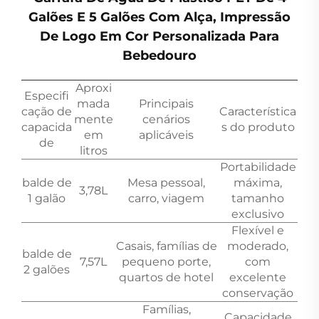
Galões E 5 Galões Com Alça, Impressão
De Logo Em Cor Personalizada Para
Bebedouro
Aproxi
Especifi
mada
Principais
cação de
Característica
mente
cenários
capacida
s do produto
em
aplicáveis
de
litros
Portabilidade
balde de
Mesa pessoal,
máxima,
3,78L
1 galão
carro, viagem
tamanho
exclusivo
Flexível e
Casais, famílias de
moderado,
balde de
7,57L
pequeno porte,
com
2 galões
quartos de hotel
excelente
conservação
Famílias,
Capacidade