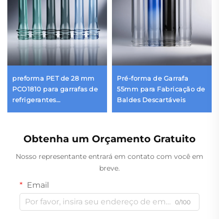
preforma PET de 28 mm
Pré-forma de Garrafa
PCO1810 para garrafas de
55mm para Fabricação de
refrigerantes
Baldes Descartáveis
carbonatados – 13 g a 55 g
| Moldagem de precisão
grau CSD
Obtenha um Orçamento Gratuito
Nosso representante entrará em contato com você em
breve.
Email
0/100