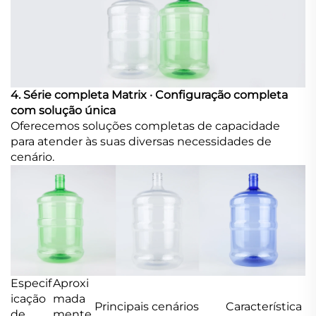
4. Série completa Matrix · Configuração completa
com solução única
Oferecemos soluções completas de capacidade
para atender às suas diversas necessidades de
cenário.
Especif
Aproxi
icação
mada
Principais cenários
Característica
de
mente