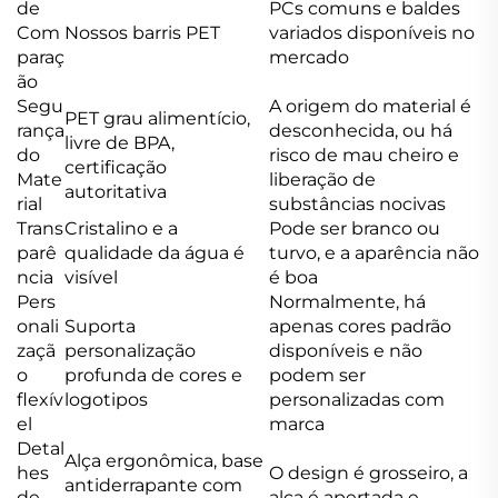
de
PCs comuns e baldes
Com
Nossos barris PET
variados disponíveis no
paraç
mercado
ão
Segu
A origem do material é
PET grau alimentício,
rança
desconhecida, ou há
livre de BPA,
do
risco de mau cheiro e
certificação
Mate
liberação de
autoritativa
rial
substâncias nocivas
Trans
Cristalino e a
Pode ser branco ou
parê
qualidade da água é
turvo, e a aparência não
ncia
visível
é boa
Pers
Normalmente, há
onali
Suporta
apenas cores padrão
zaçã
personalização
disponíveis e não
o
profunda de cores e
podem ser
flexív
logotipos
personalizadas com
el
marca
Detal
Alça ergonômica, base
hes
O design é grosseiro, a
antiderrapante com
de
alça é apertada e