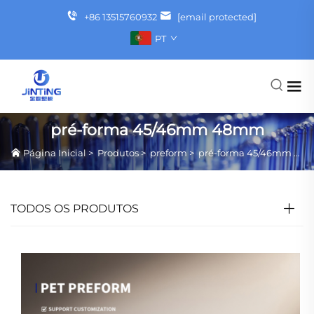
+86 13515760932
[email protected]
PT
pré-forma 45/46mm 48mm
Página Inicial
>
Produtos
>
preform
>
pré-forma 45/46mm 48mm
TODOS OS PRODUTOS