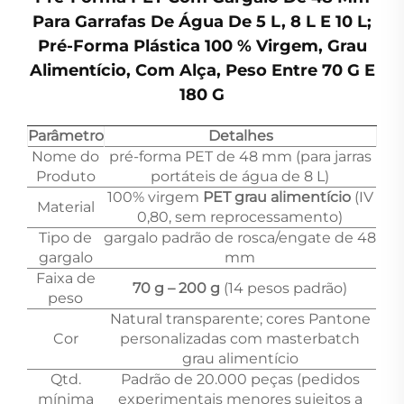
Para Garrafas De Água De 5 L, 8 L E 10 L;
Pré-Forma Plástica 100 % Virgem, Grau
Alimentício, Com Alça, Peso Entre 70 G E
180 G
Parâmetro
Detalhes
Nome do
pré-forma PET de 48 mm (para jarras
Produto
portáteis de água de 8 L)
100% virgem
PET grau alimentício
(IV
Material
0,80, sem reprocessamento)
Tipo de
gargalo padrão de rosca/engate de 48
gargalo
mm
Faixa de
70 g – 200 g
(14 pesos padrão)
peso
Natural transparente; cores Pantone
Cor
personalizadas com masterbatch
grau alimentício
Qtd.
Padrão de 20.000 peças (pedidos
mínima
experimentais menores sujeitos a