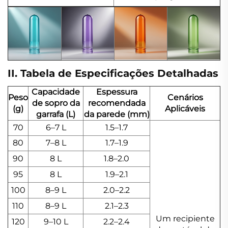
II. Tabela de Especificações Detalhadas
Capacidade
Espessura
Peso
Cenários
de sopro da
recomendada
(g)
Aplicáveis
garrafa (L)
da parede (mm)
70
6–7 L
1.5–1.7
80
7–8 L
1.7–1.9
90
8 L
1.8–2.0
95
8 L
1.9–2.1
100
8–9 L
2.0–2.2
110
8–9 L
2.1–2.3
Um recipiente
120
9–10 L
2.2–2.4