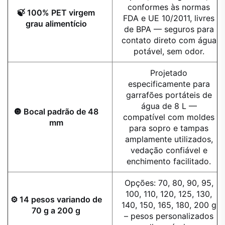
conformes às normas
🍃 100% PET virgem
FDA e UE 10/2011, livres
grau alimentício
de BPA — seguros para
contato direto com água
potável, sem odor.
Projetado
especificamente para
garrafões portáteis de
água de 8 L —
🔘 Bocal padrão de 48
compatível com moldes
mm
para sopro e tampas
amplamente utilizados,
vedação confiável e
enchimento facilitado.
Opções: 70, 80, 90, 95,
100, 110, 120, 125, 130,
⚙️ 14 pesos variando de
140, 150, 165, 180, 200 g
70 g a 200 g
– pesos personalizados