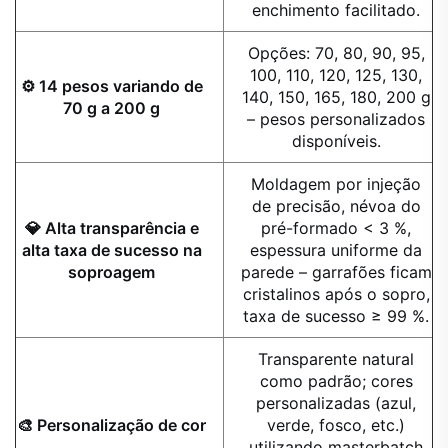
enchimento facilitado.
Opções: 70, 80, 90, 95,
100, 110, 120, 125, 130,
⚙️ 14 pesos variando de
140, 150, 165, 180, 200 g
70 g a 200 g
– pesos personalizados
disponíveis.
Moldagem por injeção
de precisão, névoa do
💎 Alta transparência e
pré-formado < 3 %,
alta taxa de sucesso na
espessura uniforme da
soproagem
parede – garrafões ficam
cristalinos após o sopro,
taxa de sucesso ≥ 99 %.
Transparente natural
como padrão; cores
personalizadas (azul,
🎨 Personalização de cor
verde, fosco, etc.)
utilizando masterbatch