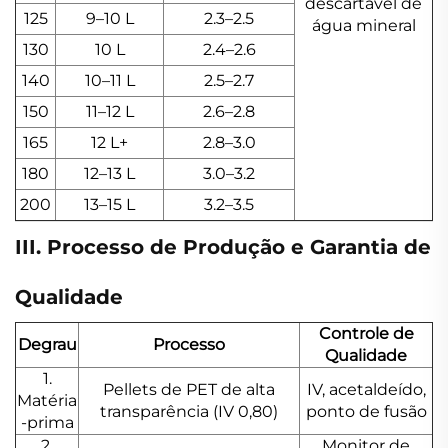
descartável de
125
9–10 L
2.3–2.5
água mineral
130
10 L
2.4–2.6
140
10–11 L
2.5–2.7
150
11–12 L
2.6–2.8
165
12 L+
2.8–3.0
180
12–13 L
3.0–3.2
200
13–15 L
3.2–3.5
III. Processo de Produção e Garantia de
Qualidade
Controle de
Degrau
Processo
Qualidade
1.
Pellets de PET de alta
IV, acetaldeído,
Matéria
transparência (IV 0,80)
ponto de fusão
-prima
2.
Monitor de