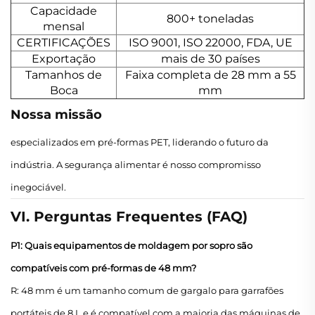
Capacidade
800+ toneladas
mensal
CERTIFICAÇÕES
ISO 9001, ISO 22000, FDA, UE
Exportação
mais de 30 países
Tamanhos de
Faixa completa de 28 mm a 55
Boca
mm
Nossa missão
especializados em pré-formas PET, liderando o futuro da
indústria. A segurança alimentar é nosso compromisso
inegociável.
VI. Perguntas Frequentes (FAQ)
P1: Quais equipamentos de moldagem por sopro são
compatíveis com pré-formas de 48 mm?
R: 48 mm é um tamanho comum de gargalo para garrafões
portáteis de 8 L e é compatível com a maioria das máquinas de