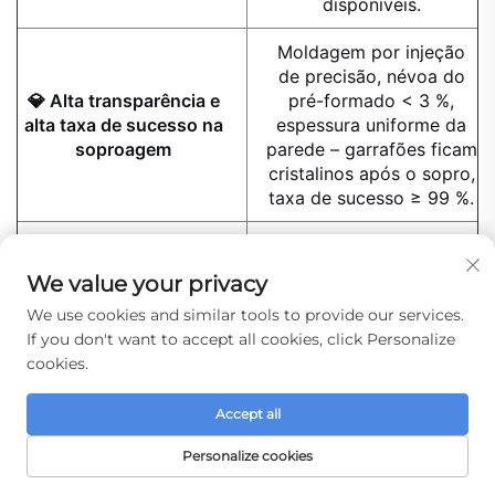
disponíveis.
Moldagem por injeção
de precisão, névoa do
💎 Alta transparência e
pré-formado < 3 %,
alta taxa de sucesso na
espessura uniforme da
soproagem
parede – garrafões ficam
cristalinos após o sopro,
taxa de sucesso ≥ 99 %.
Transparente natural
como padrão; cores
We value your privacy
personalizadas (azul,
We use cookies and similar tools to provide our services.
🎨 Personalização de cor
verde, fosco, etc.)
If you don't want to accept all cookies, click Personalize
utilizando masterbatch
cookies.
grau alimentício para
diferenciação da marca.
Accept all
Capacidade mensal de
Personalize cookies
🏭 Fornecimento em
800+ toneladas, QMP
massa estável
20.000 peças, prazo de
PÁGINA INICIAL
PRODUTOS
E-MAIL
TEL