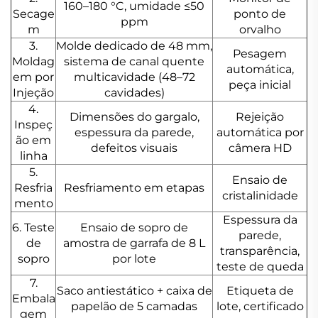
160–180 °C, umidade ≤50
Secage
ponto de
ppm
m
orvalho
3.
Molde dedicado de 48 mm,
Pesagem
Moldag
sistema de canal quente
automática,
em por
multicavidade (48–72
peça inicial
Injeção
cavidades)
4.
Dimensões do gargalo,
Rejeição
Inspeç
espessura da parede,
automática por
ão em
defeitos visuais
câmera HD
linha
5.
Ensaio de
Resfria
Resfriamento em etapas
cristalinidade
mento
Espessura da
6. Teste
Ensaio de sopro de
parede,
de
amostra de garrafa de 8 L
transparência,
sopro
por lote
teste de queda
7.
Saco antiestático + caixa de
Etiqueta de
Embala
papelão de 5 camadas
lote, certificado
gem