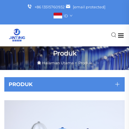
+86 13515760932
[email protected]
ID
Produk
Halaman Utama
>
Produk
PRODUK