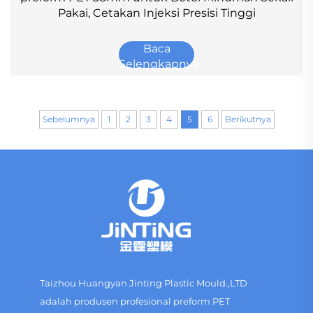
Pakai, Cetakan Injeksi Presisi Tinggi
Baca
Selengkapnya
Sebelumnya
1
2
3
4
5
6
Berikutnya
Taizhou Huangyan Jinting Plastic Mould.,LTD
adalah produsen profesional preform PET