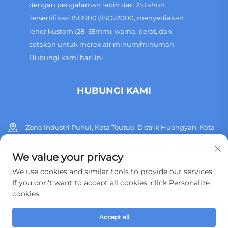
dengan pengalaman lebih dari 25 tahun.
Tersertifikasi ISO9001/ISO22000, menyediakan
leher kustom (28–55mm), warna, berat, dan
cetakan untuk merek air minum/minuman.
Hubungi kami hari ini.
HUBUNGI KAMI
Zona Industri Puhui, Kota Toutuo, Distrik Huangyan, Kota
Taizhou, Provinsi Zhejiang, Tiongkok
We value your privacy
+86 13515760932
We use cookies and similar tools to provide our services.
If you don't want to accept all cookies, click Personalize
[email protected]
cookies.
Accept all
Hak Cipta © 2026 Taizhou Huangyan Jinting Plastic Mould.,LTD.
Semua hak dilindungi.
Kebijakan Privasi