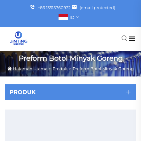
+86 13515760932
[email protected]
ID
Preform Botol Minyak Goreng
Halaman Utama
>
Produk
>
Preform Botol Minyak Goreng
PRODUK