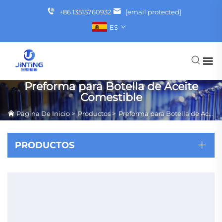
+86 13515760932
[email protected]
ES
Preforma para Botella de Aceite
Comestible
Página De Inicio
>
Productos
>
Preforma para Botella de Aceite Comestible
PRODUCTOS