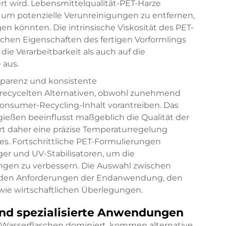
rt wird. Lebensmittelqualität-PET-Harze
um potenzielle Verunreinigungen zu entfernen,
n könnten. Die intrinsische Viskosität des PET-
chen Eigenschaften des fertigen Vorformlings
die Verarbeitbarkeit als auch auf die
 aus.
sparenz und konsistente
 recycelten Alternativen, obwohl zunehmend
nsumer-Recycling-Inhalt vorantreiben. Das
zgießen beeinflusst maßgeblich die Qualität der
rt daher eine präzise Temperaturregelung
s. Fortschrittliche PET-Formulierungen
er und UV-Stabilisatoren, um die
ngen zu verbessern. Die Auswahl zwischen
ch den Anforderungen der Endanwendung, den
ie wirtschaftlichen Überlegungen.
und spezialisierte Anwendungen
 Wasserflaschen dominiert, kommen alternative