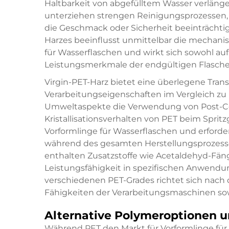
Haltbarkeit von abgefülltem Wasser verlänge
unterziehen strengen Reinigungsprozessen, 
die Geschmack oder Sicherheit beeinträchtige
Harzes beeinflusst unmittelbar die mechanis
für Wasserflaschen und wirkt sich sowohl auf 
Leistungsmerkmale der endgültigen Flasche
Virgin-PET-Harz bietet eine überlegene Tran
Verarbeitungseigenschaften im Vergleich zu
Umweltaspekte die Verwendung von Post-Co
Kristallisationsverhalten von PET beim Sprit
Vorformlinge für Wasserflaschen und erforde
während des gesamten Herstellungsprozesse
enthalten Zusatzstoffe wie Acetaldehyd-Fäng
Leistungsfähigkeit in spezifischen Anwendu
verschiedenen PET-Grades richtet sich na
Fähigkeiten der Verarbeitungsmaschinen sow
Alternative Polymeroptionen 
Während PET den Markt für Vorformlinge für