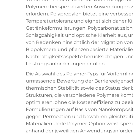
Polymere bei spezialisierten Anwendungen z
erfordern. Polypropylen bietet eine verbess
Temperaturtoleranz und eignet sich daher fü
Getränkeformulierungen. Polycarbonat zeic
Schlagzähigkeit und optische Klarheit aus, u
von Bedenken hinsichtlich der Migration vo
Biopolymere und pflanzenbasierte Materialien
Nachhaltigkeitsaspekte berücksichtigen und 
Leistungsanforderungen erfüllen.
Die Auswahl des Polymer-Typs für Vorformlin
umfassende Bewertung der Barriereeigenscha
thermischen Stabilität sowie des Status der
Strukturen, die verschiedene Polymere kom
optimieren, ohne die Kosteneffizienz zu beei
Formulierungen auf Basis von Nanokomposit
gegen Permeation und bewahren gleichzeitig
Materialien. Jede Polymer-Option weist spezif
anhand der jeweiligen Anwendungsanforde