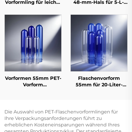
Vorformling für leichte
48-mm-Hals für 5-L-,
Mineralwasser- und
8-L- und 10-L-
Saftflaschen – 10,5 g
Wasserflaschen, 100 %
bis 35 g |
reiner
Hochwirksame
Lebensmittelqualität-
Präzisionsformgebung
Kunststoff-Vorformling
mit Griff, 70 g–180 g
Vorformen 55mm PET-
Flaschenvorform
Vorform
55mm für 20-Liter-
kostengünstige
Einwegwasserfässer
Lösung für Einweg-
20L-Wasserfässer
Die Auswahl von PET-Flaschenvorformlingen für
Ihre Verpackungsanforderungen führt zu
erheblichen Kosteneinsparungen während Ihres
gesamten Produktionszyklus. Der standardisierte