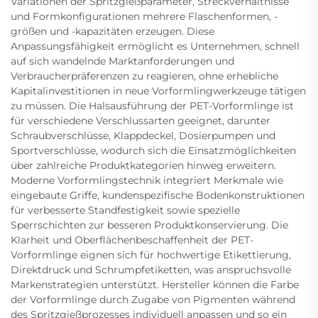
Variationen der Spritzgießparameter, Streckverhältnisse
und Formkonfigurationen mehrere Flaschenformen, -
größen und -kapazitäten erzeugen. Diese
Anpassungsfähigkeit ermöglicht es Unternehmen, schnell
auf sich wandelnde Marktanforderungen und
Verbraucherpräferenzen zu reagieren, ohne erhebliche
Kapitalinvestitionen in neue Vorformlingwerkzeuge tätigen
zu müssen. Die Halsausführung der PET-Vorformlinge ist
für verschiedene Verschlussarten geeignet, darunter
Schraubverschlüsse, Klappdeckel, Dosierpumpen und
Sportverschlüsse, wodurch sich die Einsatzmöglichkeiten
über zahlreiche Produktkategorien hinweg erweitern.
Moderne Vorformlingstechnik integriert Merkmale wie
eingebaute Griffe, kundenspezifische Bodenkonstruktionen
für verbesserte Standfestigkeit sowie spezielle
Sperrschichten zur besseren Produktkonservierung. Die
Klarheit und Oberflächenbeschaffenheit der PET-
Vorformlinge eignen sich für hochwertige Etikettierung,
Direktdruck und Schrumpfetiketten, was anspruchsvolle
Markenstrategien unterstützt. Hersteller können die Farbe
der Vorformlinge durch Zugabe von Pigmenten während
des Spritzgießprozesses individuell anpassen und so ein