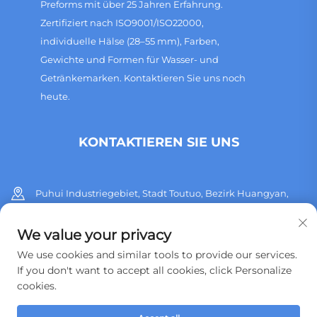
Preforms mit über 25 Jahren Erfahrung.
Zertifiziert nach ISO9001/ISO22000,
individuelle Hälse (28–55 mm), Farben,
Gewichte und Formen für Wasser- und
Getränkemarken. Kontaktieren Sie uns noch
heute.
KONTAKTIEREN SIE UNS
Puhui Industriegebiet, Stadt Toutuo, Bezirk Huangyan,
Stadt Taizhou, Provinz Zhejiang, China
We value your privacy
+86 13515760932
We use cookies and similar tools to provide our services.
If you don't want to accept all cookies, click Personalize
[email protected]
cookies.