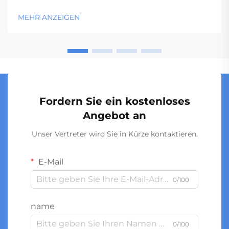
strukturelle Integrität sowie die dimensionsgenaue
Konsistenz des fertigen Behälters aus. Die Qualität
MEHR ANZEIGEN
der Vorformlinge bestimmt kritische
Leistungsmerkmale wie beispielsweise die Wanddicke
...
Fordern Sie ein kostenloses
Angebot an
Unser Vertreter wird Sie in Kürze kontaktieren.
E-Mail
0/100
name
0/100