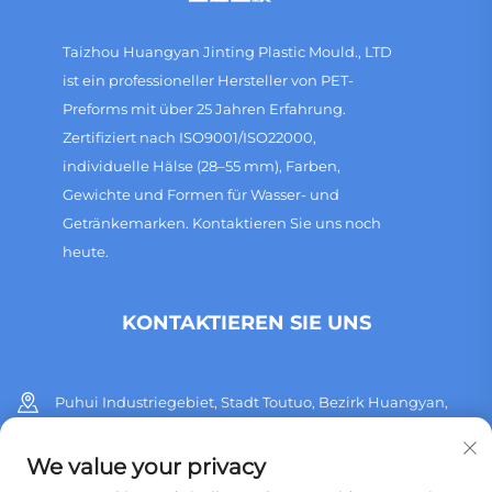
Taizhou Huangyan Jinting Plastic Mould., LTD
ist ein professioneller Hersteller von PET-
Preforms mit über 25 Jahren Erfahrung.
Zertifiziert nach ISO9001/ISO22000,
individuelle Hälse (28–55 mm), Farben,
Gewichte und Formen für Wasser- und
Getränkemarken. Kontaktieren Sie uns noch
heute.
KONTAKTIEREN SIE UNS
Puhui Industriegebiet, Stadt Toutuo, Bezirk Huangyan,
Stadt Taizhou, Provinz Zhejiang, China
We value your privacy
+86 13515760932