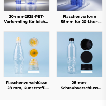
30-mm-2925-PET-
Flaschenvorform
Vorformling für leichte
55mm für 20-Liter-
Mineralwasser- und
Einwegwasserfässer
Saftflaschen – 10,5 g
bis 35 g |
Hochwirksame
Präzisionsformgebung
Flaschenverschlüsse
28-mm-
28 mm, Kunststoff-
Schraubverschluss
Schraubverschluss
PCO1881/PCO1810 für
PCO1810 für Soda- und
Mineralwasser- und
Mineralwasserflaschen,
Limonadenflaschen,