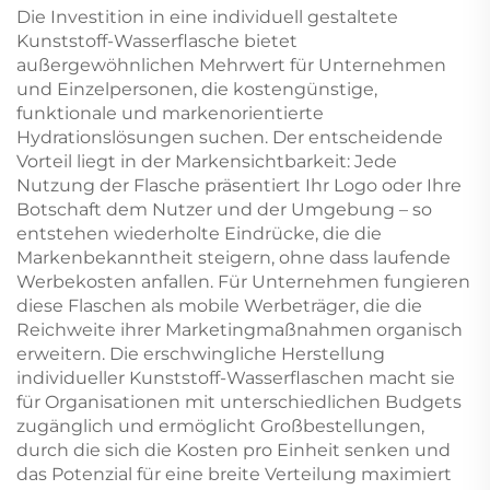
Direkt vom Hersteller
Großhandel für
Die Investition in eine individuell gestaltete
Verschlüsse von
Kunststoff-Wasserflasche bietet
kohlensäurehaltigen
außergewöhnlichen Mehrwert für Unternehmen
Getränken
und Einzelpersonen, die kostengünstige,
funktionale und markenorientierte
Hydrationslösungen suchen. Der entscheidende
Vorteil liegt in der Markensichtbarkeit: Jede
Nutzung der Flasche präsentiert Ihr Logo oder Ihre
Botschaft dem Nutzer und der Umgebung – so
entstehen wiederholte Eindrücke, die die
Markenbekanntheit steigern, ohne dass laufende
Werbekosten anfallen. Für Unternehmen fungieren
diese Flaschen als mobile Werbeträger, die die
Reichweite ihrer Marketingmaßnahmen organisch
erweitern. Die erschwingliche Herstellung
individueller Kunststoff-Wasserflaschen macht sie
für Organisationen mit unterschiedlichen Budgets
zugänglich und ermöglicht Großbestellungen,
durch die sich die Kosten pro Einheit senken und
das Potenzial für eine breite Verteilung maximiert