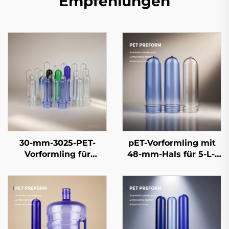
Empfehlungen
30-mm-3025-PET-
pET-Vorformling mit
Vorformling für
48-mm-Hals für 5-L-,
Mineralwasser- und
8-L- und 10-L-
Getränkeflaschen – 13
Wasserflaschen, 100 %
g bis 55 g | 100 %
reiner
reines,
Lebensmittelqualität-
lebensmittelgeeignetes
Kunststoff-Vorformling
PET
mit Griff, 70 g–180 g