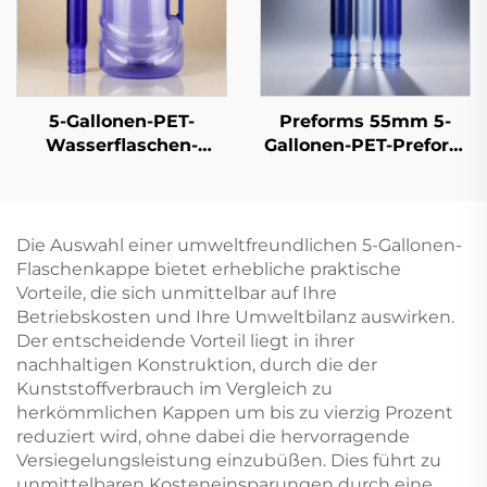
5-Gallonen-PET-
Preforms 55mm 5-
Wasserflaschen-
Gallonen-PET-Preform
Preform,
für Einweg-20-Liter-
Mineralwasser-Eimer-
Wasserflaschen
Form, neues Material,
FDA-zugelassen,
Die Auswahl einer umweltfreundlichen 5-Gallonen-
Hersteller-Direktpreis
Flaschenkappe bietet erhebliche praktische
Vorteile, die sich unmittelbar auf Ihre
Betriebskosten und Ihre Umweltbilanz auswirken.
Der entscheidende Vorteil liegt in ihrer
nachhaltigen Konstruktion, durch die der
Kunststoffverbrauch im Vergleich zu
herkömmlichen Kappen um bis zu vierzig Prozent
reduziert wird, ohne dabei die hervorragende
Versiegelungsleistung einzubüßen. Dies führt zu
unmittelbaren Kosteneinsparungen durch eine