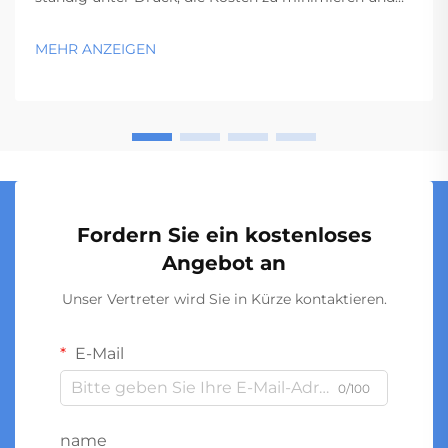
gleichzeitig die Qualitätsstandards einzuhalten. Die
Fertigungseffizienz wird entscheidend, wenn
MEHR ANZEIGEN
Tausende oder Millionen von Behältern produziert
werden, wobei bereits geringe Einsparungen pro
Einheit sich auf ... summieren.
Fordern Sie ein kostenloses
Angebot an
Unser Vertreter wird Sie in Kürze kontaktieren.
E-Mail
0/100
name