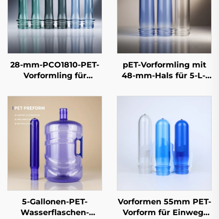
28-mm-PCO1810-PET-
pET-Vorformling mit
Vorformling für
48-mm-Hals für 5-L-,
kohlensäurehaltige
8-L- und 10-L-
Erfrischungsgetränkeflaschen
Wasserflaschen, 100 %
– 13 g bis 55 g |
reiner
Präzisionsformgebung
Lebensmittelqualität-
für CSD-Qualität
Kunststoff-Vorformling
mit Griff, 70 g–180 g
5-Gallonen-PET-
Vorformen 55mm PET-
Wasserflaschen-
Vorform für Einweg-