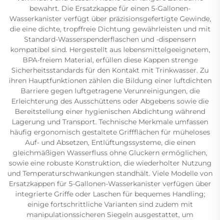
bewahrt. Die Ersatzkappe für einen 5-Gallonen-
Wasserkanister verfügt über präzisionsgefertigte Gewinde,
die eine dichte, tropffreie Dichtung gewährleisten und mit
Standard-Wasserspenderflaschen und -dispensern
kompatibel sind. Hergestellt aus lebensmittelgeeignetem,
BPA-freiem Material, erfüllen diese Kappen strenge
Sicherheitsstandards für den Kontakt mit Trinkwasser. Zu
ihren Hauptfunktionen zählen die Bildung einer luftdichten
Barriere gegen luftgetragene Verunreinigungen, die
Erleichterung des Ausschüttens oder Abgebens sowie die
Bereitstellung einer hygienischen Abdichtung während
Lagerung und Transport. Technische Merkmale umfassen
häufig ergonomisch gestaltete Griffflächen für müheloses
Auf- und Absetzen, Entlüftungssysteme, die einen
gleichmäßigen Wasserfluss ohne Gluckern ermöglichen,
sowie eine robuste Konstruktion, die wiederholter Nutzung
und Temperaturschwankungen standhält. Viele Modelle von
Ersatzkappen für 5-Gallonen-Wasserkanister verfügen über
integrierte Griffe oder Laschen für bequemes Handling;
einige fortschrittliche Varianten sind zudem mit
manipulationssicheren Siegeln ausgestattet, um