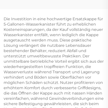
Preform,
20-Liter-
Mineralwasser-Eimer-
Wasserflaschen
Form, neues Material,
FDA-zugelassen,
Die Investition in eine hochwertige Ersatzkappe für
Hersteller-Direktpreis
5-Gallonen-Wasserkanister führt zu erheblichen
Kosteneinsparungen, da der Kauf vollständig neuer
Wasserkanister entfällt, wenn lediglich die Kappe
ausgetauscht werden muss. Diese praktische
Lösung verlängert die nutzbare Lebensdauer
bestehender Behälter, reduziert Abfall und
unterstützt umweltbewusste Praktiken. Der
unmittelbare betriebliche Vorteil ergibt sich aus der
wiederhergestellten tropffreien Funktion, die
Wasserverluste während Transport und Lagerung
verhindert und Böden sowie Oberflächen vor
möglichen Schäden schützt. Nutzer profitieren von
erhöhtem Komfort durch verbesserte Griffdesigns,
die das Öffnen der Kappe auch mit nassen Händen
vereinfachen, während Gewindeverbindungen eine
sichere Befestigung gewährleisten, die sich beim