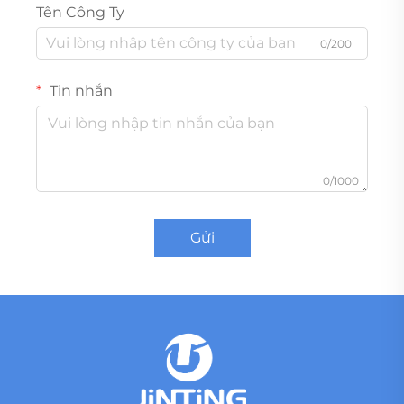
Tên Công Ty
0/200
Tin nhắn
0/1000
Gửi