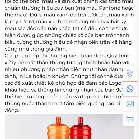
tôi có thể phối màu và sản xuất chính xác theo màu
chuẩn thương hiệu của bạn (mã màu Pantone hoặc
thẻ màu). Dù là màu xanh da trời tươi tắn, màu xanh
lá cây rực rỡ, màu xanh đậm trang nhã hay bất kỳ
màu sắc độc đáo nào khác, tất cả đều có thể thực
hiện được, giúp những chiếc xô của bạn trở thành
biểu tượng thương hiệu dễ nhận biết trên kệ hàng
cũng như trong gia đình.
Giải pháp tiếp thị thương hiệu toàn diện: Quy trình
xử lý bề mặt thân thùng tương thích hoàn hảo với
nhiều phương pháp nhận diện như nhãn dán tự
dính, in lụa hoặc in khuôn. Chúng tôi có thể đưa ra
các đề xuất thiết kế phù hợp để đảm bảo Logo,
khẩu hiệu và thông tin chứng nhận của bạn được
thể hiện rõ ràng, chắc chắn và đẹp mắt, biến mỗi
thùng nước thành một tấm biển quảng cáo di
động.