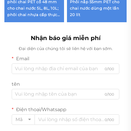
phôi chai PET cổ 48 mm
Phôi nắp 55mm PET cho
cho chai nước 5L, 8L, 10L;
chai nước dùng một lần
phôi chai nhựa cấp thực
20 lít
phẩm nguyên chất 100%
có tay cầm, trọng lượng
70–180 g
Nhận báo giá miễn phí
Đại diện của chúng tôi sẽ liên hệ với bạn sớm.
Email
0/100
tên
0/100
Điện thoại/Whatsapp
Mã
0/100