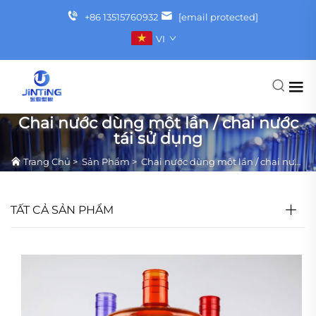
+86 13515760932
[email protected]
VI
Chai nước dùng một lần / chai nước
tái sử dụng
Trang Chủ
>
Sản Phẩm
>
Chai nước dùng một lần / chai nước tái sử dụng
TẤT CẢ SẢN PHẨM