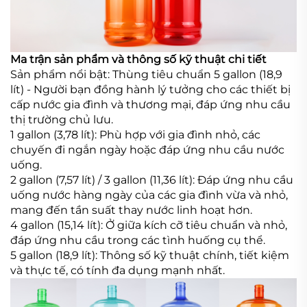
Ma trận sản phẩm và thông số kỹ thuật chi tiết
Sản phẩm nổi bật: Thùng tiêu chuẩn 5 gallon (18,9
lít) - Người bạn đồng hành lý tưởng cho các thiết bị
cấp nước gia đình và thương mại, đáp ứng nhu cầu
thị trường chủ lưu.
1 gallon (3,78 lít): Phù hợp với gia đình nhỏ, các
chuyến đi ngắn ngày hoặc đáp ứng nhu cầu nước
uống.
2 gallon (7,57 lít) / 3 gallon (11,36 lít): Đáp ứng nhu cầu
uống nước hàng ngày của các gia đình vừa và nhỏ,
mang đến tần suất thay nước linh hoạt hơn.
4 gallon (15,14 lít): Ở giữa kích cỡ tiêu chuẩn và nhỏ,
đáp ứng nhu cầu trong các tình huống cụ thể.
5 gallon (18,9 lít): Thông số kỹ thuật chính, tiết kiệm
và thực tế, có tính đa dụng mạnh nhất.