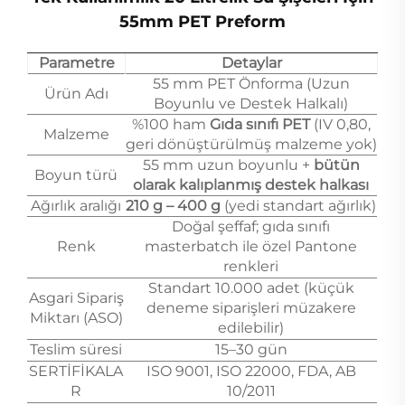
55mm PET Preform
Parametre
Detaylar
55 mm PET Önforma (Uzun
Ürün Adı
Boyunlu ve Destek Halkalı)
%100 ham
Gıda sınıfı PET
(IV 0,80,
Malzeme
geri dönüştürülmüş malzeme yok)
55 mm uzun boyunlu +
bütün
Boyun türü
olarak kalıplanmış destek halkası
Ağırlık aralığı
210 g – 400 g
(yedi standart ağırlık)
Doğal şeffaf; gıda sınıfı
Renk
masterbatch ile özel Pantone
renkleri
Standart 10.000 adet (küçük
Asgari Sipariş
deneme siparişleri müzakere
Miktarı (ASO)
edilebilir)
Teslim süresi
15–30 gün
SERTİFİKALA
ISO 9001, ISO 22000, FDA, AB
R
10/2011