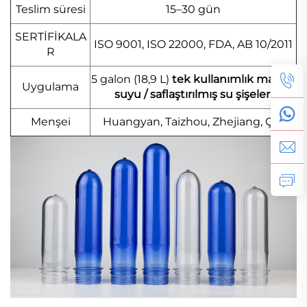
Teslim süresi
15–30 gün
SERTİFİKALA
ISO 9001, ISO 22000, FDA, AB 10/2011
R
5 galon (18,9 L)
tek kullanımlık maden
Uygulama
suyu / saflaştırılmış su şişeleri
Menşei
Huangyan, Taizhou, Zhejiang, Çin