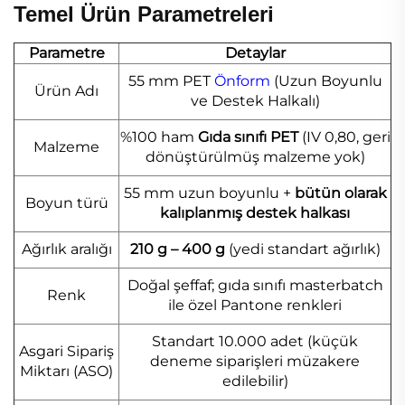
Temel Ürün Parametreleri
Parametre
Detaylar
55 mm PET
Önform
(Uzun Boyunlu
Ürün Adı
ve Destek Halkalı)
%100 ham
Gıda sınıfı PET
(IV 0,80, geri
Malzeme
dönüştürülmüş malzeme yok)
55 mm uzun boyunlu +
bütün olarak
Boyun türü
kalıplanmış destek halkası
Ağırlık aralığı
210 g – 400 g
(yedi standart ağırlık)
Doğal şeffaf; gıda sınıfı masterbatch
Renk
ile özel Pantone renkleri
Standart 10.000 adet (küçük
Asgari Sipariş
deneme siparişleri müzakere
Miktarı (ASO)
edilebilir)