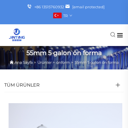
+86 13515760932
[email protected]
TR
55mm 5 galon ön forma
Ana Sayfa
>
Ürünler
>
önform
>
55mm 5 galon ön forma
TÜM ÜRÜNLER