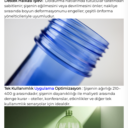
Destek Halkası İşlevi
: Doldurma hatlarında tutucular tarafından
sabitlenir; şişenin eğilmesini veya devrilmesini önler; nakliye
sırasında boyun deformasyonunu engeller; çeşitli önforma
yönelticileriyle uyumludur.
Tek Kullanımlık
Uygulama
Optimizasyon
: Şişenin ağırlığı 210–
400 g arasındadır; şişenin dayanıklılığı ile maliyeti arasında
denge kurar – oteller, konferanslar, etkinlikler ve diğer tek
kullanımlık senaryolar için idealdir.