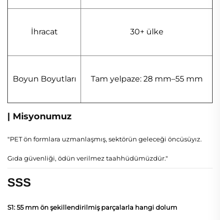
İhracat
30+ ülke
Boyun Boyutları
Tam yelpaze: 28 mm–55 mm
| Misyonumuz
"PET ön formlara uzmanlaşmış, sektörün geleceği öncüsüyız.
Gıda güvenliği, ödün verilmez taahhüdümüzdür."
SSS
S1: 55 mm ön şekillendirilmiş parçalarla hangi dolum