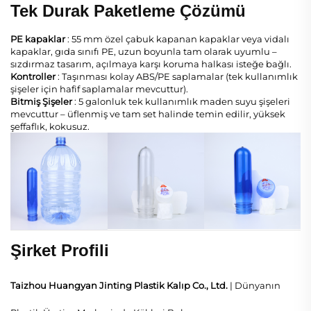
Tek Durak Paketleme Çözümü
PE kapaklar
: 55 mm özel çabuk kapanan kapaklar veya vidalı
kapaklar, gıda sınıfı PE, uzun boyunla tam olarak uyumlu –
sızdırmaz tasarım, açılmaya karşı koruma halkası isteğe bağlı.
Kontroller
: Taşınması kolay ABS/PE saplamalar (tek kullanımlık
şişeler için hafif saplamalar mevcuttur).
Bitmiş Şişeler
: 5 galonluk tek kullanımlık maden suyu şişeleri
mevcuttur – üflenmiş ve tam set halinde temin edilir, yüksek
şeffaflık, kokusuz.
Şirket Profili
Taizhou Huangyan Jinting Plastik Kalıp Co., Ltd.
| Dünyanın