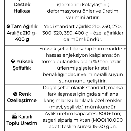
Destek
işlemlerini kolaylaştırır;
Halkası
deformasyonu önler ve üretim
verimini artırır.
⚙️ Tam Ağırlık
Yedi standart ağırlık: 210, 250, 270,
Aralığı: 210 g–
300, 320, 350, 400 g – özel ağırlıklar
400 g
da mümkündür.
Yüksek şeffaflığa sahip ham madde +
hassas enjeksiyon kalıplama; ön
💎 Yüksek
forma bulanıklık oranı %3’ten azdır –
Şeffaflık
üflenmiş şişeler kristal
berraklığındadır ve mineralli suyun
sunumunu geliştirir.
Doğal şeffaf olarak standart; marka
🎨 Renk
farklılaşması için gıda sınıfı ana
Özelleştirme
karışımlar kullanılarak özel renkler
(mavi, yeşil vb.) mümkündür.
Aylık üretim kapasitesi 800+ ton;
🏭 Kararlı
asgari sipariş miktarı (MOQ) 10.000
Toplu Üretim
adet; teslim süresi 15–30 gün.