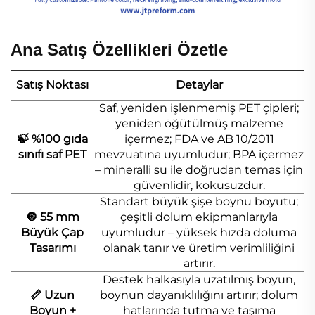
Ana Satış Özellikleri Özetle
Satış Noktası
Detaylar
Saf, yeniden işlenmemiş PET çipleri;
yeniden öğütülmüş malzeme
🍃 %100 gıda
içermez; FDA ve AB 10/2011
sınıfı saf PET
mevzuatına uyumludur; BPA içermez
– mineralli su ile doğrudan temas için
güvenlidir, kokusuzdur.
Standart büyük şişe boynu boyutu;
🔘 55 mm
çeşitli dolum ekipmanlarıyla
Büyük Çap
uyumludur – yüksek hızda doluma
Tasarımı
olanak tanır ve üretim verimliliğini
artırır.
Destek halkasıyla uzatılmış boyun,
📏 Uzun
boynun dayanıklılığını artırır; dolum
Boyun +
hatlarında tutma ve taşıma