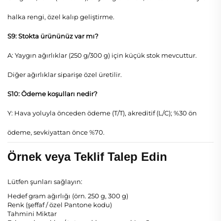
halka rengi, özel kalıp geliştirme.
S9: Stokta ürününüz var mı?
A: Yaygın ağırlıklar (250 g/300 g) için küçük stok mevcuttur.
Diğer ağırlıklar siparişe özel üretilir.
S10: Ödeme koşulları nedir?
Y: Hava yoluyla önceden ödeme (T/T), akreditif (L/C); %30 ön
ödeme, sevkiyattan önce %70.
Örnek veya Teklif Talep Edin
Lütfen şunları sağlayın:
Hedef gram ağırlığı (örn. 250 g, 300 g)
Renk (şeffaf / özel Pantone kodu)
Tahmini Miktar