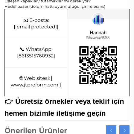
Eşleşen kapaklar / tutamaklar mı gerekiyor?
Hedef pazar (dolum hattı uyumluluğu için referans)
📧 E-posta:
[
[email protected]
]
📞 WhatsApp:
[8613515760932]
🌐 Web sitesi: [
www.jtpreform.com
]
👉 Ücretsiz örnekler veya teklif için
hemen bizimle iletişime geçin
Önerilen Ürünler