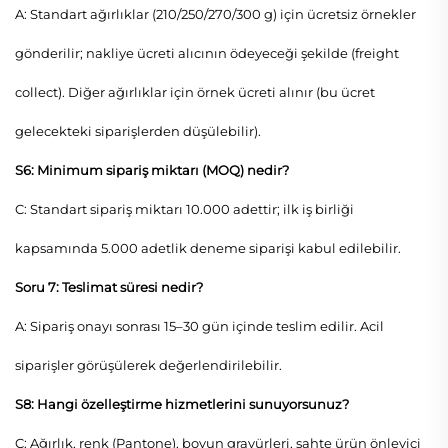
A: Standart ağırlıklar (210/250/270/300 g) için ücretsiz örnekler
gönderilir; nakliye ücreti alıcının ödeyeceği şekilde (freight
collect). Diğer ağırlıklar için örnek ücreti alınır (bu ücret
gelecekteki siparişlerden düşülebilir).
S6: Minimum sipariş miktarı (MOQ) nedir?
C: Standart sipariş miktarı 10.000 adettir; ilk iş birliği
kapsamında 5.000 adetlik deneme siparişi kabul edilebilir.
Soru 7: Teslimat süresi nedir?
A: Sipariş onayı sonrası 15–30 gün içinde teslim edilir. Acil
siparişler görüşülerek değerlendirilebilir.
S8: Hangi özelleştirme hizmetlerini sunuyorsunuz?
C: Ağırlık, renk (Pantone), boyun gravürleri, sahte ürün önleyici