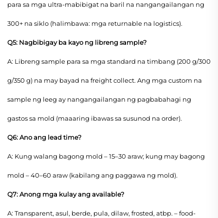
para sa mga ultra-mabibigat na baril na nangangailangan ng
300+ na siklo (halimbawa: mga returnable na logistics).
Q5: Nagbibigay ba kayo ng libreng sample?
A: Libreng sample para sa mga standard na timbang (200 g/300
g/350 g) na may bayad na freight collect. Ang mga custom na
sample ng leeg ay nangangailangan ng pagbabahagi ng
gastos sa mold (maaaring ibawas sa susunod na order).
Q6: Ano ang lead time?
A: Kung walang bagong mold – 15–30 araw; kung may bagong
mold – 40–60 araw (kabilang ang paggawa ng mold).
Q7: Anong mga kulay ang available?
A: Transparent, asul, berde, pula, dilaw, frosted, atbp. – food-