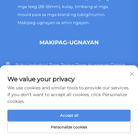
mga leeg (28–55mm), kulay, timbang at mga
mould para sa mga brand ng tubig/inumin.
Makipag-ugnayan sa amin ngayon.
MAKIPAG-UGNAYAN
Puhui Industrial Zone, Toutuo Town, Huangyan District,
Taizhou City, Lalawigan ng Zhejiang, Tsina
We value your privacy
+86 13515760932
We use cookies and similar tools to provide our services.
If you don't want to accept all cookies, click Personalize
[email protected]
cookies.
Accept all
Copyright © 2026 Taizhou Huangyan Jinting Plastic Mould.,LTD. Ang
lahat ng karapatan ay nakareserba.
Patakaran sa Pagkakapribado
Personalize cookies
HOMEPAGE
MGA PRODUKTO
EMAIL
TEL