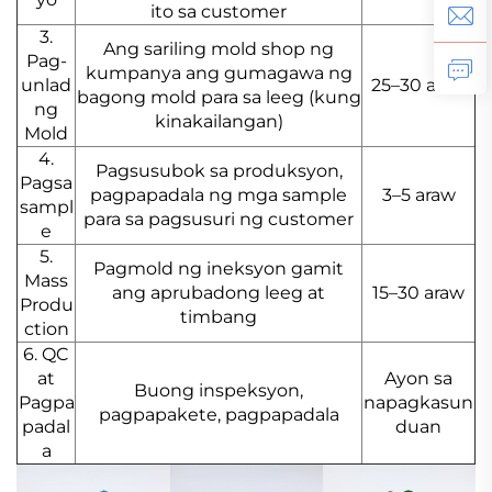
ito sa customer
3.
Ang sariling mold shop ng
Pag-
kumpanya ang gumagawa ng
unlad
25–30 araw
bagong mold para sa leeg (kung
ng
kinakailangan)
Mold
4.
Pagsusubok sa produksyon,
Pagsa
pagpapadala ng mga sample
3–5 araw
sampl
para sa pagsusuri ng customer
e
5.
Pagmold ng ineksyon gamit
Mass
ang aprubadong leeg at
15–30 araw
Produ
timbang
ction
6. QC
at
Ayon sa
Buong inspeksyon,
Pagpa
napagkasun
pagpapakete, pagpapadala
padal
duan
a