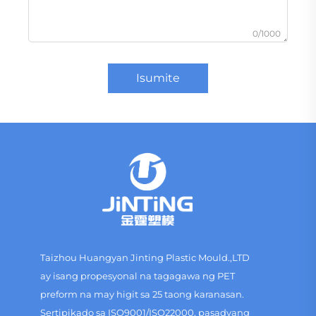
0/1000
Isumite
Taizhou Huangyan Jinting Plastic Mould.,LTD
ay isang propesyonal na tagagawa ng PET
preform na may higit sa 25 taong karanasan.
Sertipikado sa ISO9001/ISO22000, pasadyang