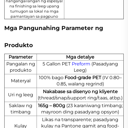
nangangailangan ng espesyal
na finishing sa leeg upang
tumugon sa lokal na mga
pamantayan sa pagpuno
Mga Pangunahing Parameter ng
Produkto
Parameter
Mga detalye
Pangalan ng
5 Gallon PET
Preform
(Pasadyang
produkto
Leeg)
100% bago
Food-grade PET
(IV 0.80–
Materyal
0.85, walang regrind)
Nakabase sa disenyo ng kliyente
Uri ng leeg
(thread/snap/support ring/taas, atbp.)
Saklaw ng
165g – 800g
(23 karaniwang timbang;
timbang
mayroon ding pasadyang opsyon)
Likas na transparente; pasadyang
Kulay
kulay na Pantone gamit ang food-