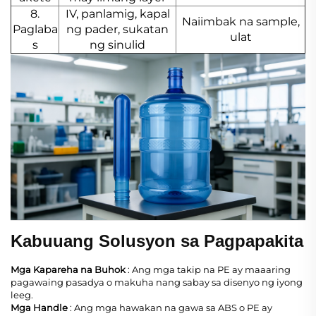
8.
IV, panlamig, kapal
Naiimbak na sample,
Paglaba
ng pader, sukatan
ulat
s
ng sinulid
Kabuuang Solusyon sa Pagpapakita
Mga Kapareha na Buhok
: Ang mga takip na PE ay maaaring
pagawaing pasadya o makuha nang sabay sa disenyo ng iyong
leeg.
Mga Handle
: Ang mga hawakan na gawa sa ABS o PE ay