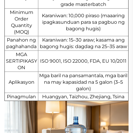
grade masterbatch
Minimum
Karaniwan: 10,000 piraso (maaaring
Order
ipagkasunduan para sa pagbuo ng
Quantity
bagong hugis)
(MOQ)
Panahon ng
Karaniwan: 15–30 araw; kasama ang
paghahanda
bagong hugis: dagdag na 25–35 araw
MGA
SERTIPIKASY
ISO 9001, ISO 22000, FDA, EU 10/2011
ON
Mga baril na pansamantala, mga baril
Aplikasyon
na may kapasidad na 5 galon (3–5
galon)
Pinagmulan
Huangyan, Taizhou, Zhejiang, Tsina