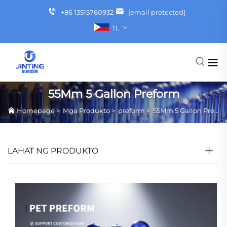
+86 13515760932
[email protected]
TL
55Mm 5 Gallon Preform
Homepage
>
Mga Produkto
>
preform
>
55Mm 5 Gallon Preform
LAHAT NG PRODUKTO