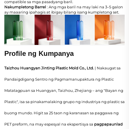
compatible sa mga pasadyang baril.
Nakumpletong Barrel
: Ang mga baril na may laki na 3–5 galon
ay maaaring ipahagis at ibigay bilang isang kumpletong set.
Profile ng Kumpanya
Taizhou Huangyan Jinting Plastic Mold Co., Ltd.
| Nakaugat sa
Pandaigdigang Sentro ng Pagmamanupaktura ng Plastic
Matatagpuan sa Huangyan, Taizhou, Zhejiang – ang "Bayan ng
Plastic", isa sa pinakamalaking grupo ng industriya ng plastic sa
buong mundo. Higit sa 25 taon ng karanasan sa paggawa ng
PET preform, na may espesyal na ekspertisya sa
pagpapaunlad