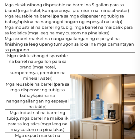
Mga eksklusibong disposable na barrel na 5-gallon para sa
brand (mga hotel, kumperensya, premium na mineral water)
Mga reusable na barrel (para sa mga dispenser ng tubig sa
bahay/opisina na nangangailangan ng espesyal na takip)
Mga industrial na barrel ng tubig, mga barrel na maibalik para
sa logistics (mga leeg na may custom na pinalakas)
Mga export market na nangangailangan ng espesyal na
finishing sa leeg upang tumugon sa lokal na mga pamantayan
sa pagpuno
Mga eksklusibong disposable
na barrel na 5-gallon para sa
brand (mga hotel,
kumperensya, premium na
mineral water)
Mga reusable na barrel (para sa
mga dispenser ng tubig sa
bahay/opisina na
nangangailangan ng espesyal
na takip)
Mga industrial na barrel ng
tubig, mga barrel na maibalik
para sa logistics (mga leeg na
may custom na pinalakas)
Mga export market na