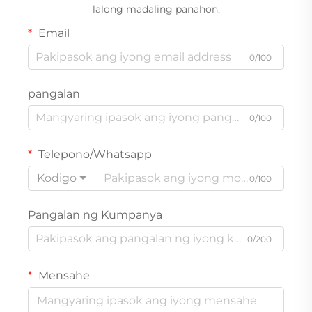
lalong madaling panahon.
Email
0/100
pangalan
0/100
Telepono/Whatsapp
Kodigo
0/100
Pangalan ng Kumpanya
0/200
Mensahe