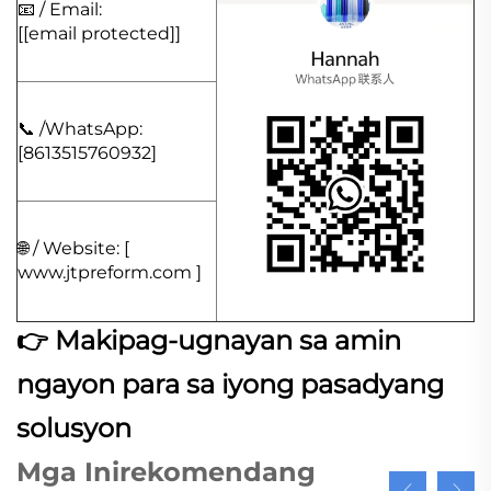
📧 / Email:
[
[email protected]
]
📞 /WhatsApp:
[8613515760932]
🌐 / Website: [
www.jtpreform.com
]
👉 Makipag-ugnayan sa amin
ngayon para sa iyong pasadyang
solusyon
Mga Inirekomendang