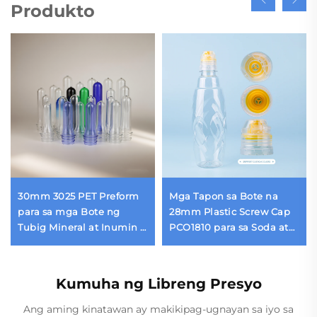
Produkto
30mm 3025 PET Preform
Mga Tapon sa Bote na
para sa mga Bote ng
28mm Plastic Screw Cap
Tubig Mineral at Inumin –
PCO1810 para sa Soda at
13g hanggang 55g | 100%
Mineral Water Bottles,
Bagong PET na may
Direktang Suplay mula sa
Kalidad para sa Pagkain
Tagagawa
Kumuha ng Libreng Presyo
Ang aming kinatawan ay makikipag-ugnayan sa iyo sa