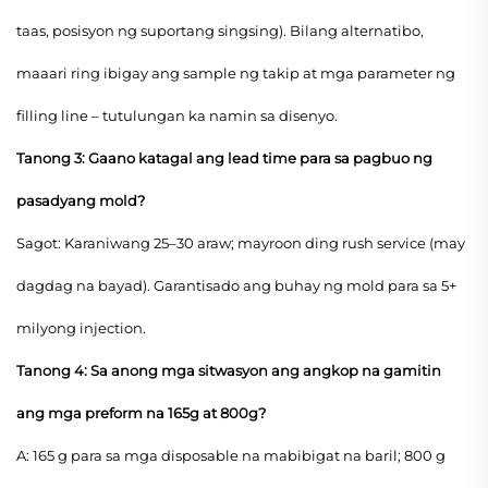
taas, posisyon ng suportang singsing). Bilang alternatibo,
maaari ring ibigay ang sample ng takip at mga parameter ng
filling line – tutulungan ka namin sa disenyo.
Tanong 3: Gaano katagal ang lead time para sa pagbuo ng
pasadyang mold?
Sagot: Karaniwang 25–30 araw; mayroon ding rush service (may
dagdag na bayad). Garantisado ang buhay ng mold para sa 5+
milyong injection.
Tanong 4: Sa anong mga sitwasyon ang angkop na gamitin
ang mga preform na 165g at 800g?
A: 165 g para sa mga disposable na mabibigat na baril; 800 g