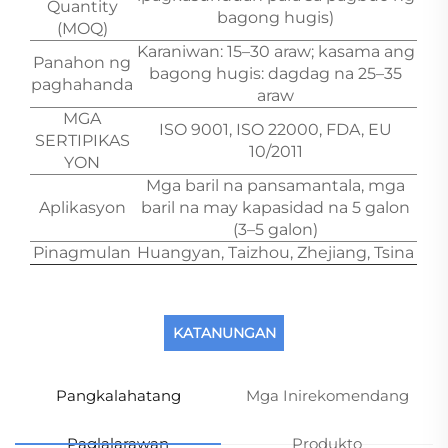
Quantity
bagong hugis)
(MOQ)
Karaniwan: 15–30 araw; kasama ang
Panahon ng
bagong hugis: dagdag na 25–35
paghahanda
araw
MGA
ISO 9001, ISO 22000, FDA, EU
SERTIPIKAS
10/2011
YON
Mga baril na pansamantala, mga
Aplikasyon
baril na may kapasidad na 5 galon
(3–5 galon)
Pinagmulan
Huangyan, Taizhou, Zhejiang, Tsina
KATANUNGAN
Pangkalahatang
Mga Inirekomendang
Paglalarawan
Produkto