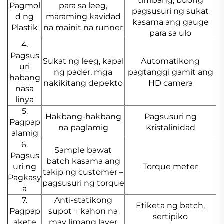
timbang, buong
Pagmol
para sa leeg,
pagsusuri ng sukat
d ng
maraming kavidad
kasama ang gauge
Plastik
na mainit na runner
para sa ulo
4.
Pagsus
Sukat ng leeg, kapal
Automatikong
uri
ng pader, mga
pagtanggi gamit ang
habang
nakikitang depekto
HD camera
nasa
linya
5.
Hakbang-hakbang
Pagsusuri ng
Pagpap
na paglamig
Kristalinidad
alamig
6.
Sample bawat
Pagsus
batch kasama ang
uri ng
Torque meter
takip ng customer –
Pagkasy
pagsusuri ng torque
a
7.
Anti-statikong
Etiketa ng batch,
Pagpap
supot + kahon na
sertipiko
akete
may limang layer