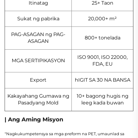
Itinatag
25+ Taon
Sukat ng pabrika
20,000+ m²
PAG-ASAGAN ng PAG-
800+ tonelada
ASAGAN
ISO 9001, ISO 22000,
MGA SERTIPIKASYON
FDA, EU
Export
hIGIT SA 30 NA BANSA
Kakayahang Gumawa ng
10+ bagong hugis ng
Pasadyang Mold
leeg kada buwan
| Ang Aming Misyon
"Nagkukumpetensya sa mga preform na PET, umaunlad sa