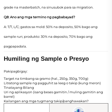
grade na masterbatch, na sinusubok para sa migration.
Q8: Ano ang mga termino ng pagbabayad?
A: T/T, L/C; gastos sa mold: 50% na deposito, 50% bago ang
sample run; produkto: 30% na deposito, 70% bago ang
pagpapadala.
Humiling ng Sample o Presyo
Pakipagbigay:
Target na timbang sa gramo (hal., 250g, 350g, 700g)
Litratong sample ng pagguhit sa leeg o takip (kung meron)
Tinatayang Bilang
Uri ng aplikasyon (isang beses gamitin / muling gamitin ang
barrel)
Kailangan ang mga tugmang takip/panghawakan?