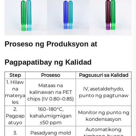
Proseso ng Produksyon at
Pagpapatibay ng Kalidad
Step
Proseso
Pagsusuri sa Kalidad
1. Hilaw
Mataas na
na
IV, asetaldehydo,
kalinawan na PET
materya
punto ng pagtunaw
chips (IV 0.80–0.85)
les
2.
160–180°C,
Monitor ng punto ng
Pagpap
kahalumigmigan
kondensasyon
atuyo
≤50 ppm
Automatikong
3.
Pasadyang mold