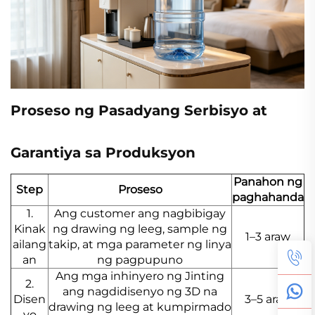
Proseso ng Pasadyang Serbisyo at
Garantiya sa Produksyon
Panahon ng
Step
Proseso
paghahanda
1.
Ang customer ang nagbibigay
Kinak
ng drawing ng leeg, sample ng
1–3 araw
ailang
takip, at mga parameter ng linya
an
ng pagpupuno
Ang mga inhinyero ng Jinting
2.
ang nagdidisenyo ng 3D na
Disen
3–5 araw
drawing ng leeg at kumpirmado
yo