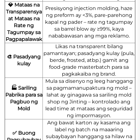
💎 Mataas na
Presisyong injection molding, haze
Transparensya
ng preform ay <3%, pare-parehong
at Mataas na
kapal ng pader – rate ng tagumpay
Rate ng
sa barrel blow ay ≥99%, kaya
Tagumpay sa
nababawasan ang mga reklamo.
Pagpapalawak
Likas na transparent bilang
pamantayan; pasadyang kulay (pula,
🎨 Pasadyang
berde, frosted, atbp.) gamit ang
kulay
food-grade masterbatch para sa
pagkakaiba ng brand.
Mula sa disenyo ng leeg hanggang
🏭 Sariling
sa pagmamanupaktura ng mold –
Pabrika para sa
lahat ay ginagawa sa sariling mold
Pagbuo ng
shop ng Jinting – kontrolado ang
Mold
lead time at mataas ang seguridad
ng impormasyon.
Ang bawat karton ay kasama ang
label ng batch na maaaring
✅ Buong
subaybayan hanggang sa hilaw na
Pagsubaybay