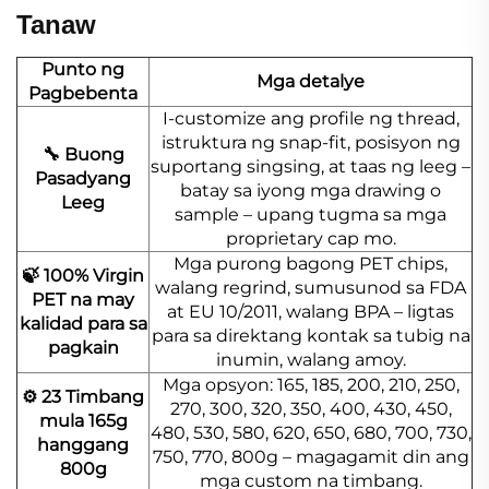
Tanaw
Punto ng
Mga detalye
Pagbebenta
I-customize ang profile ng thread,
istruktura ng snap-fit, posisyon ng
🔧 Buong
suportang singsing, at taas ng leeg –
Pasadyang
batay sa iyong mga drawing o
Leeg
sample – upang tugma sa mga
proprietary cap mo.
Mga purong bagong PET chips,
🍃 100% Virgin
walang regrind, sumusunod sa FDA
PET na may
at EU 10/2011, walang BPA – ligtas
kalidad para sa
para sa direktang kontak sa tubig na
pagkain
inumin, walang amoy.
Mga opsyon: 165, 185, 200, 210, 250,
⚙️ 23 Timbang
270, 300, 320, 350, 400, 430, 450,
mula 165g
480, 530, 580, 620, 650, 680, 700, 730,
hanggang
750, 770, 800g – magagamit din ang
800g
mga custom na timbang.