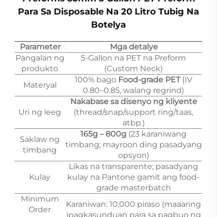
Para Sa Disposable Na 20 Litro Tubig Na
Botelya
Parameter
Mga detalye
Pangalan ng
5-Gallon na PET na Preform
produkto
(Custom Neck)
100% bago
Food-grade PET
(IV
Materyal
0.80–0.85, walang regrind)
Nakabase sa disenyo ng kliyente
Uri ng leeg
(thread/snap/support ring/taas,
atbp.)
165g – 800g
(23 karaniwang
Saklaw ng
timbang; mayroon ding pasadyang
timbang
opsyon)
Likas na transparente; pasadyang
Kulay
kulay na Pantone gamit ang food-
grade masterbatch
Minimum
Karaniwan: 10,000 piraso (maaaring
Order
ipagkasunduan para sa pagbuo ng