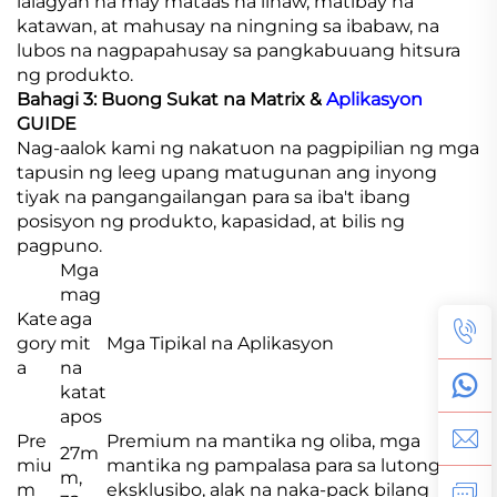
lalagyan na may mataas na linaw, matibay na
katawan, at mahusay na ningning sa ibabaw, na
lubos na nagpapahusay sa pangkabuuang hitsura
ng produkto.
Bahagi 3: Buong Sukat na Matrix &
Aplikasyon
GUIDE
Nag-aalok kami ng nakatuon na pagpipilian ng mga
tapusin ng leeg upang matugunan ang inyong
tiyak na pangangailangan para sa iba't ibang
posisyon ng produkto, kapasidad, at bilis ng
pagpuno.
Mga
mag
Kate
aga
gory
mit
Mga Tipikal na Aplikasyon
a
na
katat
apos
Pre
Premium na mantika ng oliba, mga
27m
miu
mantika ng pampalasa para sa lutong
m,
m
eksklusibo, alak na naka-pack bilang