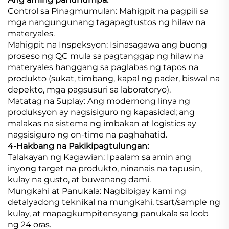
Control sa Pinagmumulan: Mahigpit na pagpili sa
mga nangungunang tagapagtustos ng hilaw na
materyales.
Mahigpit na Inspeksyon: Isinasagawa ang buong
proseso ng QC mula sa pagtanggap ng hilaw na
materyales hanggang sa paglabas ng tapos na
produkto (sukat, timbang, kapal ng pader, biswal na
depekto, mga pagsusuri sa laboratoryo).
Matatag na Suplay: Ang modernong linya ng
produksyon ay nagsisiguro ng kapasidad; ang
malakas na sistema ng imbakan at logistics ay
nagsisiguro ng on-time na paghahatid.
4-Hakbang na Pakikipagtulungan:
Talakayan ng Kagawian: Ipaalam sa amin ang
inyong target na produkto, ninanais na tapusin,
kulay na gusto, at buwanang dami.
Mungkahi at Panukala: Nagbibigay kami ng
detalyadong teknikal na mungkahi, tsart/sample ng
kulay, at mapagkumpitensyang panukala sa loob
ng 24 oras.