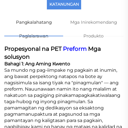
KATANUNGAN
Pangkalahatang
Mga Inirekomendang
Paglalarawan
Produkto
Propesyonal na PET
Preform
Mga
solusyon
Bahagi 1: Ang Aming Kwento
Sa mundo ng pag-iimpake ng pagkain at inumin,
ang bawat perpektong natapos na bote ay
nagsisimula sa isang tiyak na "pinagmulan" — ang
preform. Nauunawaan namin ito nang malalim at
nakatuon sa pagiging pinakamapagkakatiwalaang
taga-hubog ng inyong pinagmulan. Sa
pamamagitan ng dedikasyon sa eksaktong
pagmamanupaktura at pagsunod sa mga
pamantayan ng kaligtasan para sa pagkain,
nagbibigay kami ng hanay ng mataas na kalidad na