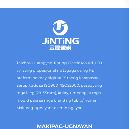
Taizhou Huangyan Jinting Plastic Mould.,LTD
ay isang propesyonal na tagagawa ng PET
preform na may higit sa 25 taong karanasan.
Sertipikado sa ISO9001/ISO22000, pasadyang
mga leeg (28–55mm), kulay, timbang at mga
mould para sa mga brand ng tubig/inumin.
Makipag-ugnayan sa amin ngayon.
MAKIPAG-UGNAYAN