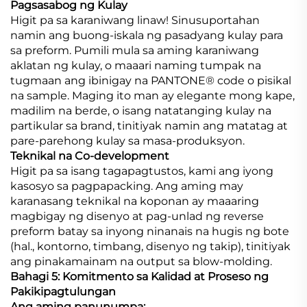
Pagsasabog ng Kulay
Higit pa sa karaniwang linaw! Sinusuportahan
namin ang buong-iskala ng pasadyang kulay para
sa preform. Pumili mula sa aming karaniwang
aklatan ng kulay, o maaari naming tumpak na
tugmaan ang ibinigay na PANTONE® code o pisikal
na sample. Maging ito man ay elegante mong kape,
madilim na berde, o isang natatanging kulay na
partikular sa brand, tinitiyak namin ang matatag at
pare-parehong kulay sa masa-produksyon.
Teknikal na Co-development
Higit pa sa isang tagapagtustos, kami ang iyong
kasosyo sa pagpapacking. Ang aming may
karanasang teknikal na koponan ay maaaring
magbigay ng disenyo at pag-unlad ng reverse
preform batay sa inyong ninanais na hugis ng bote
(hal., kontorno, timbang, disenyo ng takip), tinitiyak
ang pinakamainam na output sa blow-molding.
Bahagi 5: Komitmento sa Kalidad at Proseso ng
Pakikipagtulungan
Ang aming panunumpa: