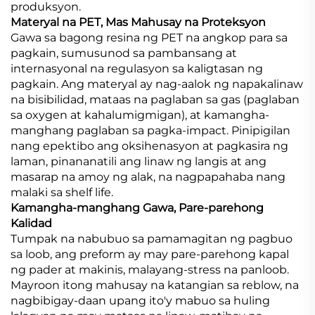
produksyon.
Materyal na PET, Mas Mahusay na Proteksyon
Gawa sa bagong resina ng PET na angkop para sa
pagkain, sumusunod sa pambansang at
internasyonal na regulasyon sa kaligtasan ng
pagkain. Ang materyal ay nag-aalok ng napakalinaw
na bisibilidad, mataas na paglaban sa gas (paglaban
sa oxygen at kahalumigmigan), at kamangha-
manghang paglaban sa pagka-impact. Pinipigilan
nang epektibo ang oksihenasyon at pagkasira ng
laman, pinananatili ang linaw ng langis at ang
masarap na amoy ng alak, na nagpapahaba nang
malaki sa shelf life.
Kamangha-manghang Gawa, Pare-parehong
Kalidad
Tumpak na nabubuo sa pamamagitan ng pagbuo
sa loob, ang preform ay may pare-parehong kapal
ng pader at makinis, malayang-stress na panloob.
Mayroon itong mahusay na katangian sa reblow, na
nagbibigay-daan upang ito'y mabuo sa huling