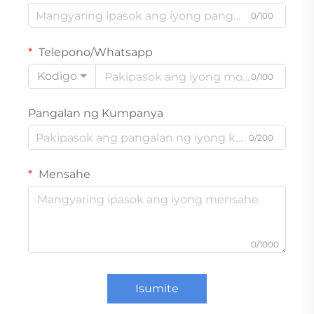
0/100
Telepono/Whatsapp
Kodigo
0/100
Pangalan ng Kumpanya
0/200
Mensahe
0/1000
Isumite