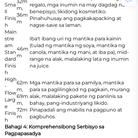
32m
Sma
regalo, mga inumin na may dagdag na
m,
ll
benepisyo, likidong kosmetiko.
36m
Finis
Pinahuhusay ang pagkakapacking at
m
h
nagse-save sa laman.
Main
stre
Iba't ibang uri ng mantika para kainin
am
(tulad ng mantika ng soya, mantika ng
46m
Stan
canola, mantika ng mani, at iba pa), mid-
m
dard
range na alak, malalaking lata ng inumin
Finis
na juice.
h
High
62m
Mga mantika para sa pamilya, mantika
-
m,
para sa paglilingkod ng pagkain, murang
Flow
69m
alak, malalaking pakete ng panlinis sa
Larg
m,
bahay, pang-industriyang likido.
e
72m
Pinapadali ang mabilis na pagpuno at
Finis
m
pagbuhos.
h
Bahagi 4: Komprehensibong Serbisyo sa
Pagpapasadya