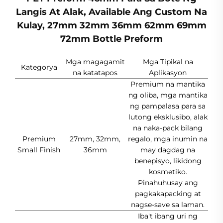
Langis At Alak, Available Ang Custom Na
Kulay, 27mm 32mm 36mm 62mm 69mm
72mm Bottle Preform
Mga magagamit
Mga Tipikal na
Kategorya
na katatapos
Aplikasyon
Premium na mantika
ng oliba, mga mantika
ng pampalasa para sa
lutong eksklusibo, alak
na naka-pack bilang
Premium
27mm, 32mm,
regalo, mga inumin na
Small Finish
36mm
may dagdag na
benepisyo, likidong
kosmetiko.
Pinahuhusay ang
pagkakapacking at
nagse-save sa laman.
Iba't ibang uri ng