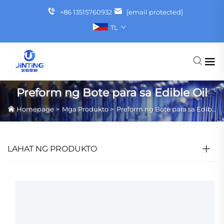
+86 13515760932
[email protected]
TL
Preform ng Bote para sa Edible Oil
Homepage
>
Mga Produkto
>
Preform ng Bote para sa Edible Oil
LAHAT NG PRODUKTO