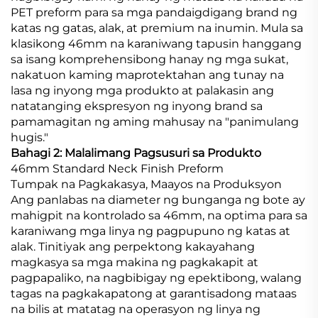
PET preform para sa mga pandaigdigang brand ng
katas ng gatas, alak, at premium na inumin. Mula sa
klasikong 46mm na karaniwang tapusin hanggang
sa isang komprehensibong hanay ng mga sukat,
nakatuon kaming maprotektahan ang tunay na
lasa ng inyong mga produkto at palakasin ang
natatanging ekspresyon ng inyong brand sa
pamamagitan ng aming mahusay na "panimulang
hugis."
Bahagi 2: Malalimang Pagsusuri sa Produkto
46mm Standard Neck Finish Preform
Tumpak na Pagkakasya, Maayos na Produksyon
Ang panlabas na diameter ng bunganga ng bote ay
mahigpit na kontrolado sa 46mm, na optima para sa
karaniwang mga linya ng pagpupuno ng katas at
alak. Tinitiyak ang perpektong kakayahang
magkasya sa mga makina ng pagkakapit at
pagpapaliko, na nagbibigay ng epektibong, walang
tagas na pagkakapatong at garantisadong mataas
na bilis at matatag na operasyon ng linya ng