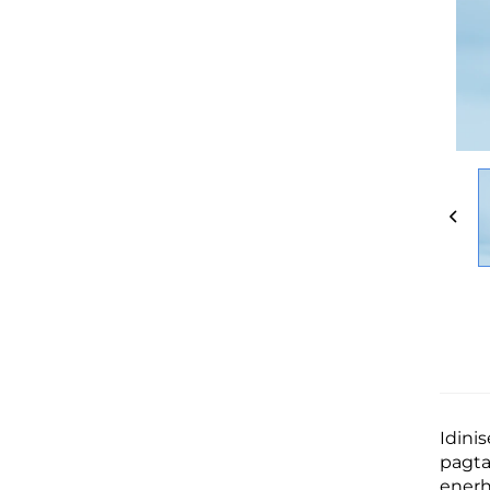
Idini
pagta
enerh