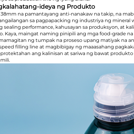
kalahatang-ideya ng Produkto
y 38mm na pamantayang anti-nanakaw na takip, na m
ngailangan sa pagpapacking ng industriya ng mineral w
g sealing performance, kahusayan sa produksyon, at ka
yo. Kaya, maingat naming pinipili ang mga food-grade n
mamagitan ng tumpak na proseso upang matiyak na an
speed filling line at magbibigay ng maaasahang pagkak
rotektahan ang kalinisan at sariwa ng bawat produkto
ili.