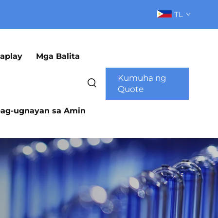
TL
aplay
Mga Balita
Kumuha ng
Quote
ag-ugnayan sa Amin