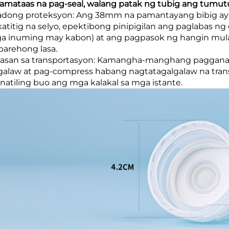
amataas na pag-seal, walang patak ng tubig ang tumut
dong proteksyon: Ang 38mm na pamantayang bibig ay
atitig na selyo, epektibong pinipigilan ang paglabas ng 
a inuming may kabon) at ang pagpasok ng hangin mula s
parehong lasa.
tasan sa transportasyon: Kamangha-manghang paggana
alaw at pag-compress habang nagtatagalgalaw na transp
atiling buo ang mga kalakal sa mga istante.