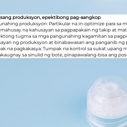
isang produksyon, epektibong pag-aangkop
nahing produksyon: Partikular na in-optimize para sa m
 mahusay na kahusayan sa pagpapakain ng takip at mata
ktong tugma sa mga pangunahing kagamitan sa pagpup
ayan ng produksyon at binabawasan ang panganib ng 
k na pagkakasya: Tumpak na kontrol sa sukat upang ma
kaugnay sa sinulid ng bote, pinapawalang-bisa ang posi