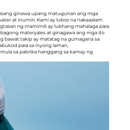
abisang ginawa upang matugunan ang mga
ater at inumin. Kami ay lubos na nakaaalam
ligtasan ng mamimili ay lubhang mahalaga para
a bagong materyales at ginagawa ang mga ito
g bawat takip ay matatag na gumagana sa
abukod para sa inyong laman,
 mula sa pabrika hanggang sa kamay ng