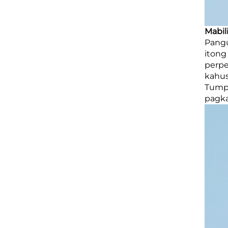
Mabil
Pangu
itong
perpe
kahus
Tumpa
pagka