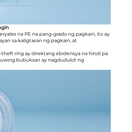
ngin
eryales na PE na pang-grado ng pagkain, ito ay
an sa kaligtasan ng pagkain, at
-theft ring ay direktang ebidensya na hindi pa
 tuwing bubuksan ay nagdudulot ng