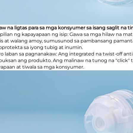
aw na ligtas para sa mga konsyumer sa isang saglit na ti
pilian ng kapayapaan ng isip: Gawa sa mga hilaw na mat
is at walang amoy, sumusunod sa pambansang pamantay
protekta sa iyong tubig at inumin.
o laban sa pagnanakaw: Ang integrated na twist-off anti
uksan ang produkto. Ang malinaw na tunog na "click"
apaan at tiwala sa mga konsyumer.