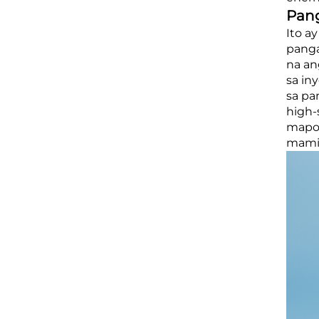
Pang
Ito a
panga
na an
sa in
sa pa
high-
mapop
mamim