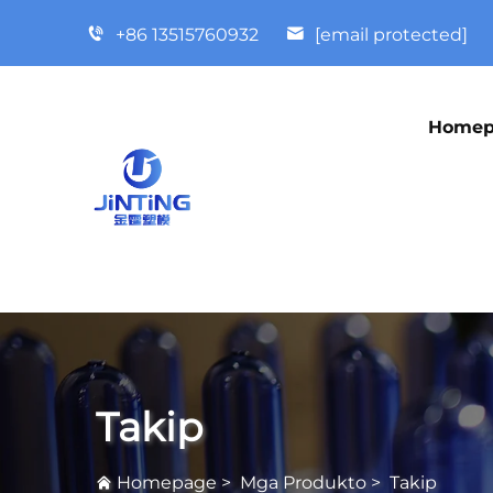
+86 13515760932
[email protected]
Homep
Takip
Homepage
>
Mga Produkto
>
Takip