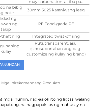
may carbonation, at iba pa...
op na bibig
30mm 3025 karaniwang leeg
ng bote
lidad ng
tawan ng
PE Food-grade PE
takip
-theft ring
Integrated twist-off ring
Puti, transparent, asul
gunahing
(sinusuportahan ang pag-
kulay
customize ng kulay ng brand)
TANUNGAN
Mga Inirekomendang Produkto
 at mga inumin, nag-aalok ito ng ligtas, walang
agpapatong, na nagpapakilos ng mahusay na