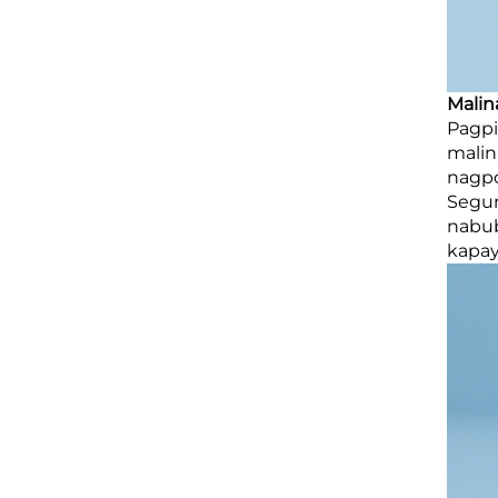
Malin
Pagpi
malin
nagpo
Segur
nabub
kapay