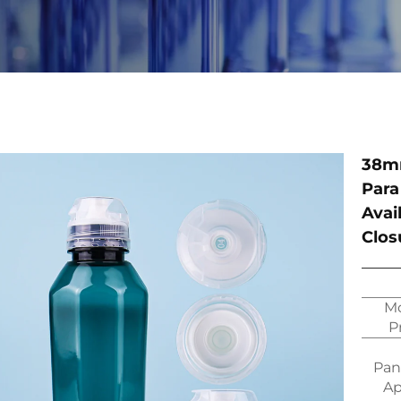
38mm
Para
Avai
Clos
Mo
P
Pan
Ap