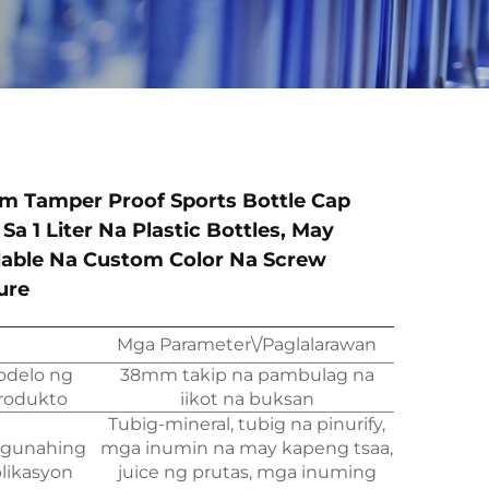
 Tamper Proof Sports Bottle Cap
 Sa 1 Liter Na Plastic Bottles, May
lable Na Custom Color Na Screw
ure
Mga Parameter\/Paglalarawan
delo ng
38mm takip na pambulag na
rodukto
iikot na buksan
Tubig-mineral, tubig na pinurify,
gunahing
mga inumin na may kapeng tsaa,
likasyon
juice ng prutas, mga inuming