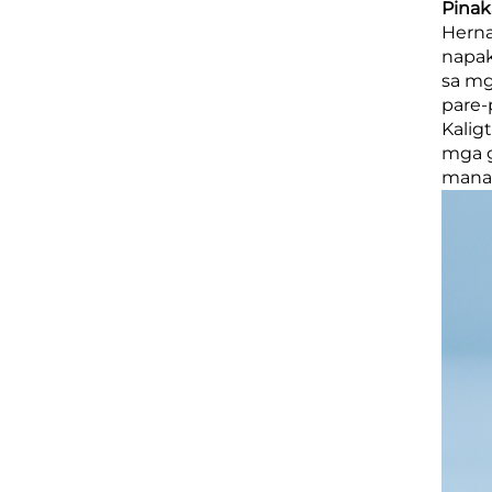
Pinak
Herna
napak
sa mg
pare-
Kalig
mga g
manan