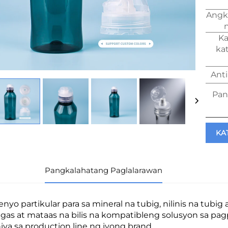
Angk
Ka
ka
Anti
Pan
KA
Pangkalahatang Paglalarawan
senyo partikular para sa mineral na tubig, nilinis na tubig
gas at mataas na bilis na kompatibleng solusyon sa p
iya sa production line ng iyong brand.