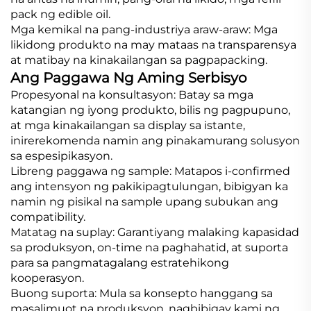
pack ng edible oil.
Mga kemikal na pang-industriya araw-araw: Mga
likidong produkto na may mataas na transparensya
at matibay na kinakailangan sa pagpapacking.
Ang Paggawa Ng Aming Serbisyo
Propesyonal na konsultasyon: Batay sa mga
katangian ng iyong produkto, bilis ng pagpupuno,
at mga kinakailangan sa display sa istante,
inirerekomenda namin ang pinakamurang solusyon
sa espesipikasyon.
Libreng paggawa ng sample: Matapos i-confirmed
ang intensyon ng pakikipagtulungan, bibigyan ka
namin ng pisikal na sample upang subukan ang
compatibility.
Matatag na suplay: Garantiyang malaking kapasidad
sa produksyon, on-time na paghahatid, at suporta
para sa pangmatagalang estratehikong
kooperasyon.
Buong suporta: Mula sa konsepto hanggang sa
masalimuot na produksyon, nagbibigay kami ng