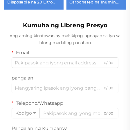
Disposable na 20 Litro
Carbonated na Inumin,
Tubig na Botelya
Tamper Evident na Plastic
na Tapon para sa mga
Bote, 5 Gallon na Tapon
Kumuha ng Libreng Presyo
na may Presyo para sa
Bilyuhan
Ang aming kinatawan ay makikipag-ugnayan sa iyo sa
lalong madaling panahon.
Email
0/100
pangalan
0/100
Telepono/Whatsapp
Kodigo
0/100
Pangalan ng Kumpanya