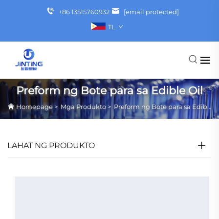
+86 13515760932
[email protected]
TL
Preform ng Bote para sa Edible Oil
Homepage
>
Mga Produkto
>
Preform ng Bote para sa Edible Oil
LAHAT NG PRODUKTO