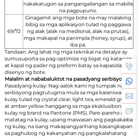
nakakatugon sa pangangailangan sa mabilis
na pagpupuno.
Ginagamit ang mga bote na may malaking
bibig sa mga aplikasyon tulad ng paggawa
69/72
ng alak (alak na medisinal, alak na prutas),
mga makapal na panimpla (honey, syrup), at
iba pa.
Tandaan: Ang lahat ng mga teknikal na detalye ay
sumusuporta sa pag-optimize ng bigat ng katawan
at kapal ng pader ng preform batay sa kapasidad at
disenyo ng bote.
Malalim at nababaluktot na pasadyang serbisyo
Pasadyang kulay: Nag-aalok kami ng tumpak na
serbisyong pagtutugma mula sa mga karaniwang
kulay tulad ng crystal clear, light tea, emerald green,
at amber yellow hanggang sa mga eksklusibong
kulay ng brand na Pantone (PMS). Pare-pareho at
matatag na kulay, upang maiwasan ang pagkakaiba
ng kulay, na isang makapangyarihang kasangkapan
sa paghubog ng kakanyahan ng pangkalahatang