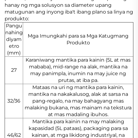
hanay ng mga solusyon sa diameter upang
matugunan ang inyong iba't ibang plano sa linya ng
produkto:
Pangu
nahing
Mga Imungkahi para sa Mga Katugmang
diyam
Produkto
etro
(mm)
Karaniwang mantika para kainin (5L at mas
mababa), mid-range na alak, mantika na
27
may panimpla, inumin na may juice ng
prutas, at iba pa.
Mataas na uri ng mantika para kainin,
mantika na nakakalusog, alak at sarsa na
32/36
pang-regalo, na may bahagyang mas
malaking bukana, mas mainam na tekstura
at mas madaling ibuhos.
Mantika para kainin na may malaking
kapasidad (5L pataas), packaging para sa
46/62
kainan, at mga likidong industriyal, na