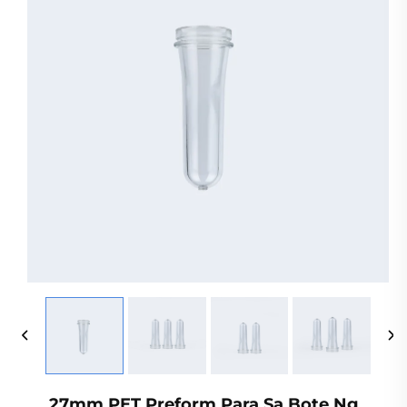
27mm PET Preform Para Sa Bote Ng