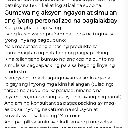
patuloy na teknikal at logistical na suporta.
Gumawa ng aksyon ngayon at simulan
ang iyong personalized na paglalakbay
Kung naghahanap ka ng
Isang karaniwang preform na lubos na tugma sa
iyong linya ng pagpupuno;
Nais mapataas ang antas ng produkto sa
pamamagitan ng natatanging pagpapacking;
Kinakailangang bumuo ng angkop na punto ng
simula sa pagpapacking para sa bagong linya ng
produkto.
Mangyaring makipag-ugnayan sa amin agad at
ibigay ang inyong mga kinakailangan (tulad ng:
target na produkto, kapasidad, ninanais na
diyametro, inaasahang kulay, tinatayang paggamit).
Ang aming konsultant sa pagpapacking ay mag-
aalok sa inyo ng nakatuon na solusyon at
kuwotasyon sa loob ng 24 na oras
Ang pagpili sa amin ay hindi lamang tungkol sa