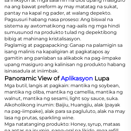
sa iniksyon at mga salamin na ulos upang masiguro
na ang bawat preform ay may matatag na sukat,
pantay na kapal ng pader, at walang depekto.
Pagsusuri habang nasa proseso: Ang biswal na
sistema ay awtomatikong nag-aalis ng mga hindi
sumusunod na produkto tulad ng depektibong
bibig at mahinang kristalisasyon.
Paglamig at pagpapacking: Ganap na palamigin sa
isang malinis na kapaligiran at pagkatapos ay
gamitin ang panlaban sa alikabok na pag-iimpake
upang masiguro ang kalinisan ng produkto habang
isinasadula at iniimbak.
Panoramic View of
Aplikasyon
Lupa
Mga butil, langis at pagkain: mantika ng soybean,
mantika ng oliba, mantika ng camellia, mantika ng
walnut, mantika ng sesami, light soy sauce, suka.
Alkoholikong inumin: Baijiu, Huangjiu, alak (payak
na pag-iimpake), alak para sa pagluluto, alak na may
lasa ng prutas, sparkling wine.
Mga natatanging produkto: Honey, syrup, mataas
na antas na inumin, pang-oral na likido, mga refill