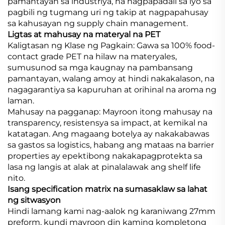
pamantayan sa industriya, na nagpapadali sa iyo sa
pagbili ng tugmang uri ng takip at nagpapahusay
sa kahusayan ng supply chain management.
Ligtas at mahusay na materyal na PET
Kaligtasan ng Klase ng Pagkain:
Gawa sa 100% food-
contact grade PET na hilaw na materyales,
sumusunod sa mga kaugnay na pambansang
pamantayan, walang amoy at hindi nakakalason, na
nagagarantiya sa kapuruhan at orihinal na aroma ng
laman.
Mahusay na pagganap: Mayroon itong mahusay na
transparency, resistensya sa impact, at kemikal na
katatagan. Ang magaang botelya ay nakakabawas
sa gastos sa logistics, habang ang mataas na barrier
properties ay epektibong nakakapagprotekta sa
lasa ng langis at alak at pinalalawak ang shelf life
nito.
Isang specification matrix na sumasaklaw sa lahat
ng sitwasyon
Hindi lamang kami nag-aalok ng karaniwang 27mm
preform, kundi mayroon din kaming kompletong