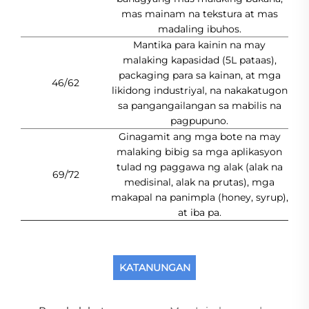
mas mainam na tekstura at mas
madaling ibuhos.
Mantika para kainin na may
malaking kapasidad (5L pataas),
packaging para sa kainan, at mga
46/62
likidong industriyal, na nakakatugon
sa pangangailangan sa mabilis na
pagpupuno.
Ginagamit ang mga bote na may
malaking bibig sa mga aplikasyon
tulad ng paggawa ng alak (alak na
69/72
medisinal, alak na prutas), mga
makapal na panimpla (honey, syrup),
at iba pa.
KATANUNGAN