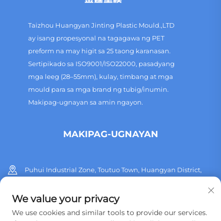
Taizhou Huangyan Jinting Plastic Mould.,LTD
ay isang propesyonal na tagagawa ng PET
preform na may higit sa 25 taong karanasan.
Sertipikado sa ISO9001/ISO22000, pasadyang
mga leeg (28–55mm), kulay, timbang at mga
mould para sa mga brand ng tubig/inumin.
Makipag-ugnayan sa amin ngayon.
MAKIPAG-UGNAYAN
Puhui Industrial Zone, Toutuo Town, Huangyan District,
Taizhou City, Lalawigan ng Zhejiang, Tsina
We value your privacy
+86 13515760932
We use cookies and similar tools to provide our services.