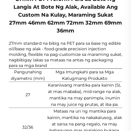
Langis At Bote Ng Alak, Available Ang
Custom Na Kulay, Maraming Sukat
27mm 46mm 62mm 72mm 32mm 69mm
36mm
27mm standard na bibig na PET para sa base ng edible
oil/base ng alak - food-grade precision injection
molding, flexible na pag-customize sa maraming sukat,
nagbibigay lakas sa mataas na antas ng packaging
para sa mga brand
Pangunahing
Mga Imungkahi para sa Mga
diyametro (mm)
Katugmang Produkto
Karaniwang mantika para kainin (5L
at mas mababa), mid-range na alak,
27
mantika na may panimpla, inumin
na may juice ng prutas, at iba pa.
Mataas na uri ng mantika para
kainin, mantika na nakakalusog, alak
at sarsa na pang-regalo, na may
32/36
bahagyang mas malaking bukana,