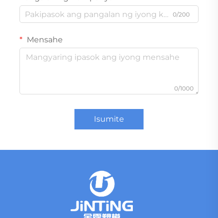
0/200
Mensahe
0/1000
Isumite