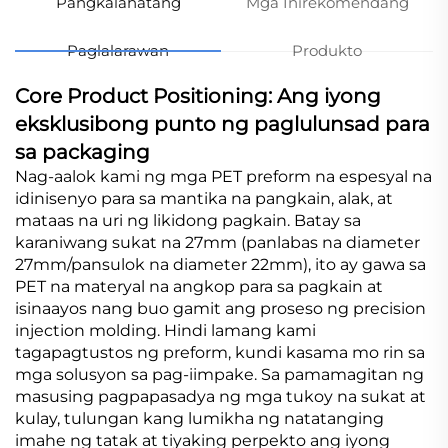
Pangkalahatang
Mga Inirekomendang
Paglalarawan
Produkto
Core Product Positioning: Ang iyong
eksklusibong punto ng paglulunsad para
sa packaging
Nag-aalok kami ng mga PET preform na espesyal na
idinisenyo para sa mantika na pangkain, alak, at
mataas na uri ng likidong pagkain. Batay sa
karaniwang sukat na 27mm (panlabas na diameter
27mm/pansulok na diameter 22mm), ito ay gawa sa
PET na materyal na angkop para sa pagkain at
isinaayos nang buo gamit ang proseso ng precision
injection molding. Hindi lamang kami
tagapagtustos ng preform, kundi kasama mo rin sa
mga solusyon sa pag-iimpake. Sa pamamagitan ng
masusing pagpapasadya ng mga tukoy na sukat at
kulay, tulungan kang lumikha ng natatanging
imahe ng tatak at tiyaking perpekto ang iyong