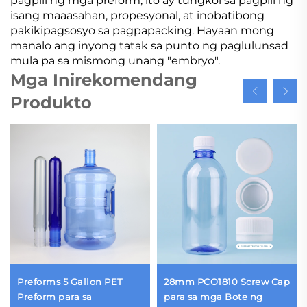
pagpili ng mga preform; ito ay tungkol sa pagpili ng
isang maaasahan, propesyonal, at inobatibong
pakikipagsosyo sa pagpapacking. Hayaan mong
manalo ang inyong tatak sa punto ng paglulunsad
mula pa sa mismong unang "embryo".
Mga Inirekomendang
Produkto
Preforms 5 Gallon PET
28mm PCO1810 Screw Cap
Preform para sa
para sa mga Bote ng