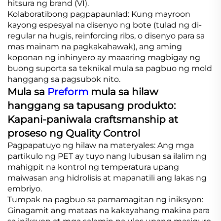
hitsura ng brand (VI).
Kolaboratibong pagpapaunlad: Kung mayroon
kayong espesyal na disenyo ng bote (tulad ng di-
regular na hugis, reinforcing ribs, o disenyo para sa
mas mainam na pagkakahawak), ang aming
koponan ng inhinyero ay maaaring magbigay ng
buong suporta sa teknikal mula sa pagbuo ng mold
hanggang sa pagsubok nito.
Mula sa
Preform
mula sa hilaw
hanggang sa tapusang produkto:
Kapani-paniwala craftsmanship at
proseso ng Quality Control
Pagpapatuyo ng hilaw na materyales: Ang mga
partikulo ng PET ay tuyo nang lubusan sa ilalim ng
mahigpit na kontrol ng temperatura upang
maiwasan ang hidrolisis at mapanatili ang lakas ng
embriyo.
Tumpak na pagbuo sa pamamagitan ng iniksyon:
Ginagamit ang mataas na kakayahang makina para