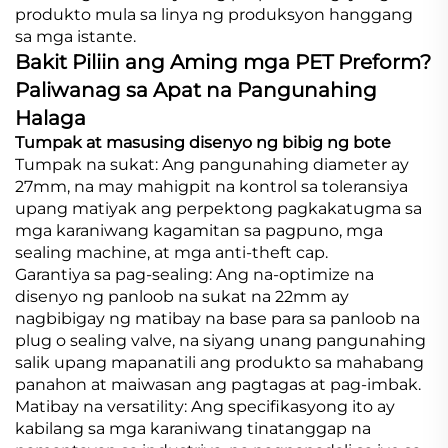
produkto mula sa linya ng produksyon hanggang
sa mga istante.
Bakit Piliin ang Aming mga PET Preform?
Paliwanag sa Apat na Pangunahing
Halaga
Tumpak at masusing disenyo ng bibig ng bote
Tumpak na sukat: Ang pangunahing diameter ay
27mm, na may mahigpit na kontrol sa toleransiya
upang matiyak ang perpektong pagkakatugma sa
mga karaniwang kagamitan sa pagpuno, mga
sealing machine, at mga anti-theft cap.
Garantiya sa pag-sealing: Ang na-optimize na
disenyo ng panloob na sukat na 22mm ay
nagbibigay ng matibay na base para sa panloob na
plug o sealing valve, na siyang unang pangunahing
salik upang mapanatili ang produkto sa mahabang
panahon at maiwasan ang pagtagas at pag-imbak.
Matibay na versatility: Ang specifikasyong ito ay
kabilang sa mga karaniwang tinatanggap na