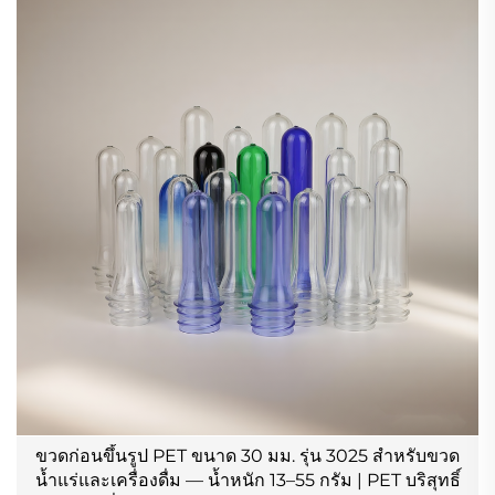
ขวดก่อนขึ้นรูป PET ขนาด 30 มม. รุ่น 3025 สำหรับขวด
น้ำแร่และเครื่องดื่ม — น้ำหนัก 13–55 กรัม | PET บริสุทธิ์