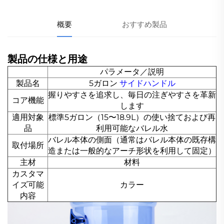
概要
おすすめ製品
製品の仕様と用途
パラメータ／説明
製品名
5ガロン
サイドハンドル
握りやすさを追求し、毎日の注ぎやすさを革新
コア機能
します
適用対象
標準5ガロン（15〜18.9L）の使い捨ておよび再
品
利用可能なバレル水
バレル本体の側面（通常はバレル本体の既存構
取付場所
造または一般的なアーチ形状を利用して固定）
主材
材料
カスタマ
イズ可能
カラー
内容