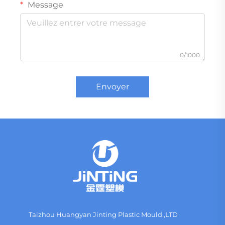
Message
0/1000
Envoyer
Taizhou Huangyan Jinting Plastic Mould.,LTD