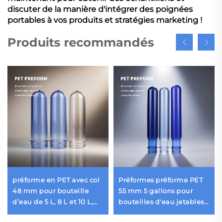
discuter de la manière d'intégrer des poignées
portables à vos produits et stratégies marketing !
Produits recommandés
préforme en PET avec col
Préformes préforme PET
48 mm pour bouteille
55 mm 5 gallons pour
d’eau de 5 L, 8 L et 10 L,
bouteilles d'eau jetables
préforme plastique 100 %
de 20 litres