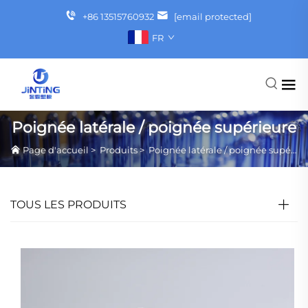
+86 13515760932
[email protected]
FR
Poignée latérale / poignée supérieure
Page d'accueil
>
Produits
>
Poignée latérale / poignée supérieure
TOUS LES PRODUITS