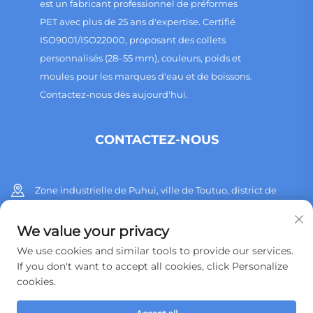
est un fabricant professionnel de préformes
PET avec plus de 25 ans d'expertise. Certifié
ISO9001/ISO22000, proposant des collets
personnalisés (28–55 mm), couleurs, poids et
moules pour les marques d'eau et de boissons.
Contactez-nous dès aujourd'hui.
CONTACTEZ-NOUS
Zone industrielle de Puhui, ville de Toutuo, district de
Huangyan, ville de Taizhou, province du Zhejiang, Chine
We value your privacy
+86 13515760932
We use cookies and similar tools to provide our services.
If you don't want to accept all cookies, click Personalize
[email protected]
cookies.