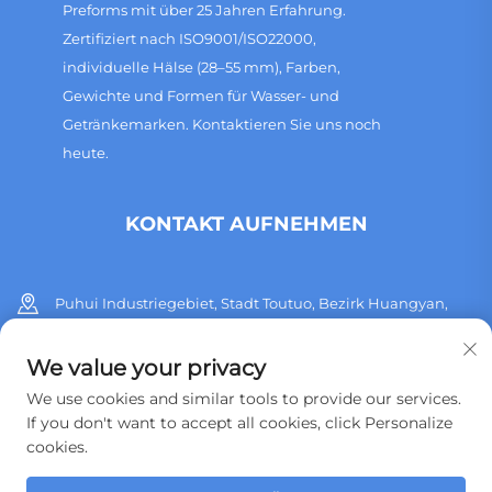
Preforms mit über 25 Jahren Erfahrung.
Zertifiziert nach ISO9001/ISO22000,
individuelle Hälse (28–55 mm), Farben,
Gewichte und Formen für Wasser- und
Getränkemarken. Kontaktieren Sie uns noch
heute.
KONTAKT AUFNEHMEN
Puhui Industriegebiet, Stadt Toutuo, Bezirk Huangyan,
Stadt Taizhou, Provinz Zhejiang, China
We value your privacy
+86 13515760932
We use cookies and similar tools to provide our services.
If you don't want to accept all cookies, click Personalize
[email protected]
cookies.