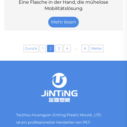
Eine Flasche in der Hand, die mühelose
Mobilitätslösung
Mehr lesen
...
Zurück
1
2
3
4
6
Weiter
Taizhou Huangyan Jinting Plastic Mould., LTD
ist ein professioneller Hersteller von PET-