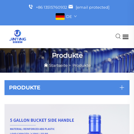
+86 13515760932
[email protected]
DE
Produkte
Startseite
>
Produkte
PRODUKTE