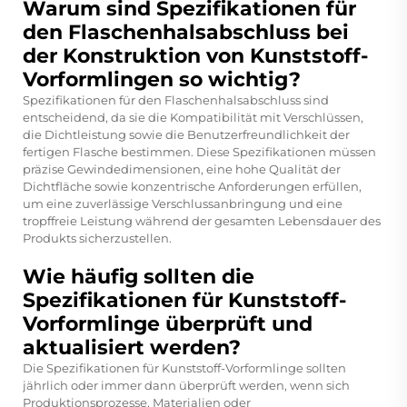
Warum sind Spezifikationen für
den Flaschenhalsabschluss bei
der Konstruktion von Kunststoff-
Vorformlingen so wichtig?
Spezifikationen für den Flaschenhalsabschluss sind
entscheidend, da sie die Kompatibilität mit Verschlüssen,
die Dichtleistung sowie die Benutzerfreundlichkeit der
fertigen Flasche bestimmen. Diese Spezifikationen müssen
präzise Gewindedimensionen, eine hohe Qualität der
Dichtfläche sowie konzentrische Anforderungen erfüllen,
um eine zuverlässige Verschlussanbringung und eine
tropffreie Leistung während der gesamten Lebensdauer des
Produkts sicherzustellen.
Wie häufig sollten die
Spezifikationen für Kunststoff-
Vorformlinge überprüft und
aktualisiert werden?
Die Spezifikationen für Kunststoff-Vorformlinge sollten
jährlich oder immer dann überprüft werden, wenn sich
Produktionsprozesse, Materialien oder