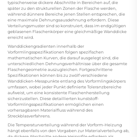
typischerweise dickere Abschnitte in Bereichen auf, die
später zu den strukturellen Zonen der Flasche werden,
während dünnere Bereiche jenen Stellen entsprechen, die
eine maximale Dehnungsausdehnung erfordern. Diese
Verteilungsmuster sind so konstruiert, dass im endgültigen
geblasenen Flaschenkörper eine gleichmäßige Wanddicke
erreicht wird.
Wanddickengradienten innerhalb der
Vorformlingsspezifikationen folgen spezifischen
mathematischen Kurven, die darauf ausgelegt sind, die
unterschiedlichen Dehnungsverhältnisse über die gesamte
Flaschengeometrie auszugleichen. Fortgeschrittene
Spezifikationen können bis zu zwölf verschiedene
Wanddicken-Messpunkte entlang des Vorformlingskörpers
umfassen, wobei jeder Punkt definierte Toleranzbereiche
aufweist, um eine konsistente Flaschenherstellung
sicherzustellen. Diese detaillierten
kunststoff-
Vorformlingsspezifikationen
ermöglichen einen
vorhersagbaren Materialfluss während des
Streckblasverfahrens.
Die Temperaturverteilung während der Vorform-Heizung
hängt ebenfalls von den Vorgaben zur Materialverteilung ab,
da dickere Abschnitte andere Heiprofile erfordern als