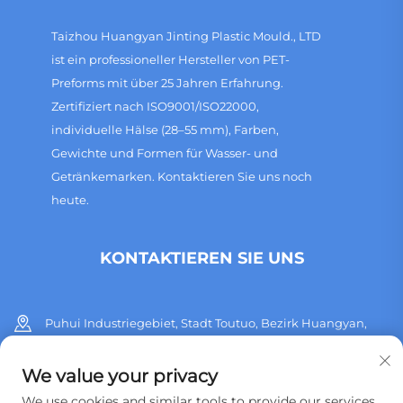
Taizhou Huangyan Jinting Plastic Mould., LTD
ist ein professioneller Hersteller von PET-
Preforms mit über 25 Jahren Erfahrung.
Zertifiziert nach ISO9001/ISO22000,
individuelle Hälse (28–55 mm), Farben,
Gewichte und Formen für Wasser- und
Getränkemarken. Kontaktieren Sie uns noch
heute.
KONTAKTIEREN SIE UNS
Puhui Industriegebiet, Stadt Toutuo, Bezirk Huangyan,
Stadt Taizhou, Provinz Zhejiang, China
We value your privacy
+86 13515760932
We use cookies and similar tools to provide our services.