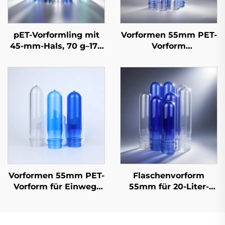
pET-Vorformling mit
Vorformen 55mm PET-
45-mm-Hals, 70 g–175
Vorform
g, für 5-L- und 10-L-
kostengünstige
Wasserflaschen, 100 %
Lösung für Einweg-
reiner
20L-Wasserfässer
Lebensmittelqualität-
Kunststoff-Vorformling
für Speiseölbehälter
Vorformen 55mm PET-
Flaschenvorform
Vorform für Einweg-
55mm für 20-Liter-
20-Liter-
Einwegwasserfässer
Wasserflaschen