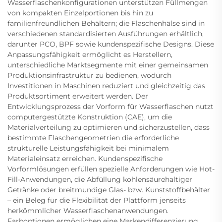
Wasserflaschenkonfigurationen unterstützen Füllmengen
von kompakten Einzelportionen bis hin zu
familienfreundlichen Behältern; die Flaschenhälse sind in
verschiedenen standardisierten Ausführungen erhältlich,
darunter PCO, BPF sowie kundenspezifische Designs. Diese
Anpassungsfähigkeit ermöglicht es Herstellern,
unterschiedliche Marktsegmente mit einer gemeinsamen
Produktionsinfrastruktur zu bedienen, wodurch
Investitionen in Maschinen reduziert und gleichzeitig das
Produktsortiment erweitert werden. Der
Entwicklungsprozess der Vorform für Wasserflaschen nutzt
computergestützte Konstruktion (CAE), um die
Materialverteilung zu optimieren und sicherzustellen, dass
bestimmte Flaschengeometrien die erforderliche
strukturelle Leistungsfähigkeit bei minimalem
Materialeinsatz erreichen. Kundenspezifische
Vorformlösungen erfüllen spezielle Anforderungen wie Hot-
Fill-Anwendungen, die Abfüllung kohlensäurehaltiger
Getränke oder breitmundige Glas- bzw. Kunststoffbehälter
– ein Beleg für die Flexibilität der Plattform jenseits
herkömmlicher Wasserflaschenanwendungen.
Farboptionen ermöglichen eine Markendifferenzierung