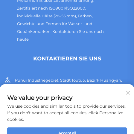
Preforms mit über 25 Jahren Erfahrung.
Zertifiziert nach ISO9001/ISO22000,
individuelle Hälse (28–55 mm), Farben,
Gewichte und Formen für Wasser- und
Getränkemarken. Kontaktieren Sie uns noch
heute.
KONTAKTIEREN SIE UNS
Puhui Industriegebiet, Stadt Toutuo, Bezirk Huangyan,
Stadt Taizhou, Provinz Zhejiang, China
We value your privacy
+86 13515760932
We use cookies and similar tools to provide our services.
If you don't want to accept all cookies, click Personalize
[email protected]
cookies.
Accept all
Urheberrecht © 2026 Taizhou Huangyan Jinting Plastic Mould.,LTD.