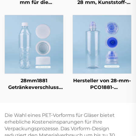
mm für die
28 mm, Kunststoff-
Herstellung von
Schraubverschluss
Einweg-Behältern
PCO1810 für Soda- und
Mineralwasserflaschen,
Direkt vom Hersteller
28mm1881
Hersteller von 28-mm-
Getränkeverschluss:
PCO1881-
Hochgeschwindigkeitsversiegelung,
Flaschenverschlüssen
schützt den frischen
mit
Geschmack
Originalitätsverschlussr
für Getränkeflaschen
Die Wahl eines PET-Vorforms für Gläser bietet
erhebliche Kosteneinsparungen für Ihre
Verpackungsprozesse. Das Vorform-Design
reduziert den Materialverbrauch um bis zu 30