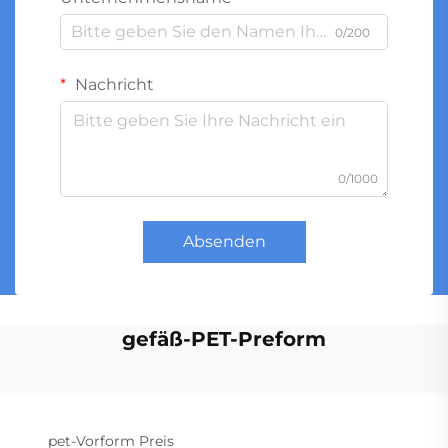
0/200
Nachricht
0/1000
Absenden
gefäß-PET-Preform
pet-Vorform Preis